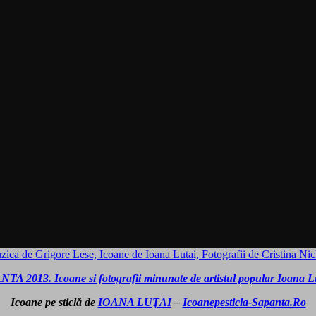
ca de Grigore Lese, Icoane de Ioana Lutai, Fotografii de Cristina Ni
A 2013. Icoane si fotografii minunate de artistul popular Ioana Lu
Icoane pe sticlă de
IOANA LUŢAI
–
Icoanepesticla-Sapanta.Ro