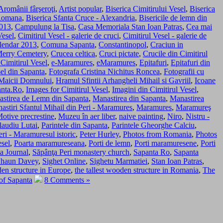
Aromânii fârşeroţi
,
Artist popular
,
Biserica Cimitirului Vesel
,
Biserica
 Romana
,
Biserica Sfanta Cruce - Alexandria
,
Bisericile de lemn din
2013
,
Campulung la Tisa
,
Casa Memoriala Stan Ioan Patras
,
Cea mai
Vesel
,
Cimitirul Vesel - galerie de cruci
,
Cimitirul Vesel - galerie de
lendar 2013
,
Comuna Sapanta
,
Constantinopol
,
Craciun in
Merry Cemetery
,
Crucea celtica
,
Cruci pictate
,
Crucile din Cimitirul
Cimitirul Vesel
,
e-Maramures
,
eMaramures
,
Epitafuri
,
Epitafuri din
sel din Sapanta
,
Fotografa Cristina Nichitus Roncea
,
Fotografii cu
Maicii Domnului
,
Hramul Sfintii Arhangheli Mihail si Gavriil
,
Icoane
anta.Ro
,
Images for Cimitirul Vesel
,
Imagini din Cimitirul Vesel
,
stirea de Lemn din Sapanta
,
Manastirea din Sapanta
,
Manastirea
astiri Sfantul Mihail din Peri - Maramures
,
Maramures
,
Maramureş
otive precrestine
,
Muzeu în aer liber
,
naive painting
,
Niro
,
Nistru -
laudiu Lutai
,
Parintele din Sapanta
,
Parintele Gheorghe Calciu
,
eri - Maramuresul istoric
,
Peter Hurley
,
Photos from Romania
,
Photos
esel
,
Poarta maramureseana
,
Porti de lemn
,
Porti maramuresene
,
Porti
a Journal
,
Săpânţa Peri monastery church
,
Sapanta Ro
,
Sapanta
haun Davey
,
Sighet Online
,
Sighetu Marmatiei
,
Stan Ioan Patras
,
den structure in Europe
,
the tallest wooden structure in Romania
,
The
 of Sapanta
8 Comments »