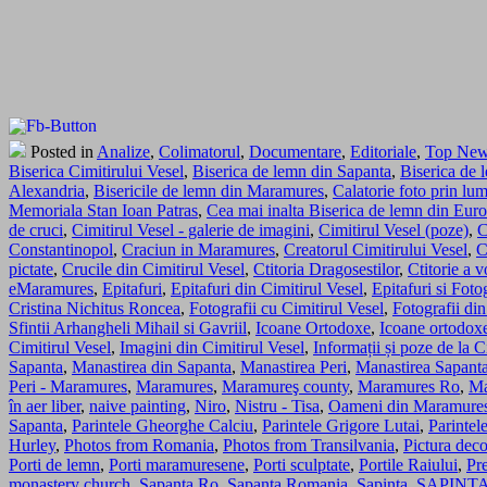
Posted in
Analize
,
Colimatorul
,
Documentare
,
Editoriale
,
Top Ne
Biserica Cimitirului Vesel
,
Biserica de lemn din Sapanta
,
Biserica de 
Alexandria
,
Bisericile de lemn din Maramures
,
Calatorie foto prin l
Memoriala Stan Ioan Patras
,
Cea mai inalta Biserica de lemn din Eur
de cruci
,
Cimitirul Vesel - galerie de imagini
,
Cimitirul Vesel (poze)
,
C
Constantinopol
,
Craciun in Maramures
,
Creatorul Cimitirului Vesel
,
C
pictate
,
Crucile din Cimitirul Vesel
,
Ctitoria Dragosestilor
,
Ctitorie a 
eMaramures
,
Epitafuri
,
Epitafuri din Cimitirul Vesel
,
Epitafuri si Foto
Cristina Nichitus Roncea
,
Fotografii cu Cimitirul Vesel
,
Fotografii d
Sfintii Arhangheli Mihail si Gavriil
,
Icoane Ortodoxe
,
Icoane ortodox
Cimitirul Vesel
,
Imagini din Cimitirul Vesel
,
Informații și poze de la C
Sapanta
,
Manastirea din Sapanta
,
Manastirea Peri
,
Manastirea Sapanta
Peri - Maramures
,
Maramures
,
Maramureş county
,
Maramures Ro
,
Ma
în aer liber
,
naive painting
,
Niro
,
Nistru - Tisa
,
Oameni din Maramure
Sapanta
,
Parintele Gheorghe Calciu
,
Parintele Grigore Lutai
,
Parintel
Hurley
,
Photos from Romania
,
Photos from Transilvania
,
Pictura deco
Porti de lemn
,
Porti maramuresene
,
Porti sculptate
,
Portile Raiului
,
Pr
monastery church
,
Sapanta Ro
,
Sapanta Romania
,
Sapinta
,
SAPINTA: 