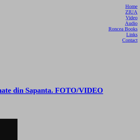
Home
ZIUA
Video
Audio
Roncea Books
Links
Contact
inunate din Sapanta. FOTO/VIDEO