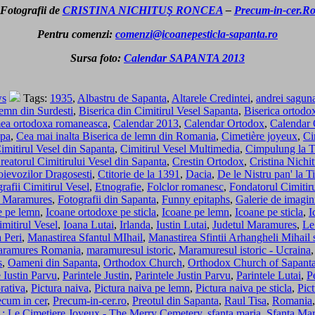
Fotografii de
CRISTINA NICHITUŞ RONCEA
–
Precum-in-cer.R
Pentru comenzi:
comenzi@icoanepesticla-sapanta.ro
Sursa foto:
Calendar SAPANTA 2013
ws
Tags:
1935
,
Albastru de Sapanta
,
Altarele Credintei
,
andrei sagun
lemn din Surdesti
,
Biserica din Cimitirul Vesel Sapanta
,
Biserica ortodo
umea ortodoxa romaneasca
,
Calendar 2013
,
Calendar Ortodox
,
Calendar
opa
,
Cea mai inalta Biserica de lemn din Romania
,
Cimetière joyeux
,
Ci
imitirul Vesel din Sapanta
,
Cimitirul Vesel Multimedia
,
Cimpulung la T
reatorul Cimitirului Vesel din Sapanta
,
Crestin Ortodox
,
Cristina Nichi
voievozilor Dragosesti
,
Ctitorie de la 1391
,
Dacia
,
De le Nistru pan' la T
grafii Cimitirul Vesel
,
Etnografie
,
Folclor romanesc
,
Fondatorul Cimitiru
in Maramures
,
Fotografii din Sapanta
,
Funny epitaphs
,
Galerie de imagin
e pe lemn
,
Icoane ortodoxe pe sticla
,
Icoane pe lemn
,
Icoane pe sticla
,
I
imitirul Vesel
,
Ioana Lutai
,
Irlanda
,
Iustin Lutai
,
Judetul Maramures
,
Le
 Peri
,
Manastirea Sfantul MIhail
,
Manastirea Sfintii Arhangheli Mihail s
ramures Romania
,
maramuresul istoric
,
Maramuresul istoric - Ucraina
s
,
Oameni din Sapanta
,
Orthodox Church
,
Orthodox Church of Sapant
e Iustin Parvu
,
Parintele Justin
,
Parintele Justin Parvu
,
Parintele Lutai
,
P
rativa
,
Pictura naiva
,
Pictura naiva pe lemn
,
Pictura naiva pe sticla
,
Pict
ecum in cer
,
Precum-in-cer.ro
,
Preotul din Sapanta
,
Raul Tisa
,
Romania
Le Cimetiere Joyeux - The Merry Cemetery
,
sfanta maria
,
Sfanta Mar