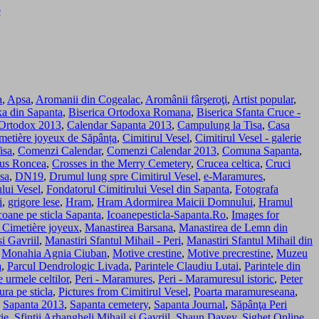
o
a
,
Apsa
,
Aromanii din Cogealac
,
Aromânii fârşeroţi
,
Artist popular
,
xa din Sapanta
,
Biserica Ortodoxa Romana
,
Biserica Sfanta Cruce -
 Ortodox 2013
,
Calendar Sapanta 2013
,
Campulung la Tisa
,
Casa
metière joyeux de Săpânța
,
Cimitirul Vesel
,
Cimitirul Vesel - galerie
isa
,
Comenzi Calendar
,
Comenzi Calendar 2013
,
Comuna Sapanta
,
tus Roncea
,
Crosses in the Merry Cemetery
,
Crucea celtica
,
Cruci
isa
,
DN19
,
Drumul lung spre Cimitirul Vesel
,
e-Maramures
,
lui Vesel
,
Fondatorul Cimitirului Vesel din Sapanta
,
Fotografa
i
,
grigore lese
,
Hram
,
Hram Adormirea Maicii Domnului
,
Hramul
coane pe sticla Sapanta
,
Icoanepesticla-Sapanta.Ro
,
Images for
 Cimetière joyeux
,
Manastirea Barsana
,
Manastirea de Lemn din
i Gavriil
,
Manastiri Sfantul Mihail - Peri
,
Manastiri Sfantul Mihail din
,
Monahia Agnia Ciuban
,
Motive crestine
,
Motive precrestine
,
Muzeu
a
,
Parcul Dendrologic Livada
,
Parintele Claudiu Lutai
,
Parintele din
e urmele celtilor
,
Peri - Maramures
,
Peri - Maramuresul istoric
,
Peter
ura pe sticla
,
Pictures from Cimitirul Vesel
,
Poarta maramureseana
,
,
Sapanta 2013
,
Sapanta cemetery
,
Sapanta Journal
,
Săpânţa Peri
ie
,
Sfintii Arhangheli Mihail si Gavriil
,
Shaun Davey
,
Sighet Online
,