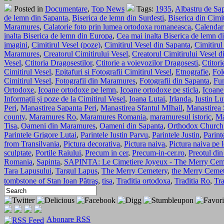
Posted in
Documentare
,
Top News
Tags:
1935
,
Albastru de Sa
de lemn din Sapanta
,
Biserica de lemn din Surdesti
,
Biserica din Cimi
Maramures
,
Calatorie foto prin lumea ortodoxa romaneasca
,
Calendar
inalta Biserica de lemn din Europa
,
Cea mai inalta Biserica de lemn 
imagini
,
Cimitirul Vesel (poze)
,
Cimitirul Vesel din Sapanta
,
Cimitirul
Maramures
,
Creatorul Cimitirului Vesel
,
Creatorul Cimitirului Vesel d
Vesel
,
Ctitoria Dragosestilor
,
Ctitorie a voievozilor Dragosesti
,
Ctitori
Cimitirul Vesel
,
Epitafuri si Fotografii Cimitirul Vesel
,
Etnografie
,
Fol
Cimitirul Vesel
,
Fotografii din Maramures
,
Fotografii din Sapanta
,
Fun
Ortodoxe
,
Icoane ortodoxe pe lemn
,
Icoane ortodoxe pe sticla
,
Icoane
Informații și poze de la Cimitirul Vesel
,
Ioana Lutai
,
Irlanda
,
Iustin Lu
Peri
,
Manastirea Sapanta Peri
,
Manastirea Sfantul MIhail
,
Manastirea S
county
,
Maramures Ro
,
Maramures Romania
,
maramuresul istoric
,
Ma
Tisa
,
Oameni din Maramures
,
Oameni din Sapanta
,
Orthodox Church
Parintele Grigore Lutai
,
Parintele Iustin Parvu
,
Parintele Justin
,
Parint
from Transilvania
,
Pictura decorativa
,
Pictura naiva
,
Pictura naiva pe
sculptate
,
Portile Raiului
,
Precum in cer
,
Precum-in-cer.ro
,
Preotul di
Romania
,
Sapinta
,
SAPINTA: Le Cimetiere Joyeux - The Merry Cem
Tara Lapusului
,
Targul Lapus
,
The Merry Cemetery
,
the Merry Cemet
tombstone of Stan Ioan Pătraş
,
tisa
,
Traditia ortodoxa
,
Traditia Ro
,
Tra
Abonare RSS