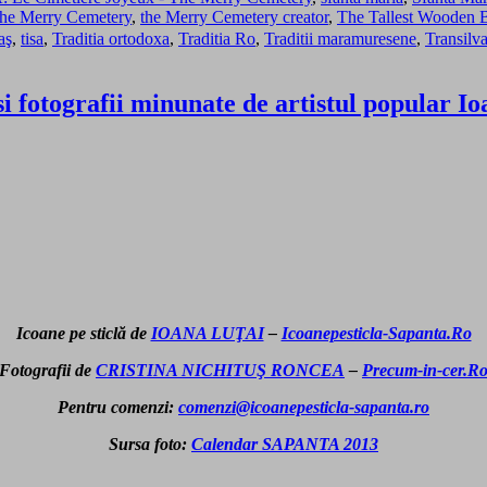
he Merry Cemetery
,
the Merry Cemetery creator
,
The Tallest Wooden B
aş
,
tisa
,
Traditia ortodoxa
,
Traditia Ro
,
Traditii maramuresene
,
Transilv
fotografii minunate de artistul popular Ioa
Icoane pe sticlă de
IOANA LUŢAI
–
Icoanepesticla-Sapanta.Ro
Fotografii de
CRISTINA NICHITUŞ RONCEA
–
Precum-in-cer.R
Pentru comenzi:
comenzi@icoanepesticla-sapanta.ro
Sursa foto:
Calendar SAPANTA 2013