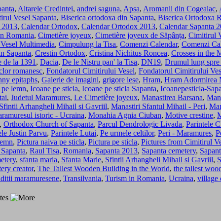
panta
,
Altarele Credintei
,
andrei saguna
,
Apsa
,
Aromanii din Cogealac
,
tirul Vesel Sapanta
,
Biserica ortodoxa din Sapanta
,
Biserica Ortodoxa
 2013
,
Calendar Ortodox
,
Calendar Ortodox 2013
,
Calendar Sapanta 
din Romania
,
Cimetière joyeux
,
Cimetière joyeux de Săpânța
,
Cimitirul 
 Vesel Multimedia
,
Cimpulung la Tisa
,
Comenzi Calendar
,
Comenzi Ca
in Sapanta
,
Crestin Ortodox
,
Cristina Nichitus Roncea
,
Crosses in the 
e de la 1391
,
Dacia
,
De le Nistru pan' la Tisa
,
DN19
,
Drumul lung spre 
clor romanesc
,
Fondatorul Cimitirului Vesel
,
Fondatorul Cimitirului Ve
ny epitaphs
,
Galerie de imagini
,
grigore lese
,
Hram
,
Hram Adormirea 
 pe lemn
,
Icoane pe sticla
,
Icoane pe sticla Sapanta
,
Icoanepesticla-Sap
tai
,
Judetul Maramures
,
Le Cimetière joyeux
,
Manastirea Barsana
,
Mana
fintii Arhangheli Mihail si Gavriil
,
Manastiri Sfantul Mihail - Peri
,
Man
ramuresul istoric - Ucraina
,
Monahia Agnia Ciuban
,
Motive crestine
,
M
,
Orthodox Church of Sapanta
,
Parcul Dendrologic Livada
,
Parintele C
ele Justin Parvu
,
Parintele Lutai
,
Pe urmele celtilor
,
Peri - Maramures
,
P
 lemn
,
Pictura naiva pe sticla
,
Pictura pe sticla
,
Pictures from Cimitirul V
n Sapanta
,
Raul Tisa
,
Romania
,
Sapanta 2013
,
Sapanta cemetery
,
Sapant
etery
,
sfanta maria
,
Sfanta Marie
,
Sfintii Arhangheli Mihail si Gavriil
,
S
ery creator
,
The Tallest Wooden Building in the World
,
the tallest woo
ditii maramuresene
,
Transilvania
,
Turism in Romania
,
Ucraina
,
village