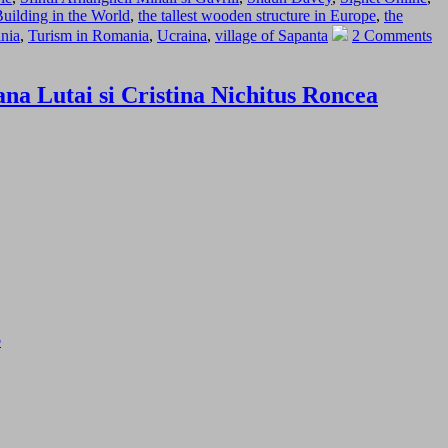
uilding in the World
,
the tallest wooden structure in Europe
,
the
ania
,
Turism in Romania
,
Ucraina
,
village of Sapanta
2 Comments
na Lutai si Cristina Nichitus Roncea
o