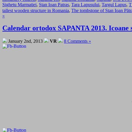
Sighetu Marmatiei
,
Stan Ioan Patras
,
Tara Lapusului
,
Targul Lapus
,
T
tallest wooden structure in Romania
,
The tombstone of Stan Ioan Pătr
»
Calendar ortodox SAPANTA 2013. Icoane si 
January 2nd, 2013
VR
8 Comments »