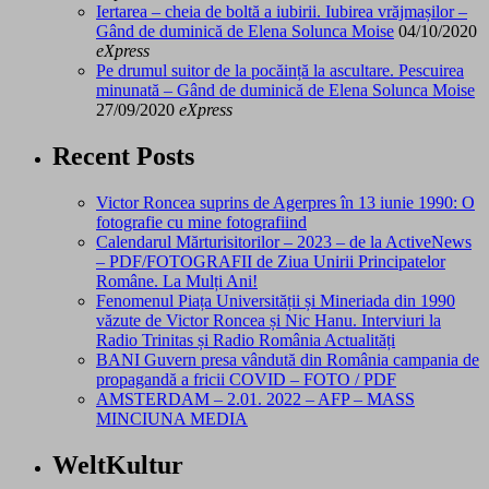
Iertarea – cheia de boltă a iubirii. Iubirea vrăjmașilor –
Gând de duminică de Elena Solunca Moise
04/10/2020
eXpress
Pe drumul suitor de la pocăință la ascultare. Pescuirea
minunată – Gând de duminică de Elena Solunca Moise
27/09/2020
eXpress
Recent Posts
Victor Roncea suprins de Agerpres în 13 iunie 1990: O
fotografie cu mine fotografiind
Calendarul Mărturisitorilor – 2023 – de la ActiveNews
– PDF/FOTOGRAFII de Ziua Unirii Principatelor
Române. La Mulți Ani!
Fenomenul Piața Universității și Mineriada din 1990
văzute de Victor Roncea și Nic Hanu. Interviuri la
Radio Trinitas și Radio România Actualități
BANI Guvern presa vândută din România campania de
propagandă a fricii COVID – FOTO / PDF
AMSTERDAM – 2.01. 2022 – AFP – MASS
MINCIUNA MEDIA
WeltKultur