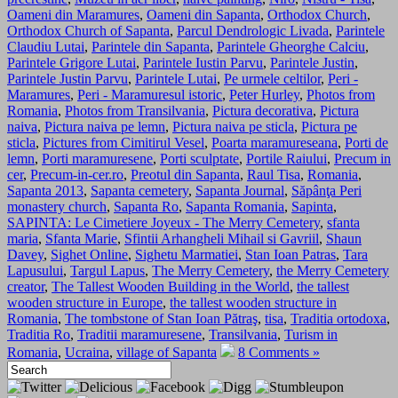
Oameni din Maramures
,
Oameni din Sapanta
,
Orthodox Church
,
Orthodox Church of Sapanta
,
Parcul Dendrologic Livada
,
Parintele
Claudiu Lutai
,
Parintele din Sapanta
,
Parintele Gheorghe Calciu
,
Parintele Grigore Lutai
,
Parintele Iustin Parvu
,
Parintele Justin
,
Parintele Justin Parvu
,
Parintele Lutai
,
Pe urmele celtilor
,
Peri -
Maramures
,
Peri - Maramuresul istoric
,
Peter Hurley
,
Photos from
Romania
,
Photos from Transilvania
,
Pictura decorativa
,
Pictura
naiva
,
Pictura naiva pe lemn
,
Pictura naiva pe sticla
,
Pictura pe
sticla
,
Pictures from Cimitirul Vesel
,
Poarta maramureseana
,
Porti de
lemn
,
Porti maramuresene
,
Porti sculptate
,
Portile Raiului
,
Precum in
cer
,
Precum-in-cer.ro
,
Preotul din Sapanta
,
Raul Tisa
,
Romania
,
Sapanta 2013
,
Sapanta cemetery
,
Sapanta Journal
,
Săpânţa Peri
monastery church
,
Sapanta Ro
,
Sapanta Romania
,
Sapinta
,
SAPINTA: Le Cimetiere Joyeux - The Merry Cemetery
,
sfanta
maria
,
Sfanta Marie
,
Sfintii Arhangheli Mihail si Gavriil
,
Shaun
Davey
,
Sighet Online
,
Sighetu Marmatiei
,
Stan Ioan Patras
,
Tara
Lapusului
,
Targul Lapus
,
The Merry Cemetery
,
the Merry Cemetery
creator
,
The Tallest Wooden Building in the World
,
the tallest
wooden structure in Europe
,
the tallest wooden structure in
Romania
,
The tombstone of Stan Ioan Pătraş
,
tisa
,
Traditia ortodoxa
,
Traditia Ro
,
Traditii maramuresene
,
Transilvania
,
Turism in
Romania
,
Ucraina
,
village of Sapanta
8 Comments »