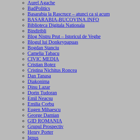
Aurel Agache
BadPolitics
Basarabia la Rascruce – atunci ca si acum
BASARABIA-BUCOVINA.INFO
Biblioteca Digitala Nationala
Bindiribli
Blog Nistru Prut – Istoricul de Veghe
Blogul lui Donkeypapuas
Bogdan Stanciu
Camelia Tabacu
CIVIC MEDIA
Cristian Botez
Cristina Nichitus Roncea
Dan Tanasa
Diakonima
Dinu Lazar
Dorin Tudoran
Emil Neacsu
Emilia Corbu
Eugen Mihaescu
George Damian
GID ROMANIA
Grupul Prospectiv
Henry Porter
Ignus