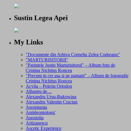
Sustin Legea Apei
My Links
"Documente din Arhiva Corneliu Zelea Codreanu"
"MARTURISITORII"
"Parintele Justin Marturisitorul" – Album foto de
Cristina Nichitus Roncea
"Precum in cer asa si pe pamant" – Album de fotografie
Cristina Nichitus Roncea
Acvila – Pelerin Ortodox
Albastru de…
Alexandru Ursu-Bukowina
Alexandru Valentin Craciun
Anomismia
Antideontologu'
Apostolia
Artizanescu
Ascetic Experience