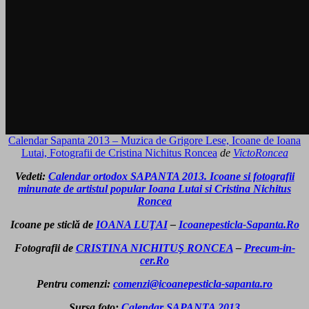
Calendar Sapanta 2013 – Muzica de Grigore Lese, Icoane de Ioana
Lutai, Fotografii de Cristina Nichitus Roncea
de
VictoRoncea
Vedeti:
Calendar ortodox SAPANTA 2013. Icoane si fotografii
minunate de artistul popular Ioana Lutai si Cristina Nichitus
Roncea
Icoane pe sticlă de
IOANA LUŢAI
–
Icoanepesticla-Sapanta.Ro
Fotografii de
CRISTINA NICHITUŞ RONCEA
–
Precum-in-
cer.Ro
Pentru comenzi:
comenzi@icoanepesticla-sapanta.ro
Sursa foto:
Calendar SAPANTA 2013