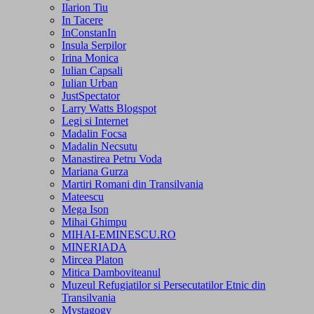
Ilarion Tiu
In Tacere
InConstanIn
Insula Serpilor
Irina Monica
Iulian Capsali
Iulian Urban
JustSpectator
Larry Watts Blogspot
Legi si Internet
Madalin Focsa
Madalin Necsutu
Manastirea Petru Voda
Mariana Gurza
Martiri Romani din Transilvania
Mateescu
Mega Ison
Mihai Ghimpu
MIHAI-EMINESCU.RO
MINERIADA
Mircea Platon
Mitica Damboviteanul
Muzeul Refugiatilor si Persecutatilor Etnic din
Transilvania
Mystagogy