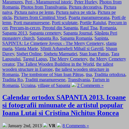
Maramures
,
Peri - Maramuresul istoric
,
Peter Hurley
,
Photos from
Romania
,
Photos from Transilvania
,
Pictura decorativa
,
Pictura
naiva
,
Pictura naiva pe lemn
,
Pictura naiva pe sticla
,
Pictura pe
sticla
,
Pictures from Cimitirul Vesel
,
Poarta maramureseana
,
Porti de
lemn
,
Porti maramuresene
,
Porti sculptate
,
Portile Raiului
,
Precum in
cer
,
Precum-in-cer.ro
,
Preotul din Sapanta
,
Raul Tisa
,
Romania
,
Sapanta 2013
,
Sapanta cemetery
,
Sapanta Journal
,
Săpânţa Peri
monastery church
,
Sapanta Ro
,
Sapanta Romania
,
Sapinta
,
SAPINTA: Le Cimetiere Joyeux - The Merry Cemetery
,
sfanta
maria
,
Sfanta Marie
,
Sfintii Arhangheli Mihail si Gavriil
,
Shaun
Davey
,
Sighet Online
,
Sighetu Marmatiei
,
Stan Ioan Patras
,
Tara
Lapusului
,
Targul Lapus
,
The Merry Cemetery
,
the Merry Cemetery
creator
,
The Tallest Wooden Building in the World
,
the tallest
wooden structure in Europe
,
the tallest wooden structure in
Romania
,
The tombstone of Stan Ioan Pătraş
,
tisa
,
Traditia ortodoxa
,
Traditia Ro
,
Traditii maramuresene
,
Transilvania
,
Turism in
Romania
,
Ucraina
,
village of Sapanta
2 Comments »
Calendar ortodox SAPANTA 2013. Icoane
si fotografii minunate de artistul popular
Ioana Lutai si Cristina Nichitus Roncea
January 2nd, 2013
VR
8 Comments »