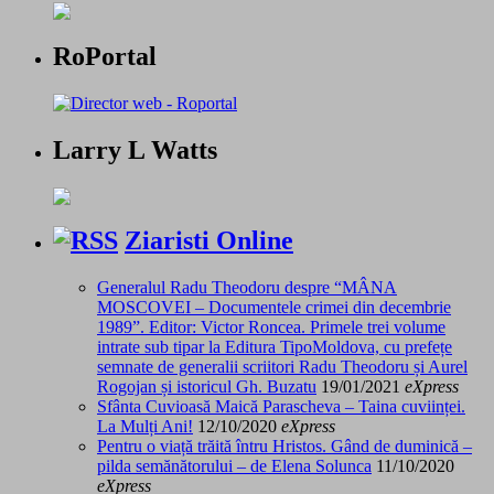
RoPortal
Larry L Watts
Ziaristi Online
Generalul Radu Theodoru despre “MÂNA
MOSCOVEI – Documentele crimei din decembrie
1989”. Editor: Victor Roncea. Primele trei volume
intrate sub tipar la Editura TipoMoldova, cu prefețe
semnate de generalii scriitori Radu Theodoru și Aurel
Rogojan și istoricul Gh. Buzatu
19/01/2021
eXpress
Sfânta Cuvioasă Maică Parascheva – Taina cuviinței.
La Mulți Ani!
12/10/2020
eXpress
Pentru o viață trăită întru Hristos. Gând de duminică –
pilda semănătorului – de Elena Solunca
11/10/2020
eXpress