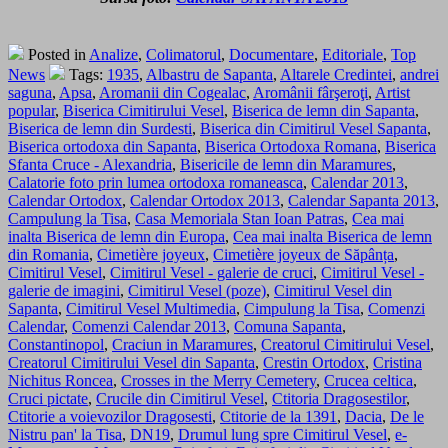
Posted in
Analize
,
Colimatorul
,
Documentare
,
Editoriale
,
Top
News
Tags:
1935
,
Albastru de Sapanta
,
Altarele Credintei
,
andrei
saguna
,
Apsa
,
Aromanii din Cogealac
,
Aromânii fârşeroţi
,
Artist
popular
,
Biserica Cimitirului Vesel
,
Biserica de lemn din Sapanta
,
Biserica de lemn din Surdesti
,
Biserica din Cimitirul Vesel Sapanta
,
Biserica ortodoxa din Sapanta
,
Biserica Ortodoxa Romana
,
Biserica
Sfanta Cruce - Alexandria
,
Bisericile de lemn din Maramures
,
Calatorie foto prin lumea ortodoxa romaneasca
,
Calendar 2013
,
Calendar Ortodox
,
Calendar Ortodox 2013
,
Calendar Sapanta 2013
,
Campulung la Tisa
,
Casa Memoriala Stan Ioan Patras
,
Cea mai
inalta Biserica de lemn din Europa
,
Cea mai inalta Biserica de lemn
din Romania
,
Cimetière joyeux
,
Cimetière joyeux de Săpânța
,
Cimitirul Vesel
,
Cimitirul Vesel - galerie de cruci
,
Cimitirul Vesel -
galerie de imagini
,
Cimitirul Vesel (poze)
,
Cimitirul Vesel din
Sapanta
,
Cimitirul Vesel Multimedia
,
Cimpulung la Tisa
,
Comenzi
Calendar
,
Comenzi Calendar 2013
,
Comuna Sapanta
,
Constantinopol
,
Craciun in Maramures
,
Creatorul Cimitirului Vesel
,
Creatorul Cimitirului Vesel din Sapanta
,
Crestin Ortodox
,
Cristina
Nichitus Roncea
,
Crosses in the Merry Cemetery
,
Crucea celtica
,
Cruci pictate
,
Crucile din Cimitirul Vesel
,
Ctitoria Dragosestilor
,
Ctitorie a voievozilor Dragosesti
,
Ctitorie de la 1391
,
Dacia
,
De le
Nistru pan' la Tisa
,
DN19
,
Drumul lung spre Cimitirul Vesel
,
e-