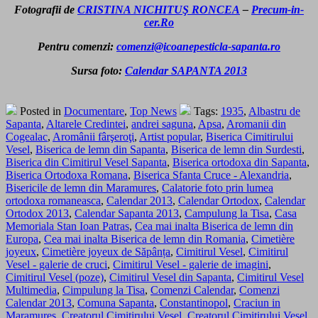
Fotografii de
CRISTINA NICHITUŞ RONCEA
–
Precum-in-
cer.Ro
Pentru comenzi:
comenzi@icoanepesticla-sapanta.ro
Sursa foto:
Calendar SAPANTA 2013
Posted in
Documentare
,
Top News
Tags:
1935
,
Albastru de
Sapanta
,
Altarele Credintei
,
andrei saguna
,
Apsa
,
Aromanii din
Cogealac
,
Aromânii fârşeroţi
,
Artist popular
,
Biserica Cimitirului
Vesel
,
Biserica de lemn din Sapanta
,
Biserica de lemn din Surdesti
,
Biserica din Cimitirul Vesel Sapanta
,
Biserica ortodoxa din Sapanta
,
Biserica Ortodoxa Romana
,
Biserica Sfanta Cruce - Alexandria
,
Bisericile de lemn din Maramures
,
Calatorie foto prin lumea
ortodoxa romaneasca
,
Calendar 2013
,
Calendar Ortodox
,
Calendar
Ortodox 2013
,
Calendar Sapanta 2013
,
Campulung la Tisa
,
Casa
Memoriala Stan Ioan Patras
,
Cea mai inalta Biserica de lemn din
Europa
,
Cea mai inalta Biserica de lemn din Romania
,
Cimetière
joyeux
,
Cimetière joyeux de Săpânța
,
Cimitirul Vesel
,
Cimitirul
Vesel - galerie de cruci
,
Cimitirul Vesel - galerie de imagini
,
Cimitirul Vesel (poze)
,
Cimitirul Vesel din Sapanta
,
Cimitirul Vesel
Multimedia
,
Cimpulung la Tisa
,
Comenzi Calendar
,
Comenzi
Calendar 2013
,
Comuna Sapanta
,
Constantinopol
,
Craciun in
Maramures
,
Creatorul Cimitirului Vesel
,
Creatorul Cimitirului Vesel