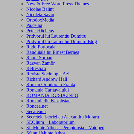
New & Free Word Press Themes
Nicolae Balint
Nicoleta Savin
OrtodoxMedia
Pa.ce.pa
Peter Hitchens
Pridvorul lui Laurentiu Dumitru
Pridvorul lui Laurentiu Dumitru Blog
Radu Portocala
Randuiala lui Ernest Bernea
Raoul Sorban
Razvan Zamfir
Refresh.ro
Revista Sociologia Azi
Richard Andrew Hall
Roman Ortodox in Franta
Romania Carnavalului
ROMANIA-RUSIA.INFO
Romanii din Kazahstan
Roncea.net
Secareanu
Secretele istoriei cu Alexandru Moraru
SEOlium – Laboratorium
Sf. Munte Athos – Pemptousia – Vatoped
Sfantul Munte Athos