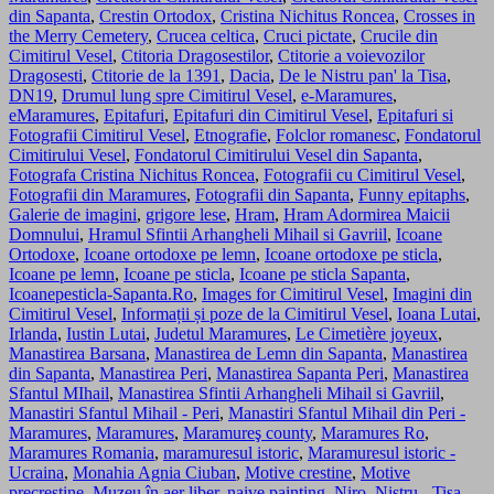
din Sapanta
,
Crestin Ortodox
,
Cristina Nichitus Roncea
,
Crosses in
the Merry Cemetery
,
Crucea celtica
,
Cruci pictate
,
Crucile din
Cimitirul Vesel
,
Ctitoria Dragosestilor
,
Ctitorie a voievozilor
Dragosesti
,
Ctitorie de la 1391
,
Dacia
,
De le Nistru pan' la Tisa
,
DN19
,
Drumul lung spre Cimitirul Vesel
,
e-Maramures
,
eMaramures
,
Epitafuri
,
Epitafuri din Cimitirul Vesel
,
Epitafuri si
Fotografii Cimitirul Vesel
,
Etnografie
,
Folclor romanesc
,
Fondatorul
Cimitirului Vesel
,
Fondatorul Cimitirului Vesel din Sapanta
,
Fotografa Cristina Nichitus Roncea
,
Fotografii cu Cimitirul Vesel
,
Fotografii din Maramures
,
Fotografii din Sapanta
,
Funny epitaphs
,
Galerie de imagini
,
grigore lese
,
Hram
,
Hram Adormirea Maicii
Domnului
,
Hramul Sfintii Arhangheli Mihail si Gavriil
,
Icoane
Ortodoxe
,
Icoane ortodoxe pe lemn
,
Icoane ortodoxe pe sticla
,
Icoane pe lemn
,
Icoane pe sticla
,
Icoane pe sticla Sapanta
,
Icoanepesticla-Sapanta.Ro
,
Images for Cimitirul Vesel
,
Imagini din
Cimitirul Vesel
,
Informații și poze de la Cimitirul Vesel
,
Ioana Lutai
,
Irlanda
,
Iustin Lutai
,
Judetul Maramures
,
Le Cimetière joyeux
,
Manastirea Barsana
,
Manastirea de Lemn din Sapanta
,
Manastirea
din Sapanta
,
Manastirea Peri
,
Manastirea Sapanta Peri
,
Manastirea
Sfantul MIhail
,
Manastirea Sfintii Arhangheli Mihail si Gavriil
,
Manastiri Sfantul Mihail - Peri
,
Manastiri Sfantul Mihail din Peri -
Maramures
,
Maramures
,
Maramureş county
,
Maramures Ro
,
Maramures Romania
,
maramuresul istoric
,
Maramuresul istoric -
Ucraina
,
Monahia Agnia Ciuban
,
Motive crestine
,
Motive
precrestine
,
Muzeu în aer liber
,
naive painting
,
Niro
,
Nistru - Tisa
,