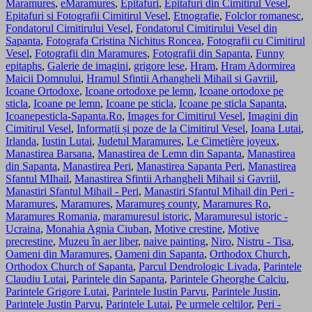
Maramures
,
eMaramures
,
Epitafuri
,
Epitafuri din Cimitirul Vesel
,
Epitafuri si Fotografii Cimitirul Vesel
,
Etnografie
,
Folclor romanesc
,
Fondatorul Cimitirului Vesel
,
Fondatorul Cimitirului Vesel din
Sapanta
,
Fotografa Cristina Nichitus Roncea
,
Fotografii cu Cimitirul
Vesel
,
Fotografii din Maramures
,
Fotografii din Sapanta
,
Funny
epitaphs
,
Galerie de imagini
,
grigore lese
,
Hram
,
Hram Adormirea
Maicii Domnului
,
Hramul Sfintii Arhangheli Mihail si Gavriil
,
Icoane Ortodoxe
,
Icoane ortodoxe pe lemn
,
Icoane ortodoxe pe
sticla
,
Icoane pe lemn
,
Icoane pe sticla
,
Icoane pe sticla Sapanta
,
Icoanepesticla-Sapanta.Ro
,
Images for Cimitirul Vesel
,
Imagini din
Cimitirul Vesel
,
Informații și poze de la Cimitirul Vesel
,
Ioana Lutai
,
Irlanda
,
Iustin Lutai
,
Judetul Maramures
,
Le Cimetière joyeux
,
Manastirea Barsana
,
Manastirea de Lemn din Sapanta
,
Manastirea
din Sapanta
,
Manastirea Peri
,
Manastirea Sapanta Peri
,
Manastirea
Sfantul MIhail
,
Manastirea Sfintii Arhangheli Mihail si Gavriil
,
Manastiri Sfantul Mihail - Peri
,
Manastiri Sfantul Mihail din Peri -
Maramures
,
Maramures
,
Maramureş county
,
Maramures Ro
,
Maramures Romania
,
maramuresul istoric
,
Maramuresul istoric -
Ucraina
,
Monahia Agnia Ciuban
,
Motive crestine
,
Motive
precrestine
,
Muzeu în aer liber
,
naive painting
,
Niro
,
Nistru - Tisa
,
Oameni din Maramures
,
Oameni din Sapanta
,
Orthodox Church
,
Orthodox Church of Sapanta
,
Parcul Dendrologic Livada
,
Parintele
Claudiu Lutai
,
Parintele din Sapanta
,
Parintele Gheorghe Calciu
,
Parintele Grigore Lutai
,
Parintele Iustin Parvu
,
Parintele Justin
,
Parintele Justin Parvu
,
Parintele Lutai
,
Pe urmele celtilor
,
Peri -