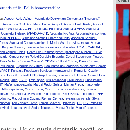
CINE 
rit de sifilis. Bolile homosexualilor
gs:
Accept
,
ActiveWatch
,
Agentia de Dezvoltare Comunitara "Impreuna"
,
i
,
Ambasada SUA
,
Ana-Maria Baciu Rampelt
,
Ancient Faith Radio
,
Ancient
ESCU
,
Asociatia ACCEPT
,
Asociatia Edusfera
,
Asociatia EPAS
,
Asociatia
 - Comitetul Helsinki (APADOR-CH)
,
Asociatia Pro Vita
,
Asociatia Rencontres
iatia REPER21
,
Asociatia Salvati Dunarea si Delta
,
Asociatia Secular-
 Focus
,
Asociatiei Consumatorilor de Media
,
Asta la revista mesei
,
Atasat
u
,
Bogdan Stanciu
,
campanie homosexuala cu bebelus
,
CARE
,
CARMAE
,
nd Applied Ethics
,
Centrul de Resurse pentru participare publica - CeRe
,
ucatie
,
Centrul pentru Politici Durabile Ecopolis
,
Cercul Studentesc Floarea
Cora Motoc
,
Coriolan Ovidiu PECICAN
,
Cultural Officer
,
Dana Curcea
,
Emil Moise
,
Expeditie in Cultura
,
Facultatea de Sociologie si Asistenta Sociala
,
a PACT
,
Fundatia Population Services International in Romania
,
Gabriel
een Hours & Teatrul LUNI
,
Grupul h.arta
,
homosexuali
,
Horea Badau
,
Horia
n Allen
,
lenin
,
LGTB
,
Livia Ispas
,
liviu antonesei
,
Liviu Mihaiu
,
Luna istoriei
BT
,
Mafia homosexuala
,
Marcel Radut Seliste
,
Marian Preda
,
masonerie
,
u
,
Militia spirituala
,
Mircea Toma
,
Mircea Toma necredinciosul
,
monica
ecican
,
Parazitii
,
pasive watch
,
PDL
,
pedofili
,
Péter BANYAI
,
poponari
,
PPE
,
ti-homo
,
Razboi intru Cuvant
,
Remus Cernea
,
reteaua soros
,
sie
,
Silvia
Zabava
,
Teo Zabava Toma
,
Traian Basescu
,
trisexuali
,
UE
,
US Embassy
,
u
,
virgil nitulescu
,
Virgil Stefan Nitulescu
,
Vocea Rusiei
,
Voicu Radescu
,
ein: De ce sustin drepturile zoofililor,