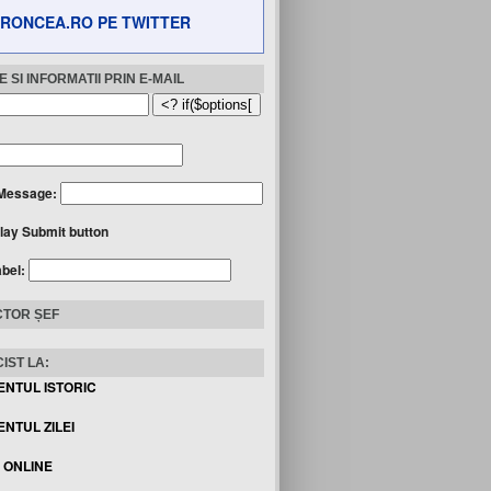
RONCEA.RO PE TWITTER
 SI INFORMATII PRIN E-MAIL
Message:
lay Submit button
abel:
TOR ȘEF
IST LA:
ENTUL ISTORIC
NTUL ZILEI
I ONLINE