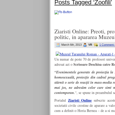
Posts Tagged ‘Zoofili’
Ziaristi Online: Preoti, prof
politic, in apararea Muze
March 6th, 2013
VR
1 Comment 
Un numar de peste 70 de profesori universita
Scrisoare Deschisa catre 
adresat azi o
“Evenimentele generate de proiecția l
homosexuală, proiecție din cadrul pro
stârnit o serie de reacții în mass-media
mai jos, ne adresăm celor care simt n
contemporan.
“, se spune in preambulul sc
Ziaristi Online
Portalul
subscrie acestu
societatii civile crestine de aparare a v
cum a definit-o Horia Bernea – de a-si ma