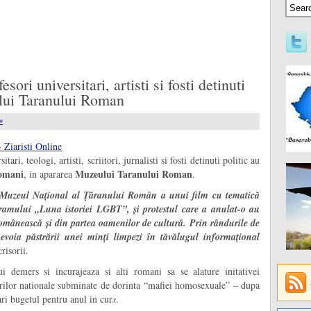
esori universitari, artisti si fosti detinuti
ului Taranului Roman
»
ri, teologi, artisti, scriitori, jurnalisti si fosti detinuti politic au
Romani
Muzeului Taranului Roman
, in apararea
.
a Muzeul Național al Țăranului Român a unui film cu tematică
gramului
„Luna istoriei LGBT”,
și protestul care a anulat-o
au
 românească și din partea oamenilor de cultură. Prin rândurile de
evoia păstrării unei minți limpezi în tăvălugul informațional
risorii.
i demers si incurajeaza si alti romani sa se alature initativei
alorilor nationale subminate de dorinta “mafiei homosexuale” – dupa
ri bugetul pentru anul in cur
s
.