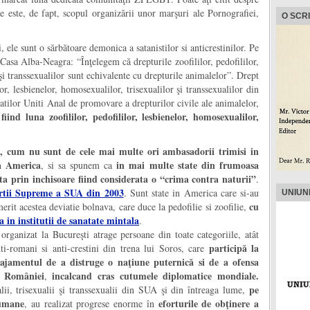
are este, de fapt, scopul organizării unor marşuri ale Pornografiei,
O SCR
ele sunt o sărbătoare demonica a satanistilor si anticrestinilor. Pe
Casa Alba-Neagra: “Înţelegem că drepturile zoofililor, pedofililor,
 şi transsexualilor sunt echivalente cu drepturile animalelor”. Drept
lor, lesbienelor, homosexualilor, trisexualilor şi transsexualilor din
atilor Uniti Anal de promovare a drepturilor civile ale animalelor,
iind luna zoofililor, pedofililor, lesbienelor, homosexualilor,
i, cum nu sunt de cele mai multe ori ambasadorii trimisi in
ta America
in mai multe state din frumoasa
, si sa spunem ca
ta prin inchisoare fiind considerata o “crima contra naturii”
.
urtii Supreme a SUA din 2003
. Sunt state in America care si-au
UNIUN
cu
erit acestea deviatie bolnava, care duce la pedofilie si zoofilie,
a in institutii de sanatate mintala
.
organizat la Bucureşti atrage persoane din toate categoriile, atât
participă la
nti-romani si anti-crestini din trena lui Soros, care
ajamentul de a distruge o naţiune puternică si de a ofensa
a României
incalcand cras cutumele diplomatice mondiale.
,
pe
alii, trisexualii şi transsexualii din SUA şi din întreaga lume,
-umane
eforturile de obţinere a
, au realizat progrese enorme în