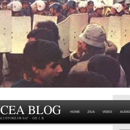
NCEA BLOG
HOME
ZIUA
VIDEO
AUDI
JITORILOR SAI" – GH. I. B.
CONTACT