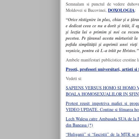
Semnalam si punctul de vedere duhov
DOXOLOGIA
Moldovei si Bucovinei,
:
“Orice răstignire în plus, chiar și a ță
e dedicat ceea ce nu a dorit și trăit, îl 
și lecția lui o primim și noi cu recuno
pecetea. Pe țăranul acesta mărturisit 
pofida simplității și asprimii unei vieți
veșnicie, pentru că L-a trăit pe Hristos.”
Ambele manifestari publicistice crestine 
Preoti, profesori universitari, artisti 
Vedeti si:
SAPIENS VERSUS HOMO SI HOMO V
BOALA HOMOSEXUALILOR IN SFIN
Protest reusit impotriva mafiei si p
VIDEO UPDATE. Contine si filmarea homose
Lech Walesa catre Ambasada SUA de la Bucu
din Baneasa (*)
“Huliganii” si “fascistii” de la MȚR se 