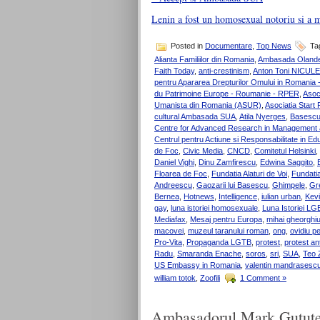
Lenin a fost un homosexual notoriu si a mu
Posted in
Documentare
,
Top News
Ta
Alianta Familiilor din Romania
,
Ambasada Olande
Faith Today
,
anti-crestinism
,
Anton Toni NICUL
pentru Apararea Drepturilor Omului in Romania
du Patrimoine Europe - Roumanie - RPER
,
Asoc
Umanista din Romania (ASUR)
,
Asociatia Start
cultural Ambasada SUA
,
Atila Nyerges
,
Basesc
Centre for Advanced Research in Management a
Centrul pentru Actiune si Responsabilitate in Ed
de Foc
,
Civic Media
,
CNCD
,
Comitetul Helsinki
,
Daniel Vighi
,
Dinu Zamfirescu
,
Edwina Saggito
,
Floarea de Foc
,
Fundatia Alaturi de Voi
,
Fundati
Andreescu
,
Gaozarii lui Basescu
,
Ghimpele
,
Gr
Bernea
,
Hotnews
,
Intelligence
,
iulian urban
,
Kevi
gay
,
luna istoriei homosexuale
,
Luna Istoriei LG
Mediafax
,
Mesaj pentru Europa
,
mihai gheorghi
macovei
,
muzeul taranului roman
,
ong
,
ovidiu p
Pro-Vita
,
Propaganda LGTB
,
protest
,
protest an
Radu
,
Smaranda Enache
,
soros
,
sri
,
SUA
,
Teo 
US Embassy in Romania
,
valentin mandrasesc
william totok
,
Zoofili
1 Comment »
Ambasadorul Mark Gututenst