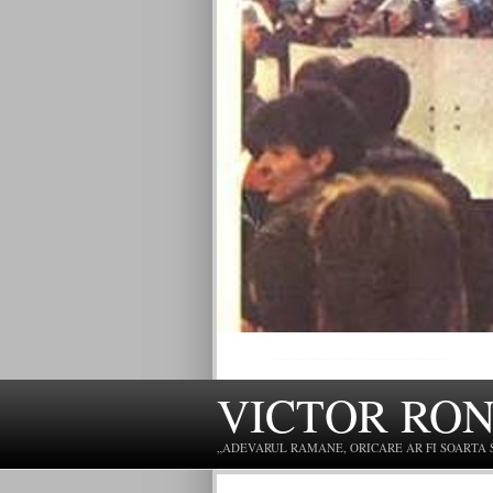
VICTOR RO
„ADEVARUL RAMANE, ORICARE AR FI SOARTA SLU