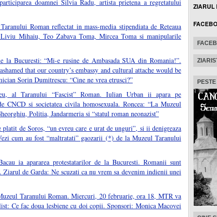
ticiparea doamnei Silvia Radu, artista prietena a regretatului
ZIARUL
FACEB
Taranului Roman reflectat in mass-media stipendiata de Reteaua
is Liviu Mihaiu, Teo Zabava Toma, Mircea Toma si manipularile
FACE
e la Bucuresti: “Mi-e rusine de Ambasada SUA din Romania!”.
ZIARIS
ashamed that our country’s embassy and cultural attache would be
cian Sorin Dumitrescu: “Cine ne vrea etrusci?”
PESTE
eu, al Taranului “Fascist” Roman. Iulian Urban ii apara pe
s de CNCD si societatea civila homosexuala. Roncea: “La Muzeul
Gheorghiu, Politia, Jandarmeria si “statul roman neonazist”
platit de Soros, “un evreu care e urat de unguri”, si ii denigreaza
Vezi cum au fost “maltratati” gaozarii (*) de la Muzeul Taranului
acau ia apararea protestatarilor de la Bucuresti. Romanii sunt
 Ziarul de Garda: Ne scuzati ca nu vrem sa devenim indienii unei
 Muzeul Taranului Roman. Miercuri, 20 februarie, ora 18, MTR va
nalist: Ce fac doua lesbiene cu doi copii. Sponsori: Monica Macovei