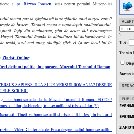
nicesc al
pr. Răzvan Ionescu,
scris pentru portalul Mitropoliei
ranului român pus să găzduiască între zidurile unui muzeu care îi
ALERTE
apropie de Înviere. Țăranul acesta a supraviețuit totalitarismului,
ștință. Ieșiți din totalitarism, știm de acum să-i recunoaștem
'>
la Muzeul Țăranului Român în altitudinea lui duhovnicească, în
Title:
 de trudă, nu-l mai ating răutățile zilei: el își are locul lui în
Thanks 
Ziaristi Online
la
:
Disp
si fosti detinuti politic, in apararea Muzeului Taranului Roman
Button l
ERSUS SAPIENS. SUA SI UE VERSUS ROMANIA? DESPRE
REDAC
TELE SCRIERI
ropagandei homosexuale de la Muzeul Taranului Roman. FOTO /
PUBLIC
xualilor, lesbienelor, transexualilor si trisexualilor (*)
EVENIM
resti: Tineti-va homosexualii si trisexualii in lesa, in buncarul
EVENIME
ZIARIST
prezinta. Video Conferinta de Presa despre asaltul homosexualilor