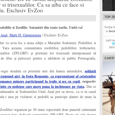
si trisexualilor. Ca sa aiba ce face si
lu. Exclusiv EvZoo
TOP ZE
ofilie si Zoofilie
Satanisti din toate tarile, Uniti-va!
:
 Anal, Mark H. Gututenstein
/ Exclusiv EvZoo
lui va avea loc a noua ediţie a Marşului Sodomiei, Pedofiliei si
 Vara aceasta, comunitatea zoofiililor, pedofililor, lesbienelor,
xualilor (ZPLGBT) şi prietenii lor trisexuali intenţionează să
i de film şi petreceri pentru a sărbători in public Pornografia,
CARTI
soldatii
orgie stradala cu prietenii mei din lumea animalelor,
raspund aici, in fosta Romanie, ca reprezentant al cetatenilor
omance minore participand la trafic si sex cu copii
respectiv
,
nite cu pedepse care merg pana la inchisoare pe viata
.
Dar ce
mbasador al Sodomitilor Uniti Anal pot sa invoc, ca si in cazul
ndu-i insa pe violatori si pedofili sa participe alaturi de mine la
Zoofiliei organizat pe 30 iunie reprezintă doar punctul culminant
 marcat luna dedicată comunităţii ZPLGBT. Poate aţi citit despre