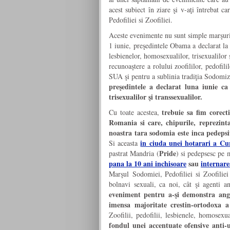
acest subiect în ziare şi v-aţi întrebat c
Pedofiliei si Zoofiliei.
Aceste evenimente nu sunt simple marşuri, 
1 iunie, preşedintele Obama a declarat la 
lesbienelor, homosexualilor, trisexualilor
recunoaştere a rolului zoofililor, pedofili
SUA şi pentru a sublinia tradiţia Sodomiz
preşedintele a declarat luna iunie ca f
trisexualilor şi transsexualilor.
trebuie sa fim corect
Cu toate acestea,
Romania si care, chipurile, reprezin
noastra tara sodomia este inca pedepsi
in ciuda unei hotarari a C
Si aceasta
Pride
pastrat Mandria (
) si pedepsesc pe m
pana la 10 ani inchisoare
sau
internare
Marşul Sodomiei, Pedofiliei si Zoofiliei 
bolnavi sexuali, ca noi, cât şi agenti a
eveniment pentru a-şi demonstra ang
imensa majoritate crestin-ortodoxa 
Zoofilii, pedofilii, lesbienele, homosexu
fondul unei accentuate ofensive anti