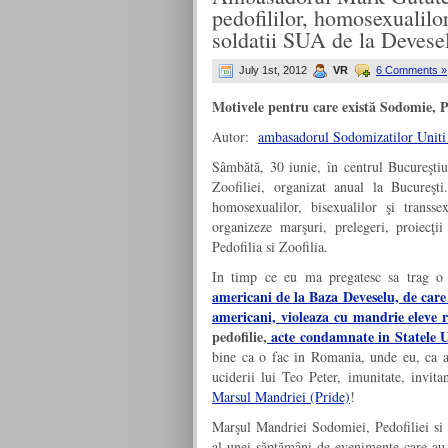
pedofililor, homosexualilor 
soldatii SUA de la Devese
July 1st, 2012
VR
6 Comments »
Motivele pentru care există Sodomie, Ped
Autor:
ambasadorul Sodomizatilor Uniti
Sâmbătă, 30 iunie, în centrul Bucureştiu
Zoofiliei, organizat anual la Bucureşti.
homosexualilor, bisexualilor şi transse
organizeze marşuri, prelegeri, proiecţi
Pedofilia si Zoofilia.
In timp ce eu ma pregatesc sa trag o 
americani de la Baza Deveselu, de care 
americani, violeaza cu mandrie eleve r
pedofilie,
acte condamnate in Statele U
bine ca o fac in Romania, unde eu, ca a
uciderii lui Teo Peter, imunitate, invita
Marsul Mandriei (Pride)
!
Marşul Mandriei Sodomiei, Pedofiliei si 
al unei săptămâni de evenimente care au