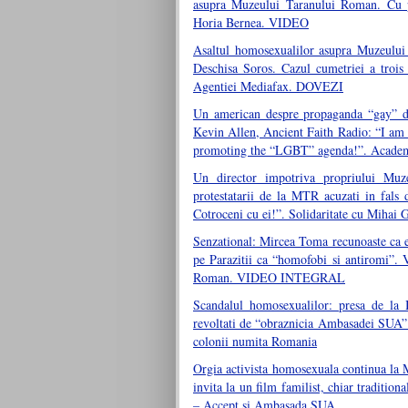
asupra Muzeului Taranului Roman. Cu par
Horia Bernea. VIDEO
Asaltul homosexualilor asupra Muzeului 
Deschisa Soros. Cazul cumetriei a tro
Agentiei Mediafax. DOVEZI
Un american despre propaganda “gay” d
Kevin Allen, Ancient Faith Radio: “I am 
promoting the “LGBT” agenda!”. Academi
Un director impotriva propriului Muz
protestatarii de la MTR acuzati in fal
Cotroceni cu ei!”. Solidaritate cu Mihai 
Senzational: Mircea Toma recunoaste ca e 
pe Parazitii ca “homofobi si antiromi”. 
Roman. VIDEO INTEGRAL
Scandalul homosexualilor: presa de la B
revoltati de “obraznicia Ambasadei SUA”.
colonii numita Romania
Orgia activista homosexuala continua la
invita la un film familist, chiar traditio
– Accept si Ambasada SUA