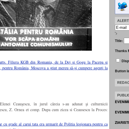
ALERTE
'>
Title:
Thanks 
Disp
Watts. Filiera KGB din Romania, de la Dej si Gogu la Pacepa si
 pentru România, Moscova a ştiut mereu să-şi cumpere agenţi la
Button l
REDAC
PUBLIC
EVENIM
lenei Ceauşescu, în jurul căreia s-au adunat şi culturnicii
ulescu, Z. Ornea et comp. Dupa cum zicea si Ceausescu la Proces:
EVENIME
ZIARIST
r cu grade al carui tata era urmarit de Politia legionara pentru ca