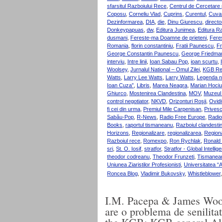
sfarsitul Razboiului Rece
,
Centrul de Cercetare 
Coposu
,
Corneliu Vlad
,
Cuprins
,
Curentul
,
Cuvan
Dezinformarea
,
DIA
,
die
,
Dinu Giurescu
,
directo
Donkeypapuas
,
dw
,
Editura Junimea
,
Editura R
dusmani
,
Fereste-ma Doamne de prieteni
,
Feres
Romania
,
florin constantiniu
,
Fratii Paunescu
,
F
George Constantin Paunescu
,
George Friedma
interviu
,
Intre linii
,
Ioan Sabau Pop
,
ioan scurtu
,
Woolsey
,
Jurnalul National – Omul Zilei
,
KGB Res
Watts
,
Larry Lee Watts
,
Larry Watts
,
Legenda n
Ioan Cuza”
,
Libris
,
Marea Neagra
,
Marian Hoci
Ghiurco
,
Mostenirea Clandestina
,
MOV
,
Muzeul
control negotiator
,
NKVD
,
Orizonturi Roşii
,
Ovid
fi cei din urma
,
Premiul Mile Carpenisan
,
Prives
Sabău-Pop
,
R-News
,
Radio Free Europe
,
Radio
Books
,
raportul tismaneanu
,
Razboiul clandestin
Horizons
,
Regionalizare
,
regionalizarea
,
Region
Razboiul rece
,
Romexpo
,
Ron Rychlak
,
Ronald 
sri
,
St. O. Iosif
,
stratfor
,
Stratfor - Global Intellig
theodor codreanu
,
Theodor Frunzeti
,
Tismanea
Uniunea Ziaristilor Profesionisti
,
Universitatea “
Roncea Blog
,
Vladimir Bukovsky
,
Whistleblower
I.M. Pacepa & James Woosl
are o problema de senilitat