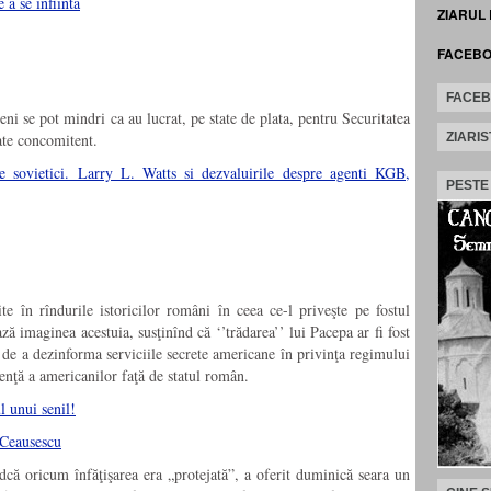
 a se infiinta
ZIARUL
FACEB
FACE
eni se pot mindri ca au lucrat, pe state de plata, pentru Securitatea
ate concomitent.
ZIARIS
e sovietici. Larry L. Watts si dezvaluirile despre agenti KGB,
PESTE
te în rîndurile istoricilor români în ceea ce-l priveşte pe fostul
ă imaginea acestuia, susţinînd că ‘’trădarea’’ lui Pacepa ar fi fost
ul de a dezinforma serviciile secrete americane în privinţa regimului
cenţă a americanilor faţă de statul român.
l unui senil!
dcă oricum înfăţişarea era „protejată”, a oferit duminică seara un