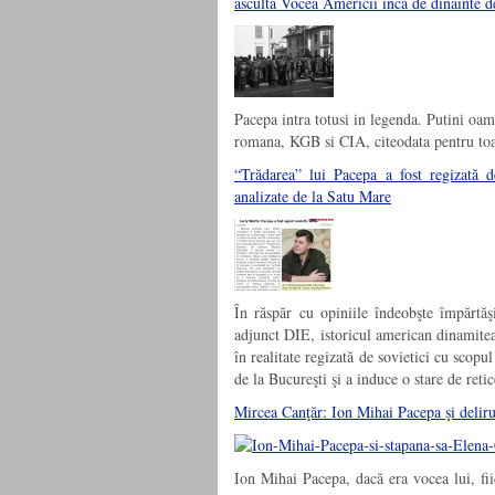
asculta Vocea Americii inca de dinainte de
Pacepa intra totusi in legenda. Putini oam
romana, KGB si CIA, citeodata pentru to
“Trădarea” lui Pacepa a fost regizată d
analizate de la Satu Mare
În răspăr cu opiniile îndeobşte împărtăşi
adjunct DIE, istoricul american dinamiteaz
în realitate regizată de sovietici cu scop
de la Bucureşti şi a induce o stare de reti
Mircea Canţăr: Ion Mihai Pacepa şi deliru
Ion Mihai Pacepa, dacă era vocea lui, fii