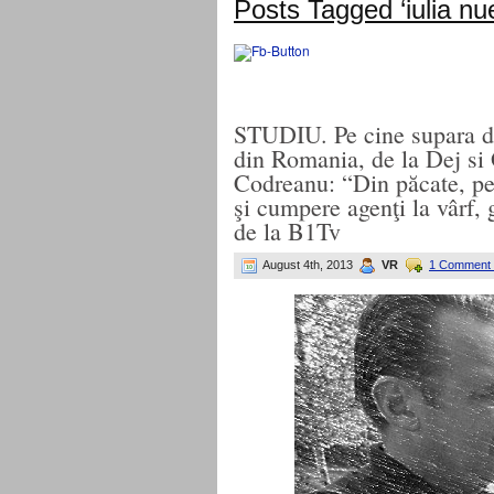
Posts Tagged ‘iulia nu
STUDIU. Pe cine supara de
din Romania, de la Dej si
Codreanu: “Din păcate, pe
şi cumpere agenţi la vârf, 
de la B1Tv
August 4th, 2013
VR
1 Comment