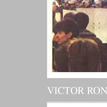
VICTOR RO
„ADEVARUL RAMANE, ORICARE AR FI SOARTA SLU