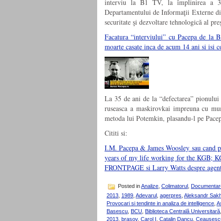
interviu la B1 TV, la împlinirea a 3
Departamentului de Informaţii Externe din 
securitate şi dezvoltare tehnologică al pr
Facatura “interviului” cu Pacepa de la
moarte casate inca de acum 14 ani si isi 
La 35 de ani de la “defectarea” pionului 
ruseasca a maskirovkai impreuna cu mum
metoda lui Potemkin, plasandu-l pe Pacep
Cititi si:
I.M. Pacepa & James Woosley sau cand pros
years of my life working for the KGB; K
FRONTPAGE si Larry Watts despre agentu
Posted in
Analize
,
Colimatorul
,
Documentar
2013
,
1989
,
Adevarul
,
agerpres
,
Aleksandr Sak
Provocari si tendinte in analiza de intelligence
,
A
Basescu
,
BCU
,
Biblioteca Centrală Universitară
2013
,
brasov
,
Carol I
,
Catalin Dancu
,
Ceausesc