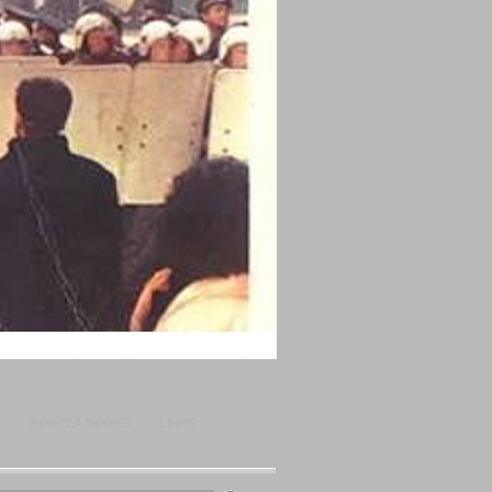
O
RONCEA BOOKS
LINKS