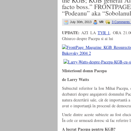
the KGB; KGB general Al
facto boss.” FRONTPAGE si
“Podeanu” aka “Sobolanu
July 30th, 2013
VR
3 Comments 
UPDATE:
AZI LA
TVR 1
, ORA 21.
Ghiurco despre Pacepa si ai lui
Misteriosul domn Pacepa
de Larry Watts
Subiectul referitor la Ion Mihai Pacepa, 
dezbateri despre angajatorii domnului Pace
natura dezertării sale, cât de importantă a
avut o importanţă în procesul de democra
Unele dintre aceste subiecte au fost eluc
În cele ce urmează doresc să fac referire la
A lucrat Pacepa pentru KGB?