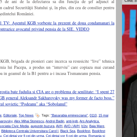
5 de ani de la defectarea sa din funcţia de şef adjunct al
CINE 
cadrul Securităţii Statului şi, în plus, din cea de consilier pentru
eşedintelui României.
 B1 TV: Agentul KGB vorbeste la prezent de doua condamanari la
contrazice avocatul privind pensia de la SIE. VIDEO
KGB, brigada de pionieri care incerca sa resusicite “live” tehnica
ia lui Pacepa, a produs un “interviu” care copiaza mai curand
a in geamul de la B1 pentru a-i incasa Tismaneanu pensia.
tia bate fudulia si CIA are o problema de senilitate: “I spent 27
GB general Aleksandr Sakharovsky was my former de facto boss.”
l sovietic “Podeanu” aka “Sobolanul”
e
,
Editoriale
,
Top News
Tags:
“Basarabia eminesciana”
,
0110
,
15 mai
harovsky
,
Alex Mihai Stonescu
,
Andrei Badin
,
anti-kgb
,
Ars Analytica.
sociatia Civic Media
,
augustin buzura
,
AVH
,
AVO / AVH
,
b1tv
,
Baia Mare
,
,
Biblioteca Centrala Universitara Carol I
,
Black Sea
,
Bookfest
,
Bookfest
u
,
Cei dintai vor fi cei din urma
,
Cei dintai vor fi cei din urma. Romania si