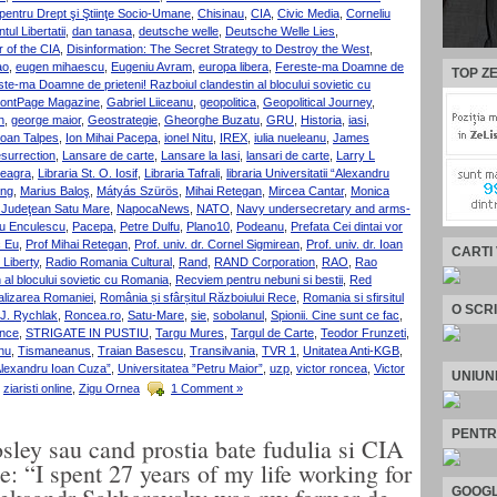
pentru Drept şi Ştiinţe Socio-Umane
,
Chisinau
,
CIA
,
Civic Media
,
Corneliu
tul Libertatii
,
dan tanasa
,
deutsche welle
,
Deutsche Welle Lies
,
r of the CIA
,
Disinformation: The Secret Strategy to Destroy the West
,
ao
,
eugen mihaescu
,
Eugeniu Avram
,
europa libera
,
Fereste-ma Doamne de
TOP ZE
te-ma Doamne de prieteni! Razboiul clandestin al blocului sovietic cu
rontPage Magazine
,
Gabriel Liiceanu
,
geopolitica
,
Geopolitical Journey
,
n
,
george maior
,
Geostrategie
,
Gheorghe Buzatu
,
GRU
,
Historia
,
iasi
,
Ioan Talpes
,
Ion Mihai Pacepa
,
ionel Nitu
,
IREX
,
iulia nueleanu
,
James
urrection
,
Lansare de carte
,
Lansare la Iasi
,
lansari de carte
,
Larry L
eagra
,
Libraria St. O. Iosif
,
Libraria Tafrali
,
libraria Universitatii “Alexandru
ung
,
Marius Baloş
,
Mátyás Szürös
,
Mihai Retegan
,
Mircea Cantar
,
Monica
 Judeţean Satu Mare
,
NapocaNews
,
NATO
,
Navy undersecretary and arms-
iu Enculescu
,
Pacepa
,
Petre Dulfu
,
Plano10
,
Podeanu
,
Prefata Cei dintai vor
c Eu
,
Prof Mihai Retegan
,
Prof. univ. dr. Cornel Sigmirean
,
Prof. univ. dr. Ioan
CARTI
 Liberty
,
Radio Romania Cultural
,
Rand
,
RAND Corporation
,
RAO
,
Rao
 al blocului sovietic cu Romania
,
Recviem pentru nebuni si bestii
,
Red
alizarea Romaniei
,
România și sfârșitul Războiului Rece
,
Romania si sfirsitul
O SCR
J. Rychlak
,
Roncea.ro
,
Satu-Mare
,
sie
,
sobolanul
,
Spionii. Cine sunt ce fac
,
ence
,
STRIGATE IN PUSTIU
,
Targu Mures
,
Targul de Carte
,
Teodor Frunzeti
,
nu
,
Tismaneanus
,
Traian Basescu
,
Transilvania
,
TVR 1
,
Unitatea Anti-KGB
,
Alexandru Ioan Cuza”
,
Universitatea ”Petru Maior”
,
uzp
,
victor roncea
,
Victor
UNIUN
,
ziaristi online
,
Zigu Ornea
1 Comment »
PENTR
ey sau cand prostia bate fudulia si CIA
e: “I spent 27 years of my life working for
GOOGL