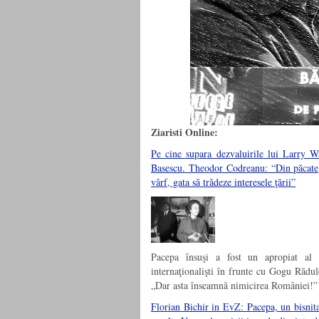
Ziaristi Online:
Pe cine supara dezvaluirile lui Larry 
Basescu. Theodor Codreanu: “Din păcate,
vârf, gata să trădeze interesele ţării”
Pacepa însuşi a fost un apropiat al E
internaţionalişti în frunte cu Gogu Răd
„Dar asta înseamnă nimicirea României!”
Florian Bichir in EvZ: Pacepa, un bisnita