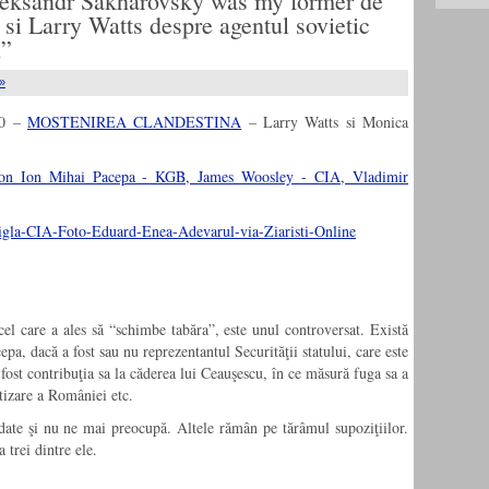
eksandr Sakharovsky was my former de
 Larry Watts despre agentul sovietic
l”
»
00 –
MOSTENIREA CLANDESTINA
– Larry Watts si Monica
cel care a ales să “schimbe tabăra”, este unul controversat. Există
pa, dacă a fost sau nu reprezentantul Securităţii statului, care este
 fost contribuţia sa la căderea lui Ceauşescu, în ce măsură fuga sa a
tizare a României etc.
idate şi nu ne mai preocupă. Altele rămân pe tărâmul supoziţiilor.
 trei dintre ele.