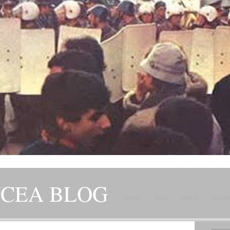
NCEA BLOG
HOME
ZIUA
VIDEO
AUDI
JITORILOR SAI" – GH. I. B.
CONTACT