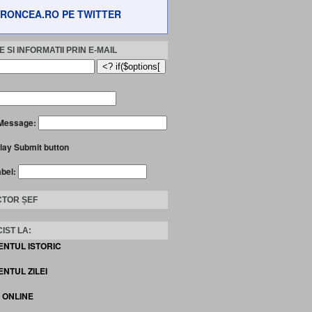
RONCEA.RO PE TWITTER
 SI INFORMATII PRIN E-MAIL
Message:
lay Submit button
abel:
TOR ȘEF
IST LA:
ENTUL ISTORIC
NTUL ZILEI
I ONLINE