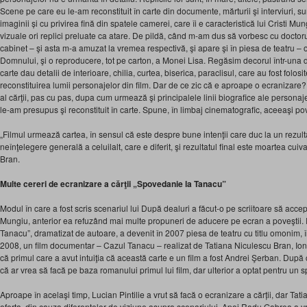
Scene pe care eu le-am reconstituit în carte din documente, mărturii şi interviuri, sun
imaginii și cu privirea fină din spatele camerei, care îi e caracteristică lui Cristi Mun
vizuale ori replici preluate ca atare. De pildă, când m-am dus să vorbesc cu doctorul
cabinet – şi asta m-a amuzat la vremea respectivă, şi apare şi în piesa de teatru –
Domnului, şi o reproducere, tot pe carton, a Monei Lisa. Regăsim decorul într-una d
carte dau detalii de interioare, chilia, curtea, biserica, paraclisul, care au fost folos
reconstituirea lumii personajelor din film. Dar de ce zic că e aproape o ecranizare?
al cărţii, pas cu pas, dupa cum urmează şi principalele linii biografice ale person
le-am presupus şi reconstituit în carte. Spune, în limbaj cinematografic, aceeaşi p
„Filmul urmează cartea, în sensul că este despre bune intenţii care duc la un rezult
neînţelegere generală a celuilalt, care e diferit, şi rezultatul final este moartea cu
Bran.
Multe cereri de ecranizare a cărţii „Spovedanie la Tanacu”
Modul în care a fost scris scenariul lui După dealuri a făcut-o pe scriitoare să acce
Mungiu, anterior ea refuzând mai multe propuneri de aducere pe ecran a poveştii
Tanacu”, dramatizat de autoare, a devenit în 2007 piesa de teatru cu titlu omonim, în
2008, un film documentar – Cazul Tanacu – realizat de Tatiana Niculescu Bran, Ion
că primul care a avut intuiţia că această carte e un film a fost Andrei Şerban. După ce
că ar vrea să facă pe baza romanului primul lui film, dar ulterior a optat pentru un s
Aproape în acelaşi timp, Lucian Pintilie a vrut să facă o ecranizare a cărții, dar Ta
oferta, din cauza diferențelor de viziune asupra scenariului. Apoi Radu Gabrea a vr