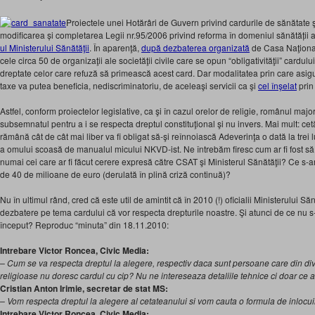
Proiectele unei Hotărâri de Guvern privind cardurile de sănătate 
modificarea și completarea Legii nr.95/2006 privind reforma în domeniul sănătății au
ul Ministerului Sănătăţii
. În aparenţă,
după dezbaterea organizată
de Casa Naţional
cele circa 50 de organizaţii ale societăţii civile care se opun “obligativităţii” cardul
dreptate celor care refuză să primească acest card. Dar modalitatea prin care asigur
taxe va putea beneficia, nediscriminatoriu, de aceleaşi servicii ca şi
cel înşelat
prin
Astfel, conform proiectelor legislative, ca şi în cazul orelor de religie, românul majo
subsemnatul pentru a i se respecta dreptul constituţional şi nu invers. Mai mult: c
rămână cât de cât mai liber va fi obligat să-şi reînnoiască Adeverinţa o dată la trei 
a omului scoasă de manualul micului NKVD-ist. Ne întrebăm firesc cum ar fi fost să f
numai cei care ar fi făcut cerere expresă către CSAT şi Ministerul Sănătăţii? Ce s-ar
de 40 de milioane de euro (derulată în plină criză continuă)?
Nu în ultimul rând, cred că este util de amintit că în 2010 (!) oficialii Ministerului Să
dezbatere pe tema cardului că vor respecta drepturile noastre. Şi atunci de ce nu s
început? Reproduc “minuta” din 18.11.2010:
Intrebare Victor Roncea, Civic Media:
– Cum se va respecta dreptul la alegere, respectiv daca sunt persoane care din div
religioase nu doresc cardul cu cip? Nu ne intereseaza detaliile tehnice ci doar ce al
Cristian Anton Irimie, secretar de stat MS:
– Vom respecta dreptul la alegere al cetateanului si vom cauta o formula de inlocuir
Intrebare Victor Roncea, Civic Media: