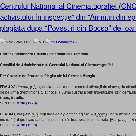
Centrului National al Cinematografiei (CN
activistului în inspecţie” din “Amintiri din 
plagiata dupa “Povestiri din Bocsa” de Io
May 22nd, 2012
VR
19 Comments »
Catre: Conducerea Uniunii Cineastilor din Romania
Consiliul de Administratie al Centrului National al Cinematografiei
Re: Cazurile de Frauda si Plagiat ale lui Cristian Mungiu
FRÁUDĂ,
fraude,
s. f.
Înșelăciune, act de rea-credință săvârșit de cineva, de obicei 
de pe urma drepturilor altuia; hoție. ♦ Sumă sustrasă prin înșelăciune, prin defrauda
fraus, fraudis.
Sursa:
DEX ’98 (1998)
PLAGIÁT,
plagiate,
s. n.
Acțiunea de
a plagia;
plagiere. ♦ (
Concr.
) Operă literară, art
însușită (integral sau parțial) și prezentată drept creație personală. [
Pr.
:
-gi-at
] – Di
Sursa:
DEX ’98 (1998)
In anul 2007, filmul “4 luni, 3 saptamani si 2 zile” scris si regizat de Cristian Mungi