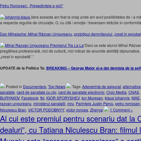
Petru Romoşan: „Preşedintele e gol!”
„Vara aceasta am fost la oraş unde am avut posilibitatea de / a mă
a respecta regulile de circulaţie. O, cu cîtă / emoţie / traversam străzile în conformit
Dan Mihalache: Mihai Răzvan Ungureanu, prototipul demnitarului „creat în eprube
“Deci ce este atunci Mihai Răzv
pregătirea profesională, nici de cultură, nici măcar de anumite abilități diplomatice.
„creat în eprubetă”.”
UPDATE de la Politica Ta:
BREAKING – George Maior si-a dat demisia de la sef
Posted in
Documentare
,
Top News
Tags:
Adeverinta de asigurat
,
alternativa
sanatate
,
card de sanatate cu cip
,
card de sanatate electronic
,
Civic Media
,
CNAS
,
BURYAKOV
,
Facebook
,
fbi
,
IGOR SPORYSHEV
,
Ion Muresan
,
klaus iohannis
,
MAE
razvan ungureanu
,
ministerul sanatatii
,
mru
,
Parintele Justin Parvu
,
petru romosan
Niculescu Bran
,
VICTOR PODOBNYY
,
victor roncea
,
Zhenya
1 Comment »
Al cui este premiul pentru scenariu dat l
dealuri”, cu Tatiana Niculescu Bran: filmul l
Mungiu este “aproape o ecranizare” a cart