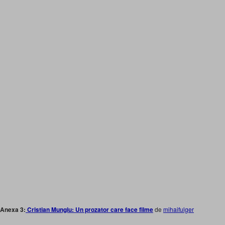
Anexa 3:
Cristian Mungiu: Un prozator care face filme
de
mihaifulger