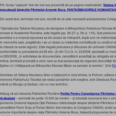
PS: Sursa “capturei” foto de mai sus provenită de pe pagina nestimabilei:
Tatiana N
maculează biografia Părintelui Arsenie Boca. FANTASMAGORIILE HUMANITAS
Din acest text, semnalat mai sus, rezultă de ce este necesară autosesizarea Colegi
“
Operațiunea Tatianei Niculescu de denigrare a Mitropolitului Ardealului Nicolae
onoare al Academiei Române, este ilegală (pp. 26-27; p. 56; p. 116). Sub presiunea 
sovietice s-a încercat epurarea sa din postul de mitropolit, după cum ne mărturise
în memoriile sale, pregătindu-i-se un dosar cu materiale contrafăcute cu conținut 
le citează ca surse sigure!). Este ilegală preluarea și difuzarea din arhivele CNSAS 
conformitate cu prevederile art.28 alin. (3) din O.U.G. nr. 24/2008, aprobată cu modi
nr.293/2008, „în activitatea de documentare, cercetătorii acreditați au obligația să 
intima, familială și privată a celor care au fost persecutați de organele Securității 
Șafran ni-l înfățișează pe Mitropolitul Nicolae Bălan ca salvator al evreilor.
” (Drd
Fl
Amintesc că Tatiana Niculescu Bran a batjocorit în mod similar, la Polirom, editur
memoria Patriarhului Teoctist (de restul porcăriilor anti-creștine, anti-Ortodoxia R
mână cu Mungiu și Șerban, nici nu mai amintim).
Adaug că am transmis Patriarhiei Române
Petiția Pentru Canonizarea Părintelui
Ardealului
– semnată de peste 15.000 de români – și totodată recomand aici o emi
pomenire Doamnă Aspazia Oțel Petrescu mărturisește despre sfințenia Părintelui A
cercetătorii Florin Duțu și Florian Bichir, fost membru al Colegiului CNSAS, ambii au
volume importante despre viața Părintelui Arsenie Boca, tratează propunerea de 