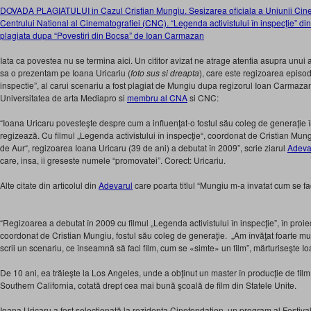
DOVADA PLAGIATULUI in Cazul Cristian Mungiu. Sesizarea oficiala a Uniunii Cine
Centrului National al Cinematografiei (CNC). “Legenda activistului în inspecţie” din
plagiata dupa “Povestiri din Bocsa” de Ioan Carmazan
Iata ca povestea nu se termina aici. Un cititor avizat ne atrage atentia asupra unui a
sa o prezentam pe Ioana Uricariu (
foto sus si dreapta
), care este regizoarea episod
inspectie”, al carui scenariu a fost plagiat de Mungiu dupa regizorul Ioan Carmazan,
Universitatea de arta Mediapro si
membru al CNA
si CNC:
“Ioana Uricaru povesteşte despre cum a influenţat-o fostul său coleg de generaţie î
regizează. Cu filmul „Legenda activistului în inspecţie“, coordonat de Cristian Mung
de Aur“, regizoarea Ioana Uricaru (39 de ani) a debutat în 2009”, scrie ziarul
Adeva
care, insa, ii greseste numele “promovatei”. Corect: Uricariu.
Alte citate din articolul din
Adevarul
care poarta titlul “Mungiu m-a invatat cum se fac
“Regizoarea a debutat în 2009 cu filmul „Legenda activistului în inspecţie”, în proie
coordonat de Cristian Mungiu, fostul său coleg de generaţie. „Am învăţat foarte mu
scrii un scenariu, ce înseamnă să faci film, cum se «simte» un film”, mărturiseşte Io
De 10 ani, ea trăieşte la Los Angeles, unde a obţinut un master în producţie de film,
Southern California, cotată drept cea mai bună şcoală de film din Statele Unite.
Ioana Uricaru a fost selecţionată la rezidenţa Cinefondation, un program al Festival