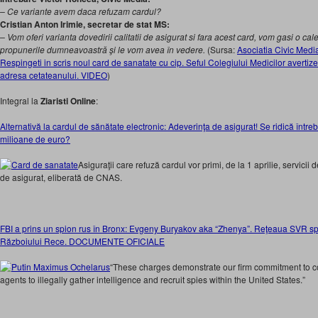
– Ce variante avem daca refuzam cardul?
Cristian Anton Irimie, secretar de stat MS:
– Vom oferi varianta dovedirii calitatii de asigurat si fara acest card, vom gasi o c
propunerile dumneavoastră şi le vom avea în vedere.
(Sursa:
Asociatia Civic Media
Respingeti in scris noul card de sanatate cu cip. Seful Colegiului Medicilor avertiz
adresa cetateanului. VIDEO
)
Integral la
Ziaristi Online
:
Alternativă la cardul de sănătate electronic: Adeverinţa de asigurat! Se ridică între
milioane de euro?
Asiguraţii care refuză cardul vor primi, de la 1 aprilie, servici
de asigurat, eliberată de CNAS.
FBI a prins un spion rus în Bronx: Evgeny Buryakov aka “Zhenya”. Reţeaua SVR spa
Războiului Rece. DOCUMENTE OFICIALE
“These charges demonstrate our firm commitment to c
agents to illegally gather intelligence and recruit spies within the United States.”