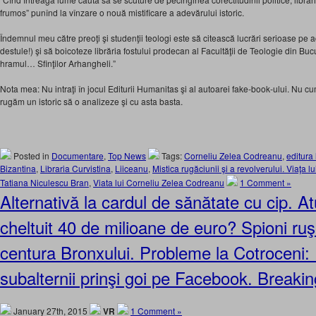
frumos” punînd la vînzare o nouă mistificare a adevărului istoric.
Îndemnul meu către preoţi şi studenţii teologi este să citească lucrări serioase pe 
destule!) şi să boicoteze librăria fostului prodecan al Facultăţii de Teologie din Bucu
hramul… Sfinţilor Arhangheli.”
Nota mea: Nu intraţi în jocul Editurii Humanitas şi al autoarei fake-book-ului. Nu cu
rugăm un istoric să o analizeze şi cu asta basta.
Posted in
Documentare
,
Top News
Tags:
Corneliu Zelea Codreanu
,
editura
Bizantina
,
Libraria Curvistina
,
Liiceanu
,
Mistica rugăciunii şi a revolverului. Viaţa
Tatiana Niculescu Bran
,
Viata lui Corneliu Zelea Codreanu
1 Comment »
Alternativă la cardul de sănătate cu cip. A
cheltuit 40 de milioane de euro? Spioni ruşi
centura Bronxului. Probleme la Cotroceni: 
subalternii prinşi goi pe Facebook. Breaki
January 27th, 2015
VR
1 Comment »