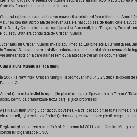
Corneliu Porumboiu a cochetat cu ideea.
Singurul regizor cu care scriitoarea spune că a colaborat foarte bine este Andrei Ş
viziunea cea mai apropiată de adevăr. Aşa s-a născut piesa de teatru care a avut 
titlul Deadly Confession, a fost apoi jucată la Bucureşti, Iaşi, Timişoara, Paris şi Lo
Niculescu Bran era contactată de Cristian Mungiu.
„Scenariul lui Cristian Mungiu mi-a plăcut imediat. Era bine scris, cu mult talent, u
la Tanacu’. Descurajasem tentative anterioare cu sentimentul că nu aveau nicio le
versiunea faptelor la care ajunsesem după aproape trei ani de documentare”.
Cum a ajuns Mungiu sa faca filmul:
În 2007, la New York, Cristian Mungiu îşi promova filmul „4,3,2″, după succesul de
Palme d’Or.
Andrei Şerban l-a invitat la repetiţiile piesei de teatru ‘Spovedanie la Tanacu’. Tati
acolo, pentru că dramatizase textul cărţii şi juca propriul rol.
Aşa lua Cristian Mungiu contact cu povestea – altfel decât o citise toată lumea din
dintre repetiţii şi a vorbit cu Andrei Şerban despre caz, despre piesă, despre cum s-
Regizorul şi scriitoarea s-au reîntâlnit în toamna lui 2011, când Cristian Mungiu s
concursul organizat de CNC.