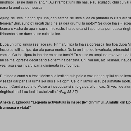
ringhispil, sa ne dam in lanturi. Au strambat unii din nas, s-au sculat cu chiu cu vai 
pana la unul sa porneasca.
Ajung, se urca in ringhispil. Ina, deh saraca, se urca si ea ca primarul io zis “Fara 
femeia? Bun, sunt toti urcati dar cine sa dea drumul la motor? Se duce Ina si-l scoa
toarna o vadra de apa-n cap si-l trezeste. Ina se urca si-i spune sa porneasca ring
tiribomba si se duce sa se culce la loc.
Dupa un timp, unuia i se face rau. Primarul tipa la Ina sa opreasca. Ina tipa dupa 
Incep cu totii sa tipe, dar ala parca murise. De la un timp, de invarteala, primarului i
vomite. Cu totii tipau la Ina dar ea ce sa faca?! Ea stiuse ca umpluse rezervorul de
nu se mai opreste decat cand s-o termina benzina. Unii varsau, altii lesinau. Ina, d
vezi, asa s-au invartit pana dimineata in tiribomba.
Dimineata cand s-a trezit Moise si a iesit de sub paie a vazut ringhispilul ca se inva
viseaza dar pana la urma s-a dus si l-a oprit. Cei din lanturi erau pe jumatate mort
scaun. Cand a sculat-o Moise a inceput sa-si smulga parul din cap. Si vezi, de atunci
ringhispilul si i-au luat si autorizatia.”
(Pag 85-87)
Anexa 2: Episodul “Legenda activistului în inspecţie” din filmul ,,Amintiri din E
frumoasă e viata!’’