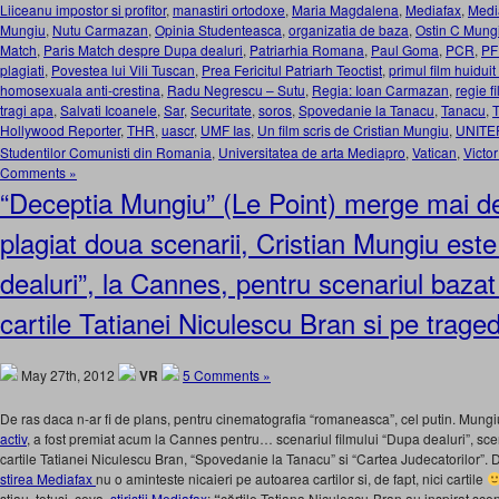
Liiceanu impostor si profitor
,
manastiri ortodoxe
,
Maria Magdalena
,
Mediafax
,
Medi
Mungiu
,
Nutu Carmazan
,
Opinia Studenteasca
,
organizatia de baza
,
Ostin C Mung
Match
,
Paris Match despre Dupa dealuri
,
Patriarhia Romana
,
Paul Goma
,
PCR
,
PF
plagiati
,
Povestea lui Vili Tuscan
,
Prea Fericitul Patriarh Teoctist
,
primul film huidui
homosexuala anti-crestina
,
Radu Negrescu – Sutu
,
Regia: Ioan Carmazan
,
regie f
tragi apa
,
Salvati Icoanele
,
Sar
,
Securitate
,
soros
,
Spovedanie la Tanacu
,
Tanacu
,
T
Hollywood Reporter
,
THR
,
uascr
,
UMF Ias
,
Un film scris de Cristian Mungiu
,
UNITE
Studentilor Comunisti din Romania
,
Universitatea de arta Mediapro
,
Vatican
,
Victo
Comments »
“Deceptia Mungiu” (Le Point) merge mai d
plagiat doua scenarii, Cristian Mungiu est
dealuri”, la Cannes, pentru scenariul bazat 
cartile Tatianei Niculescu Bran si pe trage
May 27th, 2012
VR
5 Comments »
De ras daca n-ar fi de plans, pentru cinematografia “romaneasca”, cel putin. Mung
activ
, a fost premiat acum la Cannes pentru… scenariul filmului “Dupa dealuri”, sc
cartile Tatianei Niculescu Bran, “Spovedanie la Tanacu” si “Cartea Judecatorilor”.
stirea Mediafax
nu o aminteste nicaieri pe autoarea cartilor si, de fapt, nici cartile
stiau, totusi, ceva,
stiristii Mediafax
:
cărţile Tatiana Niculescu-Bran au inspirat scena