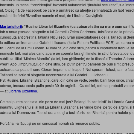
transmis un mesaj “prezidenţial” favorabil autonomiei “ţinutului secuiesc”, s-a întors
ul. O pagină de Facebook pe care o urmăresc cu atenţie semnalează un fapt repro
redăm Librăriei Bizantine numele ei real, de Librăria Curviştină:
Marturisitorii
: “Rusine Librariei Bizantine (ca autoarei stim ca n-are cum sa-i fie
Intr-o noua pseudo-biografie a lui Corneliu Zelea Codreanu, falsificata de la primele 
cunoscuta anticrestina Tatiana Niculescu Bran (speculatoarea de la Tanacu si deni
la editura antiromanului Gabriel Liiceanu (fosta Editura Politica a PCR), autoarea
titlul cartii de la Emil Cioran. Numai ca, din cate stim, pentru a imprumuta trebuie sa-t
numeste furt, mai ales cand apare pe coperta fara ghilimele, in stilul brevetat de tov
subtilizat titlul “Minima Moralia” (la fel, fara ghilimele) de la filosoful Theodor Ado
vrea? Apoi, imprumutul, din cate stim, cel putin pentru oamenii de bun simt, presupu
autoarea ca poate ii cere Cioran imprumutul inapoi? Noi speram, totusi, sa n-o fac
Tatianei sa scrie si biografia necenzurata a lui Gabriel… Liicheanu.
PS: Rusine, Librariei Bizantine, care, din cate se vede, pentru bani face orice, chiar si
adevar, brosura costa putin peste 30 de arginti… Cu doi lei, cel mai probabil valoar
— at
Libraria Bizantina
.
Ce mai putem constata, din poza de mai jos? Boiangi “bizantinisti” la Libraria Curvis
inauntru Liigheanu si ai lui! La Libraria Bizantina se vinde bine, pe 30 de argini, si
adresa lui Dumnezeu: Tolstoi era ateu şi a fost afurisit de Biserică pentru hulele şi e
Porcăria l-a făcut şi pe un cunoscut monah să remarce public:
“Cînd întreaga lume caută să se scuture de pecinginea corectitudinii politice, librăr