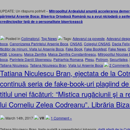
UPDATE: Un răspuns potrivit –
Mitropolitul Ardealului anunță accelerarea demer
părintelui Arsenie Boca: Biserica Ortodoxă Română nu a avut niciodată o astfel
credincioșilor față de o personalitate bisericească
Posted in
Colimatorul
,
Top News
Tags:
Adevarul ca poveste
,
Adevarul desp
boca
,
Canonizarea Parintelui Arsenie Boca
,
CNSAS
,
Colegiul CNSAS
,
Dacia Felix
făcător de minuni. Viața lui Arsenie Boca
,
Fake Book
,
Fake Bookfest
,
Fake News
,
G
KGB
,
Liiceanu
,
Maica Zamfira
,
Maica Zamfira Constantinescu
,
Mitropolitul Nicolae
boca
,
Parintele Daniil Stoenescu
,
Patriarhia Romana
,
Plesu
,
Polirom
,
Securitatea
,
Tatiana Niculescu
,
Tatiana Niculescu Bran
,
Viața lui Arsenie Boca
2 Comments
Tatiana Niculescu Bran, ejectata de la Cotr
continuă seria de fake-book-uri plagiind de
titlul unei făcături: “Mistica rugăciunii şi a 
lui Corneliu Zelea Codreanu”. Librăria Biza
March 14th, 2017
VR
1 Comment »
Tatiana Niculescu Bran, fosta guristă a preşedintelui Iohannis,
dată afară de la Cot