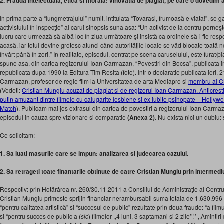
2. Frauda intelectuala, etica si morala: vinovatia de plagiat, pe care o dovedim a
In prima parte a “lungmetrajului” numit, intitulata “Tovarasi, frumoasă e viata!”, s
activistului în inspecţie” al carui sinopsis suna asa: “Un activist de la centru porneş
lucru care urmează să aibă loc în ziua următoare şi insistă ca ordinele să-i fie resp
acasă, iar totul devine grotesc atunci când autorităţile locale se văd blocate toată no
învârt până în zori.” In realitate, episodul, centrat pe scena caruselului, este furat/p
spune asa, din cartea regizorului Ioan Carmazan, “Povestiri din Bocsa”, publicata i
republicata dupa 1990 la Editura Tim Resita (foto). Intr-o declaratie publicata ieri, 
Carmazan, profesor de regie film la Universitatea de arta Mediapro si
membru al 
(Vedeti:
Cristian Mungiu acuzat de plagiat si de regizorul Ioan Carmazan. Anticrest
putin amuzant dintre filmele cu calugarite lesbiene si ex iubite psihopate – Hollyw
Match
). Publicam mai jos extrasul din cartea de povestiri a regizorului Ioan Carm
episodul in cauza spre vizionare si comparatie
(Anexa 2)
. Nu exista nici un dubiu: 
Ce solicitam:
1. Sa luati masurile care se impun: analizarea si judecarea cazului.
2. Sa retrageti toate finantarile obtinute de catre Cristian Mungiu prin intermedi
Respectiv: prin Hotărârea nr. 260/30.11.2011 a Consiliul de Administraţie al Centru
Cristian Mungiu primeste sprijin financiar nerambursabil suma totala de 1.630.996 
“pentru calitatea artistică” si “succesul de public” rezultate prin doua fraude: “a filmul
si “pentru succes de public a (
sic
) filmelor ,,4 luni, 3 saptamani si 2 zile’’.’’ ,,Amint