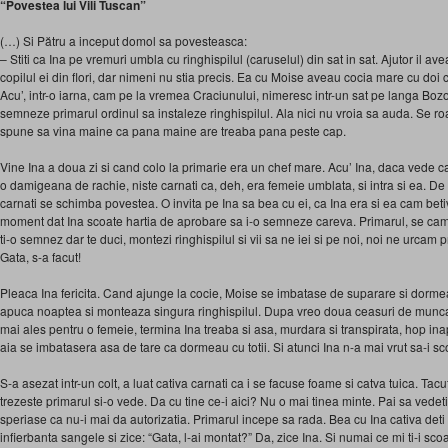
“Povestea lui Vili Tuscan”
(…) Si Pătru a inceput domol sa povesteasca:
– Stiti ca Ina pe vremuri umbla cu ringhispilul (caruselul) din sat in sat. Ajutor il ave
copilul ei din flori, dar nimeni nu stia precis. Ea cu Moise aveau cocia mare cu doi 
Acu’, intr-o iarna, cam pe la vremea Craciunului, nimeresc intr-un sat pe langa Bozo
semneze primarul ordinul sa instaleze ringhispilul. Ala nici nu vroia sa auda. Se roag
spune sa vina maine ca pana maine are treaba pana peste cap.
Vine Ina a doua zi si cand colo la primarie era un chef mare. Acu’ Ina, daca vede 
o damigeana de rachie, niste carnati ca, deh, era femeie umblata, si intra si ea. 
carnati se schimba povestea. O invita pe Ina sa bea cu ei, ca Ina era si ea cam beti
moment dat Ina scoate hartia de aprobare sa i-o semneze careva. Primarul, se cam 
ti-o semnez dar te duci, montezi ringhispilul si vii sa ne iei si pe noi, noi ne urcam pri
Gata, s-a facut!
Pleaca Ina fericita. Cand ajunge la cocie, Moise se imbatase de suparare si dorme
apuca noaptea si monteaza singura ringhispilul. Dupa vreo doua ceasuri de munca, 
mai ales pentru o femeie, termina Ina treaba si asa, murdara si transpirata, hop inap
aia se imbatasera asa de tare ca dormeau cu totii. Si atunci Ina n-a mai vrut sa-i sc
S-a asezat intr-un colt, a luat cativa carnati ca i se facuse foame si catva tuica. T
trezeste primarul si-o vede. Da cu tine ce-i aici? Nu o mai tinea minte. Pai sa vedeti
speriase ca nu-i mai da autorizatia. Primarul incepe sa rada. Bea cu Ina cativa deti s
infierbanta sangele si zice: “Gata, l-ai montat?” Da, zice Ina. Si numai ce mi ti-i scoa