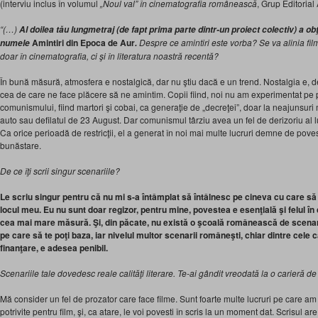
(interviu inclus în volumul
„Noul val” în cinematografia românească
, Grup Editoria
“(…)
Al doilea tău lungmetraj
(de fapt prima parte dintr-un proiect colectiv) a o
Amintiri din Epoca de Aur
Despre ce amintiri este vorba? Se va alinia film
numele
.
doar în cinematografia, ci şi în literatura noastră recentă?
În bună măsură, atmosfera e nostalgică, dar nu ştiu dacă e un trend. Nostalgia e, de
cea de care ne face plăcere să ne amintim. Copii fiind, noi nu am experimentat pe p
comunismului, fiind martori şi cobai, ca generaţie de „decreţei”, doar la neajunsuri 
auto sau defilatul de 23 August. Dar comunismul târziu avea un fel de derizoriu al lu
Ca orice perioadă de restricţii, el a generat în noi mai multe lucruri demne de pove
bunăstare.
De ce îţi scrii singur scenariile?
Le scriu singur pentru că nu mi s-a întâmplat să întâlnesc pe cineva cu care să l
locul meu. Eu nu sunt doar regizor, pentru mine, povestea e esenţială şi felul î
cea mai mare măsură. Şi, din păcate, nu există o şcoală românească de scena
pe care să te poţi baza, iar nivelul multor scenarii româneşti, chiar dintre cel
finanţare, e adesea penibil.
Scenariile tale dovedesc reale calităţi literare. Te-ai gândit vreodată la o carieră d
Mă consider un fel de prozator care face filme. Sunt foarte multe lucruri pe care am
potrivite pentru film, şi, ca atare, le voi povesti în scris la un moment dat. Scrisul 