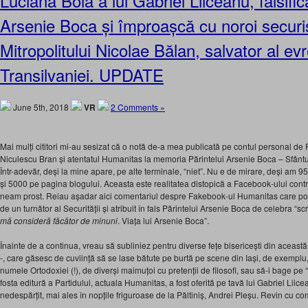
Luciana Boia a lui Gabriel Liiceanu, falsifică
Arsenie Boca și împroașcă cu noroi securi
Mitropolitului Nicolae Bălan, salvator al evr
Transilvaniei. UPDATE
June 5th, 2018
VR
2 Comments »
Mai mulți cititori mi-au sesizat că o notă de-a mea publicată pe contul personal de 
Niculescu Bran și atentatul Humanitas la memoria Părintelui Arsenie Boca – Sfântul 
Într-adevăr, deși la mine apare, pe alte terminale, “niet”. Nu e de mirare, deși am 
și 5000 pe pagina blogului. Aceasta este realitatea distopică a Facebook-ului contr
neam prost. Reiau așadar aici comentariul despre Fakebook-ul Humanitas care poart
de un turnător al Securității și atribuit în fals Părintelui Arsenie Boca de celebra “scr
mă consideră făcător de minuni
. Viața lui Arsenie Boca”.
Înainte de a continua, vreau să subliniez pentru diverse fețe bisericești din această 
-, care găsesc de cuviință să se lase bătute pe burtă pe scene din Iași, de exemplu,
numele Ortodoxiei (!), de diverși maimuțoi cu pretenții de filosofi, sau să-i bage pe “s
fosta editură a Partidului, actuala Humanitas, a fost oferită pe tavă lui Gabriel Liic
nedespărțit, mai ales în nopțile friguroase de la Păltiniș, Andrei Pleșu. Revin cu co