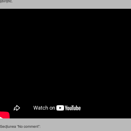
științific.
Secțiunea “No comment”: