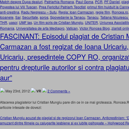
Match despre Dupa dealuri
,
Patriarhia Romana
,
Paul Goma
,
PCR
,
PF Daniel
,
plag
Povestea lui Vili Tuscan
,
Prea Fericitul Patriarh Teoctist
,
primul film huiduit la Cann
anti-crestina
,
Radu Negrescu – Sutu
,
Regia: Ioan Carmazan
,
regie film
,
Roncea.ro
Icoanele
,
Sar
,
Securitate
,
soros
,
Spovedanie la Tanacu
,
Tanacu
,
Tatiana Niculescu
THR
,
uascr
,
UMF Ias
,
Un film scris de Cristian Mungiu
,
UNITER
,
Uniunea Asociatiil
Romania
,
Universitatea de arta Mediapro
,
Vatican
,
Victor Roncea Blog
,
ziaristi onl
FASCINANT: Episodul plagiat de Cristian 
Carmazan a fost regizat de Ioana Uricariu, 
Uricariu, presedintele COPY RO, organizat
pentru drepturile autorilor si contra plagia
aur”
May 23rd, 2012
VR
2 Comments »
Afacerea plagiatelor lui Cristian Mungiu pare din ce in ce mai groteasca. Roncea
articole intesate de dovezi:
Cristian Mungiu acuzat de plagiat si de regizorul Ioan Carmazan. Anticrestinism: “D
amuzant dintre filmele cu calugarite lesbiene si ex iubite psihopate – Hollywood R