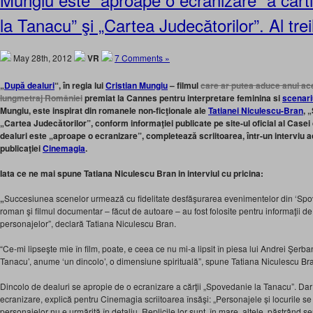
la Tanacu” şi „Cartea Judecătorilor”. Al trei
May 28th, 2012
VR
7 Comments »
„
După dealuri
“, în regia lui
Cristian Mungiu
– filmul
care ar putea aduce anul ace
lungmetraj României
premiat la Cannes pentru interpretare feminina si
scenari
Mungiu, este inspirat din romanele non-ficţionale ale
Tatianei Niculescu-Bran
, 
„Cartea Judecătorilor”, conform informaţiei publicate pe site-ul oficial al Case
dealuri este
„
aproape o ecranizare”, completează scriitoarea
, într-un interviu 
publicaţiei
Cinemagia
.
Iata ce ne mai spune Tatiana Niculescu Bran in interviul cu pricina:
„
Succesiunea scenelor urmează cu fidelitate desfăşurarea evenimentelor din ‘Spove
roman şi filmul documentar – făcut de autoare – au fost folosite pentru informaţii 
personajelor”, declară Tatiana Niculescu Bran.
“Ce-mi lipseşte mie în film, poate, e ceea ce nu mi-a lipsit în piesa lui Andrei Şerb
Tanacu’, anume ‘un dincolo’, o dimensiune spirituală”, spune Tatiana Niculescu Br
Dincolo de dealuri se apropie de o ecranizare a cărţii „Spovedanie la Tanacu”. Dar d
ecranizare, explică pentru Cinemagia scriitoarea însăşi: „Personajele și locurile se 
personajelor nu e urmărită în detaliu. Replicile lor sunt, în mare, altele, păstrând