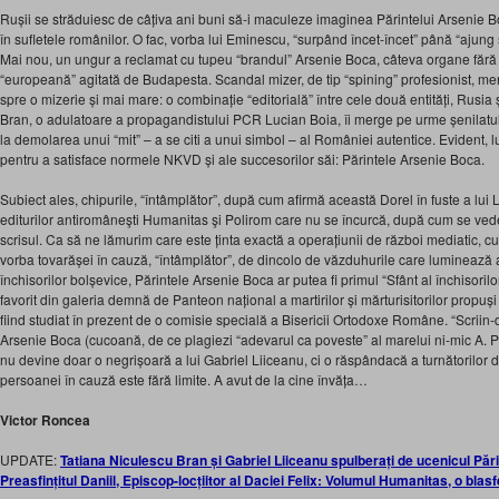
Rușii se străduiesc de câțiva ani buni să-i maculeze imaginea Părintelui Arsenie B
în sufletele românilor. O fac, vorba lui Eminescu, “surpând încet-încet” până “ajung să
Mai nou, un ungur a reclamat cu tupeu “brandul” Arsenie Boca, câteva organe fără
“europeană” agitată de Budapesta. Scandal mizer, de tip “spining” profesionist, m
spre o mizerie și m
ai mare: o combinație “editorială” între cele două entități, Rusia
Bran, o adulatoare a propagandistului PCR Lucian Boia, îi merge pe urme șenilatu
la demolarea unui “mit” – a se citi a unui simbol – al României autentice. Evident, lu
pentru a satisface normele NKVD și ale succesorilor săi: Părintele Arsenie Boca.
Subiect ales, chipurile, “întâmplător”, după cum afirmă această Dorel în fuste a lui L
editurilor antiromâneşti Humanitas şi Polirom care nu se încurcă, după cum se vede
scrisul. Ca să ne lămurim care este ținta exactă a operațiunii de război mediatic, cult
vorba tovarășei în cauză, “întâmplător”, de dincolo de văzduhurile care luminează a
închisorilor bolșevice, Părintele Arsenie Boca ar putea fi primul “Sfânt al închisorilor”
favorit din galeria demnă de Panteon național a martirilor și mărturisitorilor propu
fiind studiat în prezent de o comisie specială a Bisericii Ortodoxe Române. “Scriin-du
Arsenie Boca (cucoană, de ce plagiezi “adevarul ca poveste” al marelui ni-mic A. 
nu devine doar o negrișoară a lui Gabriel Liiceanu, ci o răspândacă a turnătorilor de
persoanei în cauză este fără limite. A avut de la cine învăța…
Victor Roncea
UPDATE:
Tatiana Niculescu Bran și Gabriel Liiceanu spulberați de ucenicul Păr
Preasfințitul Daniil, Episcop-locțiitor al Daciei Felix: Volumul Humanitas, o bla