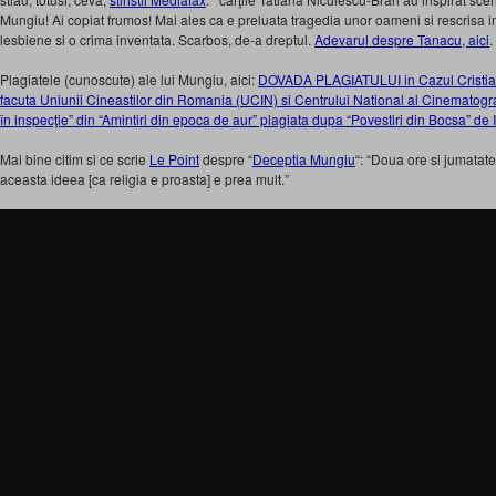
“
Mungiu! Ai copiat frumos! Mai ales ca e preluata tragedia unor oameni si rescrisa in
lesbiene si o crima inventata. Scarbos, de-a dreptul.
Adevarul despre Tanacu, aici
.
Plagiatele (cunoscute) ale lui Mungiu, aici:
DOVADA PLAGIATULUI in Cazul Cristian
facuta Uniunii Cineastilor din Romania (UCIN) si Centrului National al Cinematogra
în inspecţie” din “Amintiri din epoca de aur” plagiata dupa “Povestiri din Bocsa” 
Mai bine citim si ce scrie
Le Point
despre “
Deceptia Mungiu
“: “Doua ore si jumatat
aceasta ideea [ca religia e proasta] e prea mult.”