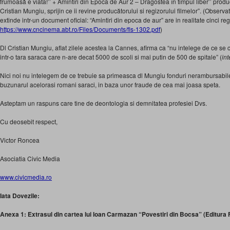
frumoasă e viata!’’ + Amintiri din Epoca de Aur 2 – Dragostea în timpul liber’’ pro
Cristian Mungiu, sprijin ce ii revine producătorului si regizorului filmelor”. (Observa
extinde intr-un document oficial: “Amintiri din epoca de aur” are in realitate cinci re
https://www.cncinema.abt.ro/Files/Documents/fls-1302.pdf
)
Dl Cristian Mungiu, aflat zilele acestea la Cannes, afirma ca “nu intelege de ce se 
intr-o tara saraca care n-are decat 5000 de scoli si mai putin de 500 de spitale” (
int
Nici noi nu intelegem de ce trebuie sa primeasca dl Mungiu fonduri nerambursabile
buzunarul acelorasi romani saraci, in baza unor fraude de cea mai joasa speta.
Asteptam un raspuns care tine de deontologia si demnitatea profesiei Dvs.
Cu deosebit respect,
Victor Roncea
Asociatia Civic Media
www.civicmedia.ro
Iata Dovezile:
Anexa 1: Extrasul din cartea lui Ioan Carmazan “Povestiri din Bocsa” (Editura F