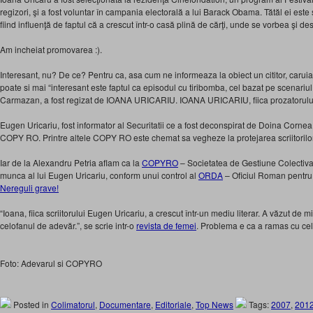
regizori, şi a fost voluntar în campania electorală a lui Barack Obama. Tătăl ei este
fiind influenţă de faptul că a crescut într-o casă plină de cărţi, unde se vorbea şi des
Am incheiat promovarea :).
Interesant, nu? De ce? Pentru ca, asa cum ne informeaza la obiect un cititor, carui
poate si mai “interesant este faptul ca episodul cu tiribomba, cel bazat pe scenariul
Carmazan, a fost regizat de IOANA URICARIU. IOANA URICARIU, fiica prozator
Eugen Uricariu, fost informator al Securitatii ce a fost deconspirat de Doina Cornea
COPY RO. Printre altele COPY RO este chemat sa vegheze la protejarea scriitorilor 
Iar de la Alexandru Petria aflam ca la
COPYRO
– Societatea de Gestiune Colectiva 
munca al lui Eugen Uricariu, conform unui control al
ORDA
– Oficiul Roman pentru 
Nereguli grave!
“Ioana, fiica scriitorului Eugen Uricariu, a crescut într-un mediu literar. A văzut de mi
celofanul de adevăr.”, se scrie intr-o
revista de femei
. Problema e ca a ramas cu ce
Foto: Adevarul si COPYRO
Posted in
Colimatorul
,
Documentare
,
Editoriale
,
Top News
Tags:
2007
,
201