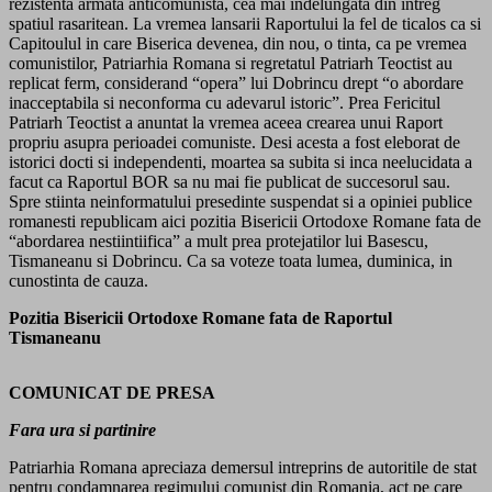
rezistenta armata anticomunista, cea mai indelungata din intreg
spatiul rasaritean. La vremea lansarii Raportului la fel de ticalos ca si
Capitoulul in care Biserica devenea, din nou, o tinta, ca pe vremea
comunistilor, Patriarhia Romana si regretatul Patriarh Teoctist au
replicat ferm, considerand “opera” lui Dobrincu drept “o abordare
inacceptabila si neconforma cu adevarul istoric”. Prea Fericitul
Patriarh Teoctist a anuntat la vremea aceea crearea unui Raport
propriu asupra perioadei comuniste. Desi acesta a fost eleborat de
istorici docti si independenti, moartea sa subita si inca neelucidata a
facut ca Raportul BOR sa nu mai fie publicat de succesorul sau.
Spre stiinta neinformatului presedinte suspendat si a opiniei publice
romanesti republicam aici pozitia Bisericii Ortodoxe Romane fata de
“abordarea nestiintiifica” a mult prea protejatilor lui Basescu,
Tismaneanu si Dobrincu. Ca sa voteze toata lumea, duminica, in
cunostinta de cauza.
Pozitia Bisericii Ortodoxe Romane fata de Raportul
Tismaneanu
COMUNICAT DE PRESA
Fara ura si partinire
Patriarhia Romana apreciaza demersul intreprins de autoritile de stat
pentru condamnarea regimului comunist din Romania, act pe care