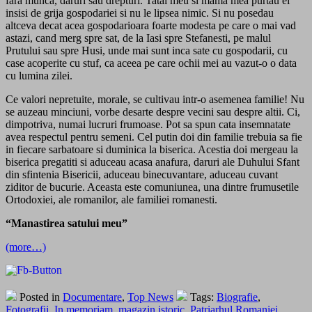
fara munca, daruri sau drepturi. Tatal meu si mama mea purtau ei
insisi de grija gospodariei si nu le lipsea nimic. Si nu posedau
altceva decat acea gospodarioara foarte modesta pe care o mai vad
astazi, cand merg spre sat, de la Iasi spre Stefanesti, pe malul
Prutului sau spre Husi, unde mai sunt inca sate cu gospodarii, cu
case acoperite cu stuf, ca aceea pe care ochii mei au vazut-o o data
cu lumina zilei.
Ce valori nepretuite, morale, se cultivau intr-o asemenea familie! Nu
se auzeau minciuni, vorbe desarte despre vecini sau despre altii. Ci,
dimpotriva, numai lucruri frumoase. Pot sa spun cata insemnatate
avea respectul pentru semeni. Cel putin doi din familie trebuia sa fie
in fiecare sarbatoare si duminica la biserica. Acestia doi mergeau la
biserica pregatiti si aduceau acasa anafura, daruri ale Duhului Sfant
din sfintenia Bisericii, aduceau binecuvantare, aduceau cuvant
ziditor de bucurie. Aceasta este comuniunea, una dintre frumusetile
Ortodoxiei, ale romanilor, ale familiei romanesti.
“Manastirea satului meu”
(more…)
Posted in
Documentare
,
Top News
Tags:
Biografie
,
Fotografii
,
In memoriam
,
magazin istoric
,
Patriarhul Romaniei
,