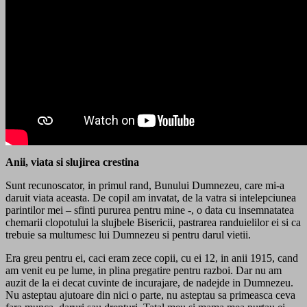
Anii, viata si slujirea crestina
Sunt recunoscator, in primul rand, Bunului Dumnezeu, care mi-a
daruit viata aceasta. De copil am invatat, de la vatra si intelepciunea
parintilor mei – sfinti pururea pentru mine -, o data cu insemnatatea
chemarii clopotului la slujbele Bisericii, pastrarea randuielilor ei si ca
trebuie sa multumesc lui Dumnezeu si pentru darul vietii.
Era greu pentru ei, caci eram zece copii, cu ei 12, in anii 1915, cand
am venit eu pe lume, in plina pregatire pentru razboi. Dar nu am
auzit de la ei decat cuvinte de incurajare, de nadejde in Dumnezeu.
Nu asteptau ajutoare din nici o parte, nu asteptau sa primeasca ceva