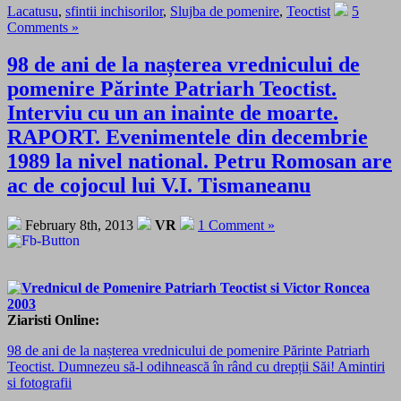
Lacatusu
,
sfintii inchisorilor
,
Slujba de pomenire
,
Teoctist
5
Comments »
98 de ani de la nașterea vrednicului de
pomenire Părinte Patriarh Teoctist.
Interviu cu un an inainte de moarte.
RAPORT. Evenimentele din decembrie
1989 la nivel national. Petru Romosan are
ac de cojocul lui V.I. Tismaneanu
February 8th, 2013
VR
1 Comment »
Ziaristi Online:
98 de ani de la nașterea vrednicului de pomenire Părinte Patriarh
Teoctist. Dumnezeu să-l odihnească în rând cu drepții Săi! Amintiri
si fotografii