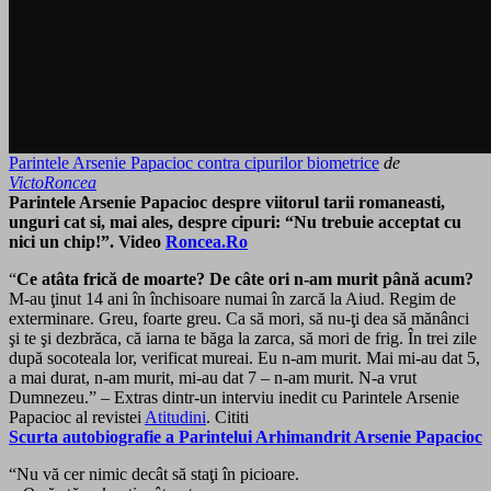
Parintele Arsenie Papacioc contra cipurilor biometrice
de
VictoRoncea
Parintele Arsenie Papacioc despre viitorul tarii romaneasti,
unguri cat si, mai ales, despre cipuri: “Nu trebuie acceptat cu
nici un chip!”. Video
Roncea.Ro
“
Ce atâta frică de moarte? De câte ori n-am murit până acum?
M-au ţinut 14 ani în închisoare numai în zarcă la Aiud. Regim de
exterminare. Greu, foarte greu. Ca să mori, să nu-ţi dea să mănânci
şi te şi dezbrăca, că iarna te băga la zarca, să mori de frig. În trei zile
după socoteala lor, verificat mureai. Eu n-am murit. Mai mi-au dat 5,
a mai durat, n-am murit, mi-au dat 7 – n-am murit. N-a vrut
Dumnezeu.” – Extras dintr-un interviu inedit cu Parintele Arsenie
Papacioc al revistei
Atitudini
. Cititi
Scurta autobiografie a Parintelui Arhimandrit Arsenie Papacioc
“Nu vă cer nimic decât să staţi în picioare.