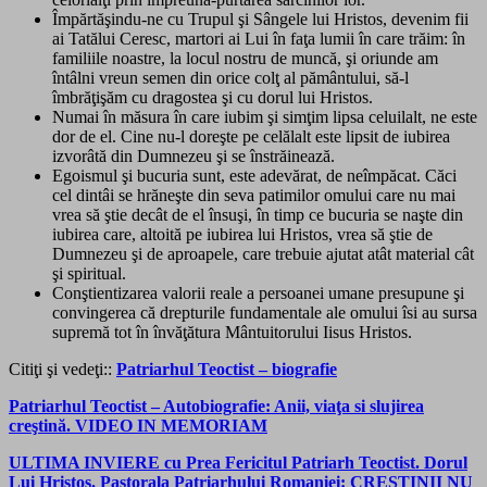
Împărtăşindu-ne cu Trupul şi Sângele lui Hristos, devenim fii
ai Tatălui Ceresc, martori ai Lui în faţa lumii în care trăim: în
familiile noastre, la locul nostru de muncă, şi oriunde am
întâlni vreun semen din orice colţ al pământului, să-l
îmbrăţişăm cu dragostea şi cu dorul lui Hristos.
Numai în măsura în care iubim şi simţim lipsa celuilalt, ne este
dor de el. Cine nu-l doreşte pe celălalt este lipsit de iubirea
izvorâtă din Dumnezeu şi se înstrăinează.
Egoismul şi bucuria sunt, este adevărat, de neîmpăcat. Căci
cel dintâi se hrăneşte din seva patimilor omului care nu mai
vrea să ştie decât de el însuşi, în timp ce bucuria se naşte din
iubirea care, altoită pe iubirea lui Hristos, vrea să ştie de
Dumnezeu şi de aproapele, care trebuie ajutat atât material cât
şi spiritual.
Conştientizarea valorii reale a persoanei umane presupune şi
convingerea că drepturile fundamentale ale omului îsi au sursa
supremă tot în învăţătura Mântuitorului Iisus Hristos.
Citiţi şi vedeţi::
Patriarhul Teoctist – biografie
Patriarhul Teoctist – Autobiografie: Anii, viaţa si slujirea
creştină. VIDEO IN MEMORIAM
ULTIMA INVIERE cu Prea Fericitul Patriarh Teoctist. Dorul
Lui Hristos. Pastorala Patriarhului Romaniei: CRESTINII NU