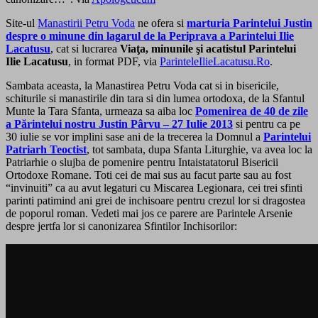
Site-ul
Manastirii Petru Voda
ne ofera si
marturia Parintelui Justin
despre o minune din lagarul de la Periprava a Parintelui Ilie
Lacatusu
, cat si lucrarea
Viaţa, minunile şi acatistul Parintelui
Ilie Lacatusu
, in format PDF, via
ParinteleIlieLacatusu.Ro
.
Sambata aceasta, la Manastirea Petru Voda cat si in bisericile,
schiturile si manastirile din tara si din lumea ortodoxa, de la Sfantul
Munte la Tara Sfanta, urmeaza sa aiba loc
Pomenirea de 40 de zile
a Părintelui nostru Justin Pârvu – 27 Iulie 2013
si pentru ca pe
30 iulie se vor implini sase ani de la trecerea la Domnul a
Parintelui
Patriarh Teoctist
, tot sambata, dupa Sfanta Liturghie, va avea loc la
Patriarhie o slujba de pomenire pentru Intaistatatorul Bisericii
Ortodoxe Romane. Toti cei de mai sus au facut parte sau au fost
“invinuiti” ca au avut legaturi cu Miscarea Legionara, cei trei sfinti
parinti patimind ani grei de inchisoare pentru crezul lor si dragostea
de poporul roman. Vedeti mai jos ce parere are Parintele Arsenie
despre jertfa lor si canonizarea Sfintilor Inchisorilor: