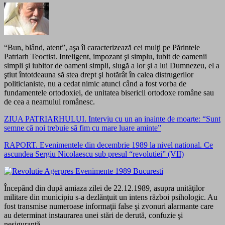
“Bun, blând, atent”, aşa îl caracterizează cei mulţi pe Părintele
Patriarh Teoctist. Inteligent, impozant şi simplu, iubit de oamenii
simpli şi iubitor de oameni simpli, slugă a lor şi a lui Dumnezeu, el a
ştiut întotdeauna să stea drept şi hotărât în calea distrugerilor
politicianiste, nu a cedat nimic atunci când a fost vorba de
fundamentele ortodoxiei, de unitatea bisericii ortodoxe române sau
de cea a neamului românesc.
ZIUA PATRIARHULUI. Interviu cu un an inainte de moarte: “Sunt
semne că noi trebuie să fim cu mare luare aminte”
RAPORT. Evenimentele din decembrie 1989 la nivel national. Ce
ascundea Sergiu Nicolaescu sub presul “revolutiei” (VII)
Începând din după amiaza zilei de 22.12.1989, asupra unităţilor
militare din municipiu s-a dezlănţuit un intens război psihologic. Au
fost transmise numeroase informaţii false şi zvonuri alarmante care
au determinat instaurarea unei stări de derută, confuzie şi
nesiguranţă.