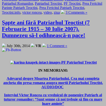
Patriarhul Romanilor
,
Patriarhul Teoctist
,
PF Teoctist
,
Prea Fericitul
Parinte Patriarh Teoctist
,
Prea Fericitul Patriarh Teoctist
,
Teoctist.info
,
victor roncea
,
video
,
ziua
3 Comments »
Şapte ani fără Patriarhul Teoctist (7
Februarie 1915 – 30 Iulie 2007).
Dumnezeu să-l odihnească-n pace!
July 30th, 2014
VR
1 Comment »
IN MEMORIAM:
Adevarul despre Moartea Patriarhului. Cea mai completa
ancheta din presa romana asupra mortii Patriarhului Teoctist.
AUDIO/DOC
Interviul Victor Roncea cu vrednicul de pomenire Patriarh al
tuturor romanilor: “Sunt semne că noi trebuie să fim cu mare
luare aminte”