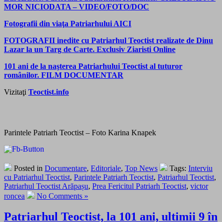
MOR NICIODATA – VIDEO/FOTO/DOC
Fotografii din viaţa Patriarhului AICI
FOTOGRAFII inedite cu Patriarhul Teoctist realizate de Dinu
Lazar la un Targ de Carte. Exclusiv Ziaristi Online
101 ani de la naşterea Patriarhului Teoctist al tuturor
românilor. FILM DOCUMENTAR
Vizitaţi
Teoctist.info
Parintele Patriarh Teoctist – Foto Karina Knapek
Posted in
Documentare
,
Editoriale
,
Top News
Tags:
Interviu
cu Patriarhul Teoctist
,
Parintele Patriarh Teoctist
,
Patriarhul Teoctist
,
Patriarhul Teoctist Arăpașu
,
Prea Fericitul Patriarh Teoctist
,
victor
roncea
No Comments »
Patriarhul Teoctist, la 101 ani, ultimii 9 în