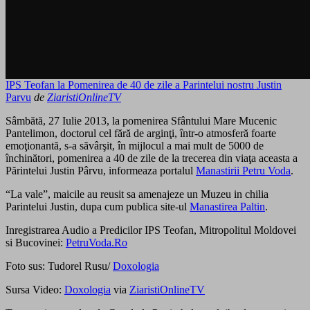
IPS Teofan la Pomenirea de 40 de zile a Parintelui nostru Justin
Parvu
de
ZiaristiOnlineTV
Sâmbătă, 27 Iulie 2013, la pomenirea Sfântului Mare Mucenic
Pantelimon, doctorul cel fără de arginţi, într-o atmosferă foarte
emoţionantă, s-a săvârşit, în mijlocul a mai mult de 5000 de
închinători, pomenirea a 40 de zile de la trecerea din viaţa aceasta a
Părintelui Justin Pârvu, informeaza portalul
Manastirii Petru Voda
.
“La vale”, maicile au reusit sa amenajeze un Muzeu in chilia
Parintelui Justin, dupa cum publica site-ul
Manastirea Paltin
.
Inregistrarea Audio a Predicilor IPS Teofan, Mitropolitul Moldovei
si Bucovinei:
PetruVoda.Ro
Foto sus: Tudorel Rusu/
Doxologia
Sursa Video:
Doxologia
via
ZiaristiOnlineTV