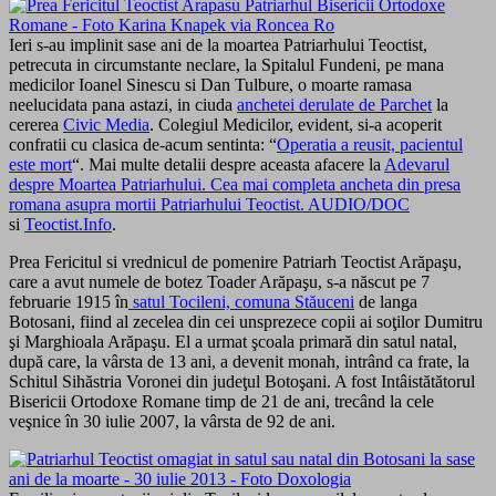
Ieri s-au implinit sase ani de la moartea Patriarhului Teoctist,
petrecuta in circumstante neclare, la Spitalul Fundeni, pe mana
medicilor Ioanel Sinescu si Dan Tulbure, o moarte ramasa
neelucidata pana astazi, in ciuda
anchetei derulate de Parchet
la
cererea
Civic Media
. Colegiul Medicilor, evident, si-a acoperit
confratii cu clasica de-acum sentinta: “
Operatia a reusit, pacientul
este mort
“. Mai multe detalii despre aceasta afacere la
Adevarul
despre Moartea Patriarhului. Cea mai completa ancheta din presa
romana asupra mortii Patriarhului Teoctist. AUDIO/DOC
si
Teoctist.Info
.
Prea Fericitul si vrednicul de pomenire Patriarh Teoctist Arăpaşu,
care a avut numele de botez Toader Arăpaşu, s-a născut pe 7
februarie 1915 în
satul Tocileni, comuna Stăuceni
de langa
Botosani, fiind al zecelea din cei unsprezece copii ai soţilor Dumitru
şi Marghioala Arăpaşu. El a urmat şcoala primară din satul natal,
după care, la vârsta de 13 ani, a devenit monah, intrând ca frate, la
Schitul Sihăstria Voronei din judeţul Botoşani. A fost Intâistătătorul
Bisericii Ortodoxe Romane timp de 21 de ani, trecând la cele
veşnice în 30 iulie 2007, la vârsta de 92 de ani.