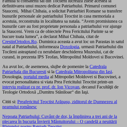
Familia si consatenii sai din Tocileni lucreaza zilele acestea la
definitivarea unui muzeu dedicat Patriarhului. Primarul comunei
Stauceni, Mihai Chihaia, a solicitat Patriarhiei Romane sa transfere
bunurile personale ale patriarhului Teoctist in casa memoriala a
acestuia, reconstruita in localitatea sa natala. “Avem promisiunea ca
bunurile care au fost proprietate personala a patriarhului vor ajunge
la Stauceni. Vrem ca de obiectele Prea Fericitului Parinte sa se
bucure toata lumea”, a declarat Mihai Chihaia, citat de
CrestinOrtodox.Ro
. Duminica aceasta a avut loc un Parastas in satul
natal al Patriarhului, informeaza
Doxologia
, urmasii Patriarhului din
Tocileni asteaptand cu nerabdare deschiderea Muzeului, cat de
curand, in prezenta IPS Teofan, Mitropolitul Moldovei si Bucovinei.
Au avut loc, de asemenea, slujbe de pomenire la
Catedrala
Patriarhala din Bucuresti
si la
Catedrala Mitropolitana din Iasi
.
Doxologia,
portalul media
al Mitropoliei Moldovei si Bucovinei, a
evocat personalitatea si viata Prea Fericitului Teoctist printr-un
interviu realizat cu pr. prof. dr. Ion Vicovan
, decanul Facultăţii de
Teologie Ortodoxă „Dumitru Stăniloae“ din Iaşi.
Cititi si:
Preafericitul Teoctist Arăpaşu, ziditorul de Dumnezeu al
neamului românesc
Nepoata Patriarhului: Cuvânt de dor, la împlinirea a trei ani de la
plecarea în bucuria Învierii Mântuitorului – O candelă a neuitării
Părintelui nostru Patriarh Teoctist