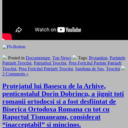
Posted in
Documentare
,
Top News
Tags:
Byzantion
,
Parintele
Patriarh Teoctist
,
Patriarhul Teoctist
,
Prea Fericitul Parinte Patriarh
Teoctist
,
Prea Fericitul Patriarh Teoctist
,
Sambata de Sus
,
Teoctist
2 Comments »
Protejatul lui Basescu de la Arhive,
penticostalul Dorin Dobrincu, a jignit toti
romanii ortodocsi si a fost desfiintat de
Biserica Ortodoxa Romana cu tot cu
Raportul Tismaneanu, considerat
“inacceptabil” si mincinos.