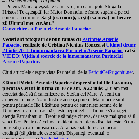
– O să stăm drepţi, cât putem.
– Putem. Marea greşeală e că nu vrei, nu că nu poţi. Strigă la
Hristos! Te aşteaptă! Iar Maica Domnului e foarte supărată pe cei
care nu-i cer nimic.
Să ştiţi să muriţi, să ştiţi să înviaţi în fiecare
zi! Ultimul meu cuvânt.”
Convorbire cu Parintele Arsenie Papacioc
Vedeti aici fotografii de bun ramas cu
Parintele Arsenie
Papacioc
realizate de Cristina Nichitus Roncea si
Ultimul drum:
21 iulie 2011. Inmormantarea Parintelui Arsenie Papacioc
cat si
VIDEO: Vijelia si soarele de la inmormantarea Parintelui
Arsenie Papacioc.
Cititi articolele despre viata Parintelui, de la
FericitiCeiPrigoniti.net
.
Sfântul Părinte Arsenie Papacioc despre sfantul Ilie Lacatusu,
plecat la Ceruri in urma cu 30 de ani, la 22 iulie:
„Eu am fost
cercetat dacă să îl canonizeze pe Ștefan cel Mare. A venit un
arhiereu la mine. N-am fost de aceeași părere. Mai repede sunt
pentru părintele Ilie Lăcătușu pentru că sunt niște semne de la
Dumnezeu: are mireasmă și este neputrezit… Trebuie să atrageţi
atenţia Patriarhatului. Trebuie să miște cineva, dar este mai greu să îl
sanctifice. Pentru că cel mai evident lucru, de nediscutat, este că nu a
putrezit și că are mireasmă… A rămas toată lumea cu această
credinţă (că părintele este sfânt). Dispuneţi, eventual, o
canonizare…”. via
Apologeticum