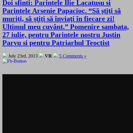
Doi sfinti: Parintele Ilie Lacatusu si
Parintele Arsenie Papacioc. “Să ştiţi să
muriţi, să ştiţi să înviaţi în fiecare zi!
Ultimul meu cuvânt.” Pomenire sambata,
27 iulie, pentru Parintele nostru Justin
Parvu si pentru Patriarhul Teoctist
July 23rd, 2013
VR
5 Comments »