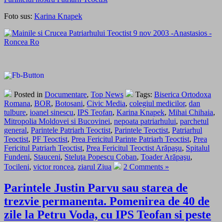
Foto sus:
Karina Knapek
Posted in
Documentare
,
Top News
Tags:
Biserica Ortodoxa
Romana
,
BOR
,
Botosani
,
Civic Media
,
colegiul medicilor
,
dan
tulbure
,
ioanel sinescu
,
IPS Teofan
,
Karina Knapek
,
Mihai Chihaia
,
Mitropolia Moldovei si Bucovinei
,
nepoata patriarhului
,
parchetul
general
,
Parintele Patriarh Teoctist
,
Parintele Teoctist
,
Patriarhul
Teoctist
,
PF Teoctist
,
Prea Fericitul Parinte Patriarh Teoctist
,
Prea
Fericitul Patriarh Teoctist
,
Prea Fericitul Teoctist Arăpaşu
,
Spitalul
Fundeni
,
Stauceni
,
Steluţa Popescu Coban
,
Toader Arăpaşu
,
Tocileni
,
victor roncea
,
ziarul Ziua
2 Comments »
Parintele Justin Parvu sau starea de
trezvie permanenta. Pomenirea de 40 de
zile la Petru Voda, cu IPS Teofan si peste