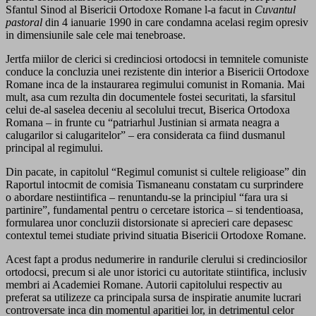
Sfantul Sinod al Bisericii Ortodoxe Romane l-a facut in
Cuvantul
pastoral
din 4 ianuarie 1990 in care condamna acelasi regim opresiv
in dimensiunile sale cele mai tenebroase.
Jertfa miilor de clerici si credinciosi ortodocsi in temnitele comuniste
conduce la concluzia unei rezistente din interior a Bisericii Ortodoxe
Romane inca de la instaurarea regimului comunist in Romania. Mai
mult, asa cum rezulta din documentele fostei securitati, la sfarsitul
celui de-al saselea deceniu al secolului trecut, Biserica Ortodoxa
Romana – in frunte cu “patriarhul Justinian si armata neagra a
calugarilor si calugaritelor” – era considerata ca fiind dusmanul
principal al regimului.
Din pacate, in capitolul “Regimul comunist si cultele religioase” din
Raportul intocmit de comisia Tismaneanu constatam cu surprindere
o abordare nestiintifica – renuntandu-se la principiul “fara ura si
partinire”, fundamental pentru o cercetare istorica – si tendentioasa,
formularea unor concluzii distorsionate si aprecieri care depasesc
contextul temei studiate privind situatia Bisericii Ortodoxe Romane.
Acest fapt a produs nedumerire in randurile clerului si credinciosilor
ortodocsi, precum si ale unor istorici cu autoritate stiintifica, inclusiv
membri ai Academiei Romane. Autorii capitolului respectiv au
preferat sa utilizeze ca principala sursa de inspiratie anumite lucrari
controversate inca din momentul aparitiei lor, in detrimentul celor