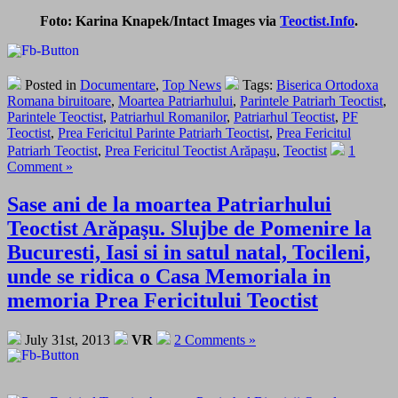
Foto: Karina Knapek/Intact Images via
Teoctist.Info
.
Posted in
Documentare
,
Top News
Tags:
Biserica Ortodoxa
Romana biruitoare
,
Moartea Patriarhului
,
Parintele Patriarh Teoctist
,
Parintele Teoctist
,
Patriarhul Romanilor
,
Patriarhul Teoctist
,
PF
Teoctist
,
Prea Fericitul Parinte Patriarh Teoctist
,
Prea Fericitul
Patriarh Teoctist
,
Prea Fericitul Teoctist Arăpaşu
,
Teoctist
1
Comment »
Sase ani de la moartea Patriarhului
Teoctist Arăpaşu. Slujbe de Pomenire la
Bucuresti, Iasi si in satul natal, Tocileni,
unde se ridica o Casa Memoriala in
memoria Prea Fericitului Teoctist
July 31st, 2013
VR
2 Comments »