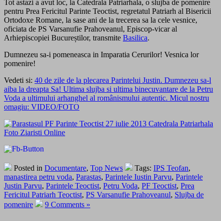
Tot astazi a avut loc, la Catedrala Patriarhala, o slujba de pomenire
pentru Prea Fericitul Parinte Teoctist, regretatul Patriarh al Bisericii
Ortodoxe Romane, la sase ani de la trecerea sa la cele vesnice,
oficiata de PS Varsanufie Prahoveanul, Episcop-vicar al
Arhiepiscopiei Bucureștilor, transmite
Basilica
.
Dumnezeu sa-i pomeneasca in Imparatia Cerurilor! Vesnica lor
pomenire!
Vedeti si:
40 de zile de la plecarea Parintelui Justin. Dumnezeu sa-l
aiba la dreapta Sa! Ultima slujba si ultima binecuvantare de la Petru
Voda a ultimului arhanghel al românismului autentic. Micul nostru
omagiu: VIDEO/FOTO
Posted in
Documentare
,
Top News
Tags:
IPS Teofan
,
manastirea petru voda
,
Parastas
,
Parintele Iustin Parvu
,
Parintele
Justin Parvu
,
Parintele Teoctist
,
Petru Voda
,
PF Teoctist
,
Prea
Fericitul Patriarh Teoctist
,
PS Varsanufie Prahoveanul
,
Slujba de
pomenire
9 Comments »