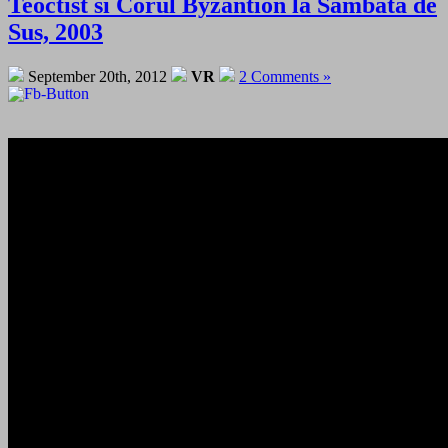
Teoctist si Corul Byzantion la Sambata de
Sus, 2003
September 20th, 2012
VR
2 Comments »