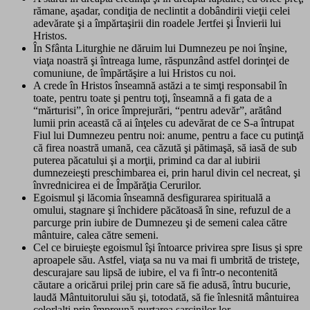
rămane, aşadar, condiţia de neclintit a dobândirii vieţii celei
adevărate şi a împărtaşirii din roadele Jertfei şi Învierii lui
Hristos.
În Sfânta Liturghie ne dăruim lui Dumnezeu pe noi înşine,
viaţa noastră şi întreaga lume, răspunzând astfel dorinţei de
comuniune, de împărtăşire a lui Hristos cu noi.
A crede în Hristos înseamnă astăzi a te simţi responsabil în
toate, pentru toate şi pentru toţi, înseamnă a fi gata de a
“mărturisi”, în orice împrejurări, “pentru adevăr”, arătând
lumii prin această că ai înţeles cu adevărat de ce S-a întrupat
Fiul lui Dumnezeu pentru noi: anume, pentru a face cu putinţă
că firea noastră umană, cea căzută şi pătimaşă, să iasă de sub
puterea păcatului şi a morţii, primind ca dar al iubirii
dumnezeieşti preschimbarea ei, prin harul divin cel necreat, şi
învrednicirea ei de Împărăţia Cerurilor.
Egoismul şi lăcomia înseamnă desfigurarea spirituală a
omului, stagnare şi închidere păcătoasă în sine, refuzul de a
parcurge prin iubire de Dumnezeu şi de semeni calea către
mântuire, calea către semeni.
Cel ce biruieşte egoismul îşi întoarce privirea spre Iisus şi spre
aproapele său. Astfel, viaţa sa nu va mai fi umbrită de tristeţe,
descurajare sau lipsă de iubire, el va fi într-o necontenită
căutare a oricărui prilej prin care să fie adusă, întru bucurie,
laudă Mântuitorului său şi, totodată, să fie înlesnită mântuirea
celorlalţi prin împreună-purtarea sarcinilor lor.