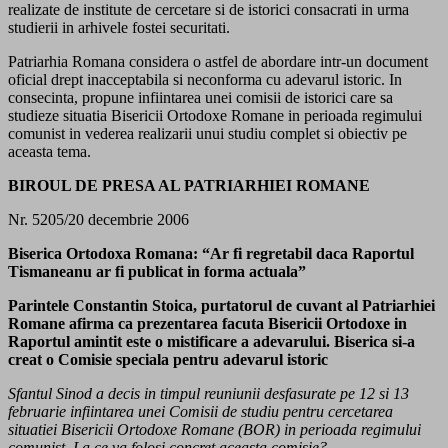
realizate de institute de cercetare si de istorici consacrati in urma
studierii in arhivele fostei securitati.
Patriarhia Romana considera o astfel de abordare intr-un document
oficial drept inacceptabila si neconforma cu adevarul istoric. In
consecinta, propune infiintarea unei comisii de istorici care sa
studieze situatia Bisericii Ortodoxe Romane in perioada regimului
comunist in vederea realizarii unui studiu complet si obiectiv pe
aceasta tema.
BIROUL DE PRESA AL PATRIARHIEI ROMANE
Nr. 5205/20 decembrie 2006
Biserica Ortodoxa Romana: “Ar fi regretabil daca Raportul
Tismaneanu ar fi publicat in forma actuala”
Parintele Constantin Stoica, purtatorul de cuvant al Patriarhiei
Romane afirma ca prezentarea facuta Bisericii Ortodoxe in
Raportul amintit este o mistificare a adevarului.
Biserica si-a
creat o Comisie speciala pentru adevarul istoric
Sfantul Sinod a decis in timpul reuniunii desfasurate pe 12 si 13
februarie infiintarea unei Comisii de studiu pentru cercetarea
situatiei Bisericii Ortodoxe Romane (BOR) in perioada regimului
comunist. La ce va folosi concret aceasta comisie?