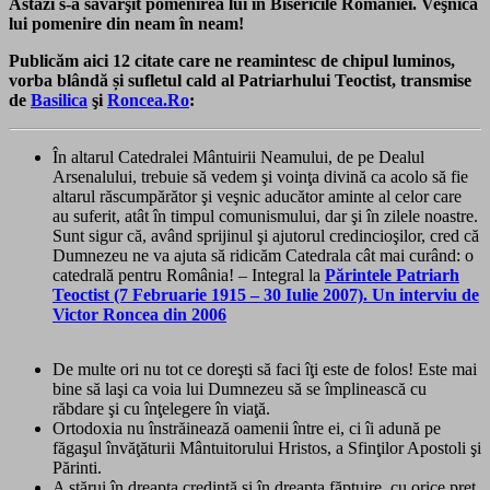
Astăzi s-a săvârşit pomenirea lui în Bisericile României. Veşnica
lui pomenire din neam în neam!
Publicăm aici 12 citate care ne reamintesc de chipul luminos,
vorba blândă și sufletul cald al Patriarhului Teoctist, transmise
de
Basilica
şi
Roncea.Ro
:
În altarul Catedralei Mântuirii Neamului, de pe Dealul
Arsenalului, trebuie să vedem şi voinţa divină ca acolo să fie
altarul răscumpărător şi veşnic aducător aminte al celor care
au suferit, atât în timpul comunismului, dar şi în zilele noastre.
Sunt sigur că, având sprijinul şi ajutorul credincioşilor, cred că
Dumnezeu ne va ajuta să ridicăm Catedrala cât mai curând: o
catedrală pentru România! – Integral la
Părintele Patriarh
Teoctist (7 Februarie 1915 – 30 Iulie 2007). Un interviu de
Victor Roncea din 2006
De multe ori nu tot ce doreşti să faci îţi este de folos! Este mai
bine să laşi ca voia lui Dumnezeu să se împlinească cu
răbdare şi cu înţelegere în viaţă.
Ortodoxia nu înstrăinează oamenii între ei, ci îi adună pe
făgaşul învăţăturii Mântuitorului Hristos, a Sfinţilor Apostoli şi
Părinti.
A stărui în dreapta credinţă şi în dreapta făptuire, cu orice preţ,