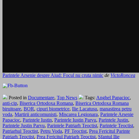
Parintele Arsenie despre Aiud: Focul nu cruta nimic
de
VictoRoncea
Posted in
Documentare
,
Top News
Tags:
Anghel Papacioc
,
anti-cip
,
Biserica Ortodoxa Romana
,
Biserica Ortodoxa Romana
biruitoare
,
BOR
,
cipuri biometrice
,
Ilie Lacatusu
,
manastirea petru
voda
,
Martirii anticomunisti
,
Miscarea Legionara
,
Parintele Arsenie
Papacioc
,
Parintele Iustin
,
Parintele Iustin Parvu
,
Parintele Justin
,
Parintele Justin Parvu
,
Parintele Patriarh Teoctist
,
Parintele Teoctist
,
Patriarhul Teoctist
,
Petru Voda
,
PF Teoctist
,
Prea Fericitul Parinte
Patriarh Teoctist
,
Prea Fericitul Patriarh Teoctist
,
Sfantul Ilie