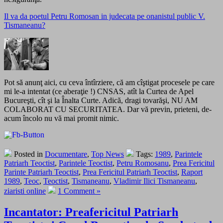
Il va da poetul Petru Romosan in judecata pe onanistul public V.
Tismaneanu?
Pot să anunţ aici, cu ceva întîrziere, că am cîştigat procesele pe care
mi le-a intentat (ce aberaţie !) CNSAS, atît la Curtea de Apel
Bucureşti, cît şi la Înalta Curte. Adică, dragi tovarăşi, NU AM
COLABORAT CU SECURITATEA. Dar vă previn, prieteni, de-
acum încolo nu vă mai promit nimic.
Posted in
Documentare
,
Top News
Tags:
1989
,
Parintele
Patriarh Teoctist
,
Parintele Teoctist
,
Petru Romosanu
,
Prea Fericitul
Parinte Patriarh Teoctist
,
Prea Fericitul Patriarh Teoctist
,
Raport
1989
,
Teoc
,
Teoctist
,
Tismaneanu
,
Vladimir Ilici Tismaneanu
,
ziaristi online
1 Comment »
Incantator: Preafericitul Patriarh