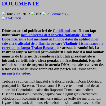
DOCUMENTE
July 26th, 2012
VR
2 Comments »
Dintr-un articol publicat ieri de
Cotidianul
am aflat un fapt
tulburator:
fostul director al Arhivelor Nationale, Dorin
Dobrincu, nu a fost mentinut in functie datorita aptitudinilor
sale ci a traficului de influenta pe care Vladimir Tismaneanu l-a
exercitat pe langa Traian Basescu
iar acesta, la randul lui, l-a
rasfrant asupra fostului prim-ministru Emil Boc si a mai multor
ministri de Interne, depasindu-si atributiile prezidentiale si
intrand, cu totii, intr-o sfera penala, a infractionalului. Faptele
trebuie sa intre de urgenta in atentia DNA, mai ales ca avem de-
a face cu o marturisire completa din partea lui Tismanenau,
inregistrata video
.
Trebuie sa stiti ca mult laudatul si traficatul sectant Dorin Dobrincu,
protejatul lui Basescu, Tismaneanu si Boc, este nimeni altul decat
autorului Capitolului ticalos din Raportul Tismaneanu dedicat
Bisericii Ortodoxe Romane, capitol care a jignit grav credinciosii
ortodocsi din Romania si memoria miilor de jertfe ale martirilor din
lagare si inchisori, din transeele razboiului sfant antibolsevic si din