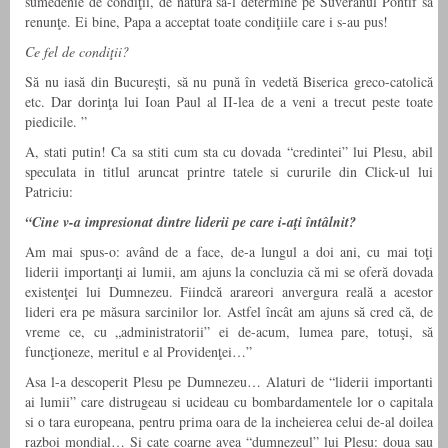
sumedenie de condiţii, de natură să-l determine pe Suveranul Pontif să
renunţe. Ei bine, Papa a acceptat toate condiţiile care i s-au pus!
Ce fel de condiţii?
Să nu iasă din Bucureşti, să nu pună în vedetă Biserica greco-catolică
etc. Dar dorinţa lui Ioan Paul al II-lea de a veni a trecut peste toate
piedicile. ”
A, stati putin! Ca sa stiti cum sta cu dovada “credintei” lui Plesu, abil
speculata in titlul aruncat printre tatele si cururile din Click-ul lui
Patriciu:
“Cine v-a impresionat dintre liderii pe care i-aţi întâlnit?
Am mai spus-o: având de a face, de-a lungul a doi ani, cu mai toţi
liderii importanţi ai lumii, am ajuns la concluzia că mi se oferă dovada
existenţei lui Dumnezeu. Fiindcă arareori anvergura reală a acestor
lideri era pe măsura sarcinilor lor. Astfel încât am ajuns să cred că, de
vreme ce, cu „administratorii” ei de-acum, lumea pare, totuşi, să
funcţioneze, meritul e al Providenţei…”
Asa l-a descoperit Plesu pe Dumnezeu… Alaturi de “liderii importanti
ai lumii” care distrugeau si ucideau cu bombardamentele lor o capitala
si o tara europeana, pentru prima oara de la incheierea celui de-al doilea
razboi mondial… Si cate coarne avea “dumnezeul” lui Plesu: doua sau