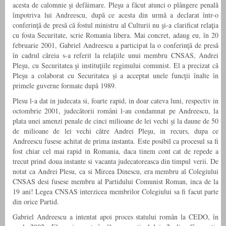
acesta de calomnie şi defăimare. Pleşu a făcut atunci o plângere penală
împotriva lui Andreescu, după ce acesta din urmă a declarat într-o
conferinţă de presă că fostul ministru al Culturii nu şi-a clarificat relaţia
cu fosta Securitate, scrie Romania libera. Mai concret, adaug eu, în 20
februarie 2001, Gabriel Andreescu a participat la o conferinţă de presă
în cadrul căreia s-a referit la relaţiile unui membru CNSAS, Andrei
Pleşu, cu Securitatea şi instituţiile regimului comunist. El a precizat că
Pleşu a colaborat cu Securitatea şi a acceptat unele funcţii înalte în
primele guverne formate după 1989.
Plesu l-a dat in judecata si, foarte rapid, in doar cateva luni, respectiv in
octombrie 2001, judecătorii români l-au condamnat pe Andreescu, la
plata unei amenzi penale de cinci milioane de lei vechi şi la daune de 50
de milioane de lei vechi către Andrei Pleşu, in recurs, dupa ce
Andreescu fusese achitat de prima instanta. Este posibil ca procesul sa fi
fost chiar cel mai rapid in Romania, daca tinem cont cat de repede a
trecut prind doua instante si vacanta judecatoreasca din timpul verii. De
notat ca Andrei Plesu, ca si Mircea Dinescu, era membru al Colegiului
CNSAS desi fusese membru al Partidului Comunist Roman, inca de la
19 ani! Legea CNSAS interzicea membrilor Colegiului sa fi facut parte
din orice Partid.
Gabriel Andreescu a intentat apoi proces statului român la CEDO, în