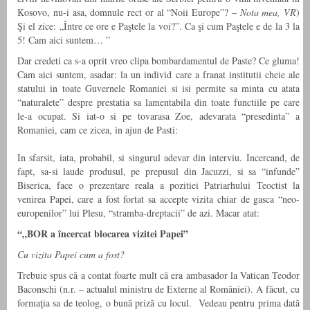
Kosovo, nu-i asa, domnule rect or al “Noii Europe”? –
Nota mea, VR
)
Şi el zice: „Între ce ore e Paştele la voi?”. Ca şi cum Paştele e de la 3 la
5! Cam aici suntem… ”
Dar credeti ca s-a oprit vreo clipa bombardamentul de Paste? Ce gluma!
Cam aici suntem, asadar: la un individ care a franat institutii cheie ale
statului in toate Guvernele Romaniei si isi permite sa minta cu atata
“naturalete” despre prestatia sa lamentabila din toate functiile pe care
le-a ocupat. Si iat-o si pe tovarasa Zoe, adevarata “presedinta” a
Romaniei, cam ce zicea, in ajun de Pasti:
In sfarsit, iata, probabil, si singurul adevar din interviu. Incercand, de
fapt, sa-si laude produsul, pe prepusul din Jacuzzi, si sa “infunde”
Biserica, face o prezentare reala a pozitiei Patriarhului Teoctist la
venirea Papei, care a fost fortat sa accepte vizita chiar de gasca “neo-
europenilor” lui Plesu, “stramba-dreptacii” de azi. Macar atat:
“„BOR a încercat blocarea vizitei Papei”
Cu vizita Papei cum a fost?
Trebuie spus că a contat foarte mult că era ambasador la Vatican Teodor
Baconschi (n.r. – actualul ministru de Externe al României). A făcut, cu
formaţia sa de teolog, o bună priză cu locul. Vedeau pentru prima dată