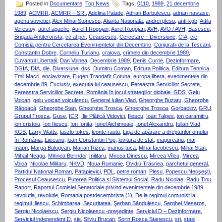
Posted in
Documentare
,
Top News
Tags:
0110
,
1989
,
21 decembrie
1989
,
ACMRR
,
ACMRR – SRI
,
Adelina Palade
,
Adrian Barbulescu
,
adrian nastase
,
agenti sovietici
,
Alex Mihai Stonescu
,
Alianta Nationala
,
andrei plesu
,
anti-kgb
,
Attila
Verestoy
,
aurel agache
,
Aurel I Rogojan
,
Aurel Rogojan
,
AVH
,
AVO / AVH
,
Basescu
,
Brigada Antiterorista
,
cc al pcr
,
Ceausescu
,
Cercetare – Diversiune
,
CIA
,
cie
,
Comisia pentru Cercetarea Evenimentelor din Decembrie
,
Conjuratii de la Tescani
,
Constantin Dobre
,
Corneliu Turianu
,
craiova
,
crimele din decembrie 1989
,
Cuvantul Libertatii
,
Dan Voinea
,
Decembrie 1989
,
Denis Currie
,
Dezinformare
,
DGIA
,
DIA
,
die
,
Diversiune
,
dss
,
Dumitru Coman
,
Editura Politica
,
Editura Tehnica
,
Emil Macri
,
enclavizare
,
Eugen Trandafir Cotuna
,
europa libera
,
evenimentele din
decembrie 89
,
Exclusiv
,
executia lui ceausescu
,
Fereastra Serviciilor Secrete
,
Fereastra Serviciilor Secrete. România în jocul strategiilor globale
,
GDS
,
Gelu
Voican
,
gelu voican voiculescu
,
General Iulian Vlad
,
Gheorghe Buzatu
,
Gheorghe
Răboacă
,
Gheorghe Stan
,
Gheorghe Trosca
,
Ghoerghe Trosca
,
Gorbaciov
,
GRU
,
Grupul Trosca
,
Guse
,
ICR
,
Ilie Plătică Vidovici
,
Iliescu
,
Ioan Talpes
,
ion caramitru
,
ion cristoiu
,
Ion Iliescu
,
Ion Ionita
,
Ionel Aichimoaie
,
Ionel Alexandru
,
Iulian Vlad
,
KGB
,
Larry Watts
,
laszlo tokes
,
leonte rautu
,
Liga de apãrare a drepturilor omului
în România
,
Liiceanu
,
loan Constantin Pop
,
lovitura de stat
,
magureanu
,
mai
,
mapn
,
Marga Bulugean
,
Marian Rizea
,
marius tuca
,
Mihai Iacobescu
,
Mihai Stan
,
Mihail Neagu
,
Mihnea Berindei
,
militaru
,
Mircea Dinescu
,
Mircea Vîlcu
,
Mircea
Voica
,
Nicolae Militaru
,
NKVD
,
Noua Romanie
,
Ovidiu Trasnea
,
parchetul general
,
Partidul National Roman
,
Patapievici
,
PDL
,
petre roman
,
Plesu
,
Popescu Necşeşti
,
Procesul Ceausescu
,
Puterea Politica si Sistemul Social
,
Radu Nicolae
,
Radu Tinu
,
Raport
,
Raportul Comisiei Senatoriale privind evenimentele din decembrie 1989
,
revolutia
,
revolutie
,
Romania postdecembrista (1). De la regimul comunist la
regimul Iliescu
,
Schimbarea
,
Securitatea
,
Şerban Săndulescu
,
Serghei Mesaros
,
Sergiu Nicolaescu
,
Sergiu Nicolaescu -preşedinte
,
Serviciul D – Dezinformare
,
Serviciul independent D
,
sie
,
Silviu Brucan
,
Sorin Rosca Stanescu
,
sri
,
stasi
,