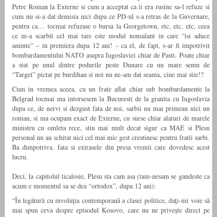
Petre Roman la Externe si cum a acceptat ca ii era rusine sa-l refuze si
cum nu si-a dat demisia nici dupa ce PD-ul s-a retras de la Guvernare,
pentru ca… tocmai refuzase o bursa la Georgetown, etc, etc, etc, ceea
ce m-a scarbit cel mai tare este modul nonsalant in care “isi aduce
aminte” – in premiera dupa 12 ani! – ca el, de fapt, s-ar fi impotrivit
bombardamentului NATO asupra Iugoslaviei chiar de Pasti. Poate chiar
a stat pe unul dintre podurile peste Dunare cu un mare semn de
“Target” pictat pe burdihan si noi nu ne-am dat seama, cine mai stie!?
Cum in vremea aceea, cu un frate aflat chiar sub bombardamente la
Belgrad tocmai ma intorsesem la Bucuresti de la granita cu Iugoslavia
dupa ce, de nervi si dezgust fata de noi, sarbii nu mai primeau nici un
roman, si ma ocupam exact de Externe, cu surse chiar alaturi de marele
ministru cu omleta rece, stiu mai mult decat sigur ca MAE si Plesu
personal nu au schitat nici cel mai mic gest crestinesc pentru fratii sarbi.
Ba dimpotriva. Iata si extrasele din presa vremii care dovedesc acest
lucru.
Deci, la capitolul ticalosie, Plesu sta cam asa (tam-nesam se gandeste ca
acum e momentul sa se dea “ortodox”, dupa 12 ani):
“În legătură cu involuţia contemporană a clasei politice, daţi-mi voie să
mai spun ceva despre episodul Kosovo, care nu ne priveşte direct pe