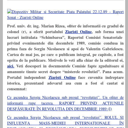
Prof. univ. dr. ing. Marian Rizea, ofiter de informatii cu gradul de
colonel (r), a oferit portalului
Ziaristi Online
, sub forma unei
lucrari intitulata “Schimbarea”, Raportul Comisiei Senatoriale
privind evenimentele din decembrie 1989, comisie condusa in
prima faza de Sergiu Nicolaescu si apoi de Valentin Gabrielescu.
Cartea de mai jos, pe care o publicam integral, pe capitole, a fost
oprita de la publicare. Motivele le veti afla chiar de la editorul ei,
aici.
Veti descoperi in documentele Comisie fapte zguduitoare si
amanunte tinute secret despre “misterele revolutiei”. Pana acum.
Portalul independent
Ziaristi Online
face cuvenita indreptare
istorica, prezentand adevarul asa cum a fost el cautat si
consemnat:
Ce ascundea Sergiu Nicolaescu sub presul “revolutiei”. Un ofiter de
informatii rupe tacerea. RAPORT PRIVIND ACŢIUNILE
DESFĂŞURATE ÎN REVOLUŢIA DIN DECEMBRIE 1989 (I)
Ce ascundea Sergiu Nicolaescu sub presul “revolutiei”. ROLUL ŞI
INFLUENŢA MASS-MEDIEI INTERNAŢIONALE ÎN