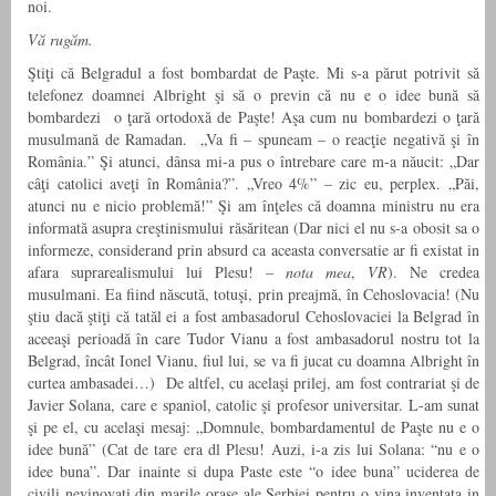
noi.
Vă rugăm.
Ştiţi că Belgradul a fost bombardat de Paşte. Mi s-a părut potrivit să
telefonez doamnei Albright şi să o previn că nu e o idee bună să
bombardezi o ţară ortodoxă de Paşte! Aşa cum nu bombardezi o ţară
musulmană de Ramadan. „Va fi – spuneam – o reacţie negativă şi în
România.” Şi atunci, dânsa mi-a pus o întrebare care m-a năucit: „Dar
câţi catolici aveţi în România?”. „Vreo 4%” – zic eu, perplex. „Păi,
atunci nu e nicio problemă!” Şi am înţeles că doamna ministru nu era
informată asupra creştinismului răsăritean (Dar nici el nu s-a obosit sa o
informeze, considerand prin absurd ca aceasta conversatie ar fi existat in
afara suprarealismului lui Plesu! –
nota mea
,
VR
). Ne credea
musulmani. Ea fiind născută, totuşi, prin preajmă, în Cehoslovacia! (Nu
ştiu dacă ştiţi că tatăl ei a fost ambasadorul Cehoslovaciei la Belgrad în
aceeaşi perioadă în care Tudor Vianu a fost ambasadorul nostru tot la
Belgrad, încât Ionel Vianu, fiul lui, se va fi jucat cu doamna Albright în
curtea ambasadei…) De altfel, cu acelaşi prilej, am fost contrariat şi de
Javier Solana, care e spaniol, catolic şi profesor universitar. L-am sunat
şi pe el, cu acelaşi mesaj: „Domnule, bombardamentul de Paşte nu e o
idee bună” (Cat de tare era dl Plesu! Auzi, i-a zis lui Solana: “nu e o
idee buna”. Dar inainte si dupa Paste este “o idee buna” uciderea de
civili nevinovati din marile orase ale Serbiei pentru o vina inventata in