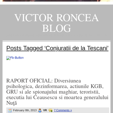
VICTOR RONCEA
BLOG
„ADEVARUL RAMANE, ORICARE AR FI SOARTA SLUJITORILOR SAI" – GH. I. B.
Posts Tagged ‘Conjuratii de la Tescani’
RAPORT OFICIAL: Diversiunea
psihologica, dezinformarea, actiunile KGB,
GRU si ale spionajului maghiar, teroristii,
executia lui Ceausescu si moartea generalului
Nuţă
February 8th, 2013
VR
7 Comments »