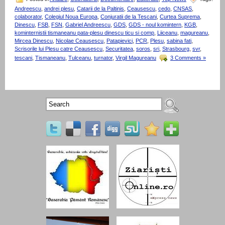
Andreescu
,
andrei plesu
,
Catarii de la Paltinis
,
Ceausescu
,
cedo
,
CNSAS
,
colaborator
,
Colegiul Noua Europa
,
Conjuratii de la Tescani
,
Curtea Suprema
,
Dinescu
,
FSB
,
FSN
,
Gabriel Andreescu
,
GDS
,
GDS - noul komintern
,
KGB
,
kominternistii tismaneanu pata-plesu dinescu ticu si comp
,
Liiceanu
,
magureanu
,
Mircea Dinescu
,
Nicolae Ceausescu
,
Patapievici
,
PCR
,
Plesu
,
sabina fati
,
Scrisorile lui Plesu catre Ceausescu
,
Securitatea
,
soros
,
sri
,
Strasbourg
,
svr
,
tescani
,
Tismaneanu
,
Tulceanu
,
turnator
,
Virgil Magureanu
3 Comments »