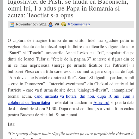
Iugoslaviei de Pasti, se lauda ca Baconschi,
omul lui, l-a adus pe Papa in Romania si
acuza: Teoctist s-a opus
November 5th, 2011
VR
6 Comments »
O captura de imagine trimisa de un cititor fidel ma zguduie putin in
veghea placuta de la miezul noptii: dintre decolteurile vulgare ale unor
“Sanzi” si “Tonciu”, amorurile Annei Lesko cu “Iri”, nespalaturile pe
dinti ale Ioanei Tufar si “fetele de la pagina 3” se iteste si figura din ce
in ce mai negricioasa (merge pe urmele ficatilor lui Patriciu?) a
bulibasei Plesu cu un titlu care, asociat cu mutra, pare sa spuna, de fapt:
“Am dovada existentei extraterestrilor”. Sau: “Si tiganii – pardon, romii
– cred in Dumnezeu”. “Interviul-eveniment” din Click-ul educativ al lui
Patriciu – care va fi urma de alte doua “dialoguri-fluviu”, “intamplator”
tocmai acum,
cand instanta va hotari, din nou, dupa 10 ani, cum a
colaborat cu Securitatea
– este dat in tandem in
Adevarul
si poarta data
de 4 noiembrie si ora 21.30. Dupa ora si continut, s-a vrut a fi un cadou
pentru Basescu de ziua lui. Si nu numai.
Iata:
“
Ce spuneţi despre toate săgeţile acestea pe care preşedintele Băsescu le