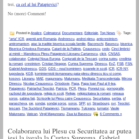
trei,
ca cel al lui Patapievici
?
No (more) Comment!
Posted in
Analize
,
Colimatorul
,
Documentare
,
Editoriale
,
Top News
Tags:
“arta” ICR
,
agentii anti-Romania
,
Andreescu
,
andrei plesu
,
anticrestinism
,
antiromanism
,
atac la traditie biserica scoala familie
,
Baconschi
,
Basescu
,
biserica
,
Biserica Ortodoxa Romana
,
Catarii de la Paltinis
,
Ceausescu
,
cedo
,
Cinci limbrici
ai mintii – Manolescu Plesu Patapievici Liiceanu Cartarescu
,
click
,
CNSAS
,
colaborator
,
Colegiul Noua Europa
,
Conjuratii de la Tescani
,
corina suteu
,
credinta
la romani
,
crestinism
,
Cristian Neagoe
,
Curtea Suprema
,
Dinescu
,
EvZ
,
FSB
,
FSN
,
Gabriel Andreescu
,
GDS
,
GDS – noul komintern
,
icoanele in scoli
,
ICR
,
ICR-NY
,
iugoslavia
,
KGB
,
kominternistii tismaneanu pata-plesu dinescu ticu si comp
,
kosovo
,
Liiceanu
,
MAE
,
magureanu
,
Malureanu
,
Meditatia Transcedentala
,
Mircea
Dinescu
,
Nicolae Ceausescu
,
Ortodoxie
,
Papa
,
Papa Ioan Paul al II-lea
,
Patapievici
,
Patriarhul Teoctist
,
Patriciu
,
PCR
,
Plesu
,
Poneiul roz
,
pornografie
,
razboiul din iugoslavia
,
religia in scoli
,
Religie
,
religiozitatea la romani
,
reteaua
soros
,
sabina fati
,
Scrisorile lui Plesu catre Ceausescu
,
Securitatea
,
serbia
,
sf
parascheva
,
sie
,
sondaj
,
sondaj soros
,
soros
,
SPP
,
sri
,
Strasbourg
,
svr
,
Teoctist
,
tescani
,
The Sucklord Patapievici
,
Tismaneanu
,
Tulceanu
,
turnator
,
Vasile
Malureanu
,
Vatican
,
Virgil Magureanu
,
Ziua lui Basescu
6 Comments »
Colaborarea lui Plesu cu Securitatea ar putea
iesi la iveala la Curtea Suprema. Gabriel