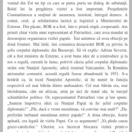
venind din Est un tip cu care se putea purta un dialog de substanţă.
Rolul lui în pregătirea vizitei a fost important. Preşedintele
Constantinescu a susţinut de asemenea, insistent, întregul demers. A
contat, cred, şi solidaritatea tactică şi logistică a Ministerului de
Externe. Din păcate, BOR n-a fost, într-o primă etapă, cooperantă. Am
primit chiar vizita unui reprezentant al Patriarhiei, care avea mandat să
descurajeze organizarea vizitei papale. Îmi amintesc că avea obiecţii pe
două fronturi. Mai întâi, îmi comunica dezacordul BOR cu privire la
şefia corpului diplomatic din Bucureşti. Să vă explic: Adrian Severin,
cât a fost ministru de Externe, a avut buna idee de a reintroduce şi la
noi o regulă, curentă în lume, potrivit căreia şeful corpului diplomatic
străin este Nunţiul Apostolic, adică trimisul Vaticanului. În România
ateismului comunist, această regulă fusese abandonată în 1951. S-a
hotărât ca, în locul Nunţiului Apostolic, să fie numit în funcţia
respectivă cel mai bătrân dintre ambasadori. Cel mai bătrân era, mai
întotdeauna, câte un african, uitat pe aici de statul său, în iureşul
schimbărilor politice. Or, reprezentantul Patriarhiei vine şi îmi spune:
„Suntem împotriva ideii ca Nunţiul Papal să fie şeful corpului
diplomatic!” „Păi, dacă e vreun musulman, vă convine mai mult?” „Da,
preferăm turbanul musulman mitrei papale!” A doua obiecţie, foarte
apăsată, era legată de vizita Papei. Cu ce argumente? „Va pleda cauza
greco-catolicilor.” Ulterior, s-a încercat blocarea vizitei printr-o