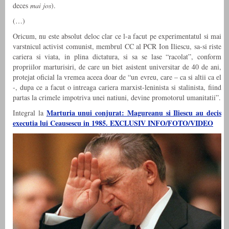
deces
mai jos
).
(…)
Oricum, nu este absolut deloc clar ce l-a facut pe experimentatul si mai
varstnicul activist comunist, membrul CC al PCR Ion Iliescu, sa-si riste
cariera si viata, in plina dictatura, si sa se lase “racolat”, conform
propriilor marturisiri, de care un biet asistent universitar de 40 de ani,
protejat oficial la vremea aceea doar de “un evreu, care – ca si altii ca el
-, dupa ce a facut o intreaga cariera marxist-leninista si stalinista, fiind
partas la crimele impotriva unei natiuni, devine promotorul umanitatii”.
Marturia unui conjurat: Magureanu si Iliescu au decis
Integral la
executia lui Ceausescu in 1985. EXCLUSIV INFO/FOTO/VIDEO