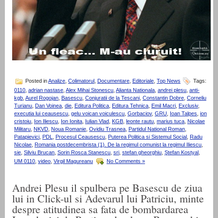
Posted in
Analize
,
Colimatorul
,
Documentare
,
Editoriale
,
Top News
Tags:
0110
,
adrian nastase
,
Alex Mihai Stonescu
,
Alianta Nationala
,
andrei plesu
,
anti-
kgb
,
Aurel Rogojan
,
Basescu
,
Conjuratii de la Tescani
,
Constantin Dobre
,
Corneliu
Turianu
,
Dan Voinea
,
die
,
Editura Politica
,
Editura Tehnica
,
Emil Macri
,
Exclusiv
,
executia lui ceausescu
,
gelu voican voiculescu
,
Gorbaciov
,
GRU
,
Ioan Talpes
,
ion
cristoiu
,
Ion Iliescu
,
Ion Ionita
,
Iulian Vlad
,
KGB
,
leonte rautu
,
marius tuca
,
Nicolae
Militaru
,
NKVD
,
Noua Romanie
,
Ovidiu Trasnea
,
Partidul National Roman
,
Patapievici
,
PDL
,
Procesul Ceausescu
,
Puterea Politica si Sistemul Social
,
Radu
Nicolae
,
Romania postdecembrista (1). De la regimul comunist la regimul Iliescu
,
sie
,
Silviu Brucan
,
Sorin Rosca Stanescu
,
sri
,
stefan gheorghiu
,
Ştefan Kostyal
,
UM 0110
,
video
,
Virgil Magureanu
No Comments »
Andrei Plesu il spulbera pe Basescu de ziua
lui in Click-ul si Adevarul lui Patriciu, minte
despre atitudinea sa fata de bombardarea