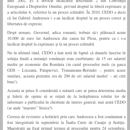
anul 2002. El a invocat încălcarea articolului 2 din Convenţia
Europeană a Drepturilor Omului, privind dreptul la liberă exprimare şi
a articolului 6, referitor la un proces echitabil. În 2010, CEDO a decis
că lui Gabriel Andreescu i s-au încălcat dreptul la un proces corect şi
libertatea de expresie.
Drept urmare, Guvernul, adica romanii, trebuie să-i plătească acum
10.000 de euro lui Andreescu din cauza lui Plesu, pentru ca i s-a
încălcat dreptul la exprimare şi la un proces echitabil.
Nu în ultimul rând, CEDO a luat notă de faptul că daunele înscrise în
soluţia finală a instanţei româneşti erau exorbitante: de 15 ori salariul
mediu pe economie din România (in cazul proceselor mele cu gasca
GDS – Liiceanu, Patapievici, Tismaneanu-Berindei -, pentru acuze
similare, aceasta pretentie era de 200 de ori salariul mediu! – ati citit
bine!).
Aceasta ar putea fi considerată o măsură care ar putea determina media
şi liderii de opinie să se reţină de la îndeplinirea rolului lor de
informare a publicului în chestiuni de interes general, mai arată CEDO
(se aude “maestre” Stoica?).
Cererea de revizuire a hotărârii prin care Andreescu a fost condamnat a
fost înregistrată în septembrie la Înalta Curte de Casaţie şi Justiţie.
Magistraţii au fixat primul termen al procesului pentru 24 octombrie,