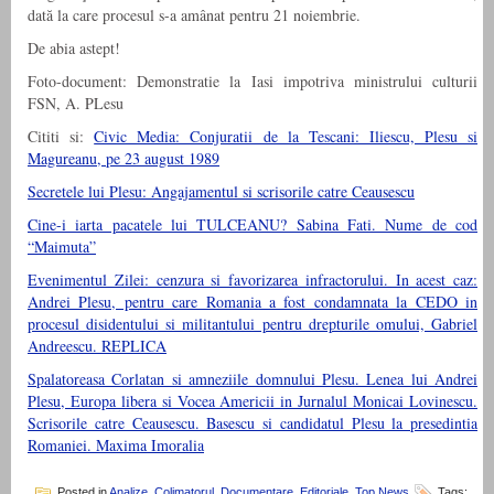
dată la care procesul s-a amânat pentru 21 noiembrie.
De abia astept!
Foto-document: Demonstratie la Iasi impotriva ministrului culturii
FSN, A. PLesu
Cititi si:
Civic Media: Conjuratii de la Tescani: Iliescu, Plesu si
Magureanu, pe 23 august 1989
Secretele lui Plesu: Angajamentul si scrisorile catre Ceausescu
Cine-i iarta pacatele lui TULCEANU? Sabina Fati. Nume de cod
“Maimuta”
Evenimentul Zilei: cenzura si favorizarea infractorului. In acest caz:
Andrei Plesu, pentru care Romania a fost condamnata la CEDO in
procesul disidentului si militantului pentru drepturile omului, Gabriel
Andreescu. REPLICA
Spalatoreasa Corlatan si amneziile domnului Plesu. Lenea lui Andrei
Plesu, Europa libera si Vocea Americii in Jurnalul Monicai Lovinescu.
Scrisorile catre Ceausescu. Basescu si candidatul Plesu la presedintia
Romaniei. Maxima Imoralia
Posted in
Analize
,
Colimatorul
,
Documentare
,
Editoriale
,
Top News
Tags: