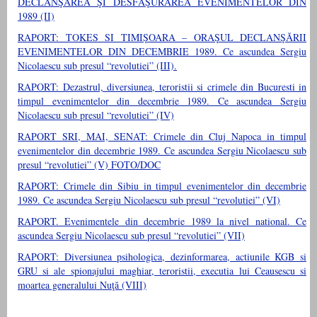
DECLANŞAREA ŞI DESFĂŞURAREA EVENIMENTELOR DIN
1989 (II)
RAPORT: TOKES SI TIMIŞOARA – ORAŞUL DECLANŞĂRII
EVENIMENTELOR DIN DECEMBRIE 1989. Ce ascundea Sergiu
Nicolaescu sub presul “revolutiei” (III).
RAPORT: Dezastrul, diversiunea, teroristii si crimele din Bucuresti in
timpul evenimentelor din decembrie 1989. Ce ascundea Sergiu
Nicolaescu sub presul “revolutiei” (IV)
RAPORT SRI, MAI, SENAT: Crimele din Cluj Napoca in timpul
evenimentelor din decembrie 1989. Ce ascundea Sergiu Nicolaescu sub
presul “revolutiei” (V) FOTO/DOC
RAPORT: Crimele din Sibiu in timpul evenimentelor din decembrie
1989. Ce ascundea Sergiu Nicolaescu sub presul “revolutiei” (VI)
RAPORT. Evenimentele din decembrie 1989 la nivel national. Ce
ascundea Sergiu Nicolaescu sub presul “revolutiei” (VII)
RAPORT: Diversiunea psihologica, dezinformarea, actiunile KGB si
GRU si ale spionajului maghiar, teroristii, executia lui Ceausescu si
moartea generalului Nuţă (VIII)