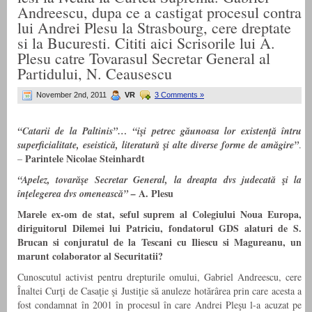
Andreescu, dupa ce a castigat procesul contra
lui Andrei Plesu la Strasbourg, cere dreptate
si la Bucuresti. Cititi aici Scrisorile lui A.
Plesu catre Tovarasul Secretar General al
Partidului, N. Ceausescu
November 2nd, 2011
VR
3 Comments »
“Catarii de la Paltinis”… “işi petrec găunoasa lor existenţă întru
superficialitate, eseistică, literatură şi alte diverse forme de amăgire”
.
Parintele Nicolae Steinhardt
–
“Apelez, tovarăşe Secretar General, la dreapta dvs judecată şi la
A. Plesu
înţelegerea dvs omenească” –
Marele ex-om de stat, seful suprem al Colegiului Noua Europa,
diriguitorul Dilemei lui Patriciu, fondatorul GDS alaturi de S.
Brucan si conjuratul de la Tescani cu Iliescu si Magureanu, un
marunt colaborator al Securitatii?
Cunoscutul activist pentru drepturile omului, Gabriel Andreescu, cere
Înaltei Curţi de Casaţie şi Justiţie să anuleze hotărârea prin care acesta a
fost condamnat în 2001 în procesul în care Andrei Pleşu l-a acuzat pe