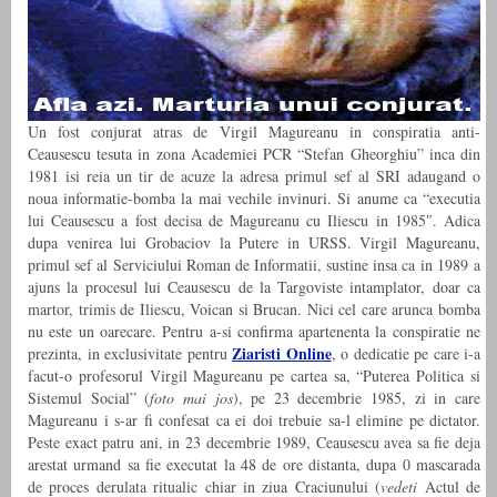
Un fost conjurat atras de Virgil Magureanu in conspiratia anti-
Ceausescu tesuta in zona Academiei PCR “Stefan Gheorghiu” inca din
1981 isi reia un tir de acuze la adresa primul sef al SRI adaugand o
noua informatie-bomba la mai vechile invinuri. Si anume ca “executia
lui Ceausescu a fost decisa de Magureanu cu Iliescu in 1985″. Adica
dupa venirea lui Grobaciov la Putere in URSS. Virgil Magureanu,
primul sef al Serviciului Roman de Informatii, sustine insa ca in 1989 a
ajuns la procesul lui Ceausescu de la Targoviste intamplator, doar ca
martor, trimis de Iliescu, Voican si Brucan. Nici cel care arunca bomba
nu este un oarecare. Pentru a-si confirma apartenenta la conspiratie ne
Ziaristi Online
prezinta, in exclusivitate pentru
, o dedicatie pe care i-a
facut-o profesorul Virgil Magureanu pe cartea sa, “Puterea Politica si
Sistemul Social” (
foto mai jos
), pe 23 decembrie 1985, zi in care
Magureanu i s-ar fi confesat ca ei doi trebuie sa-l elimine pe dictator.
Peste exact patru ani, in 23 decembrie 1989, Ceausescu avea sa fie deja
arestat urmand sa fie executat la 48 de ore distanta, dupa 0 mascarada
de proces derulata ritualic chiar in ziua Craciunului (
vedeti
Actul de