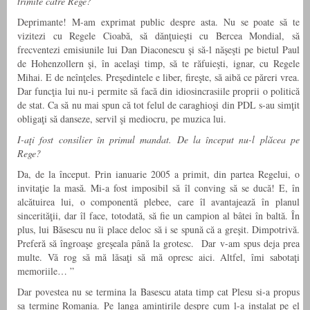
trimite către Rege?
Deprimante! M-am exprimat public despre asta. Nu se poate să te
vizitezi cu Regele Cioabă, să dănţuieşti cu Bercea Mondial, să
frecventezi emisiunile lui Dan Diaconescu şi să-l năşeşti pe bietul Paul
de Hohenzollern şi, în acelaşi timp, să te răfuieşti, ignar, cu Regele
Mihai. E de neînţeles. Preşedintele e liber, fireşte, să aibă ce păreri vrea.
Dar funcţia lui nu-i permite să facă din idiosincrasiile proprii o politică
de stat. Ca să nu mai spun că tot felul de caraghioşi din PDL s-au simţit
obligaţi să danseze, servil şi mediocru, pe muzica lui.
I-aţi fost consilier în primul mandat. De la început nu-l plăcea pe
Rege?
Da, de la început. Prin ianuarie 2005 a primit, din partea Regelui, o
invitaţie la masă. Mi-a fost imposibil să îl conving să se ducă! E, în
alcătuirea lui, o componentă plebee, care îl avantajează în planul
sincerităţii, dar îl face, totodată, să fie un campion al bâtei în baltă. În
plus, lui Băsescu nu îi place deloc să i se spună că a greşit. Dimpotrivă.
Preferă să îngroaşe greşeala până la grotesc. Dar v-am spus deja prea
multe. Vă rog să mă lăsaţi să mă opresc aici. Altfel, îmi sabotaţi
memoriile… ”
Dar povestea nu se termina la Basescu atata timp cat Plesu si-a propus
sa termine Romania. Pe langa amintirile despre cum l-a instalat pe el