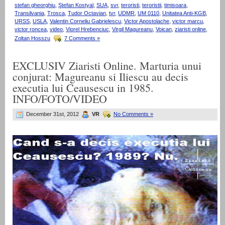
stefan gheorghiu
,
Ştefan Kostyal
,
SUA
,
svr
,
teroristi
,
teroristii
,
timisoara
,
Transilvania
,
Trosca
,
Tudor Octavian
,
tvr
,
UDMR
,
UM 0110
,
Unitatea Anti-KGB
,
URSS
,
USLA
,
Valentin Corneliu Gabrielescu
,
Victor Apostolache
,
victor marcu
,
victor roncea
,
video
,
Viorel Hrebenciuc
,
Virgil Magureanu
,
Voican
,
ziaristi online
,
Zoltan Hosszu
7 Comments »
EXCLUSIV Ziaristi Online. Marturia unui
conjurat: Magureanu si Iliescu au decis
executia lui Ceausescu in 1985.
INFO/FOTO/VIDEO
December 31st, 2012
VR
No Comments »