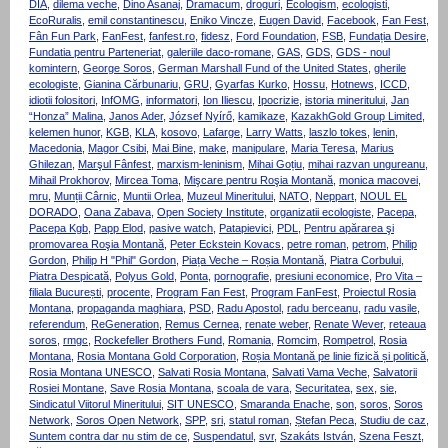
DIA
,
dilema veche
,
Dino Asanaj
,
Dramacum
,
droguri
,
Ecologism
,
ecologisti
,
EcoRuralis
,
emil constantinescu
,
Eniko Vincze
,
Eugen David
,
Facebook
,
Fan Fest
,
Fân Fun Park
,
FanFest
,
fanfest.ro
,
fidesz
,
Ford Foundation
,
FSB
,
Fundația Desire
,
Fundatia pentru Parteneriat
,
galeriile daco-romane
,
GAS
,
GDS
,
GDS - noul
komintern
,
George Soros
,
German Marshall Fund of the United States
,
gherile
ecologiste
,
Gianina Cărbunariu
,
GRU
,
Gyarfas Kurko
,
Hossu
,
Hotnews
,
ICCD
,
idiotii folositori
,
InfOMG
,
informatori
,
Ion Iliescu
,
Ipocrizie
,
istoria mineritului
,
Jan
“Honza” Malina
,
Janos Ader
,
József Nyírő
,
kamikaze
,
KazakhGold Group Limited
,
kelemen hunor
,
KGB
,
KLA
,
kosovo
,
Lafarge
,
Larry Watts
,
laszlo tokes
,
lenin
,
Macedonia
,
Magor Csibi
,
Mai Bine
,
make
,
manipulare
,
Maria Teresa
,
Marius
Ghilezan
,
Marşul Fânfest
,
marxism-leninism
,
Mihai Goțiu
,
mihai razvan ungureanu
,
Mihail Prokhorov
,
Mircea Toma
,
Mişcare pentru Roşia Montană
,
monica macovei
,
mru
,
Munții Cârnic
,
Muntii Orlea
,
Muzeul Mineritului
,
NATO
,
Neppart
,
NOUL EL
DORADO
,
Oana Zabava
,
Open Society Institute
,
organizatii ecologiste
,
Pacepa
,
Pacepa Kgb
,
Papp Elod
,
pasive watch
,
Patapievici
,
PDL
,
Pentru apărarea şi
promovarea Roşia Montană
,
Peter Eckstein Kovacs
,
petre roman
,
petrom
,
Philip
Gordon
,
Philip H "Phil" Gordon
,
Piața Veche – Roșia Montană
,
Piatra Corbului
,
Piatra Despicată
,
Polyus Gold
,
Ponta
,
pornografie
,
presiuni economice
,
Pro Vita –
filiala București
,
procente
,
Program Fan Fest
,
Program FanFest
,
Proiectul Rosia
Montana
,
propaganda maghiara
,
PSD
,
Radu Apostol
,
radu berceanu
,
radu vasile
,
referendum
,
ReGeneration
,
Remus Cernea
,
renate weber
,
Renate Wever
,
reteaua
soros
,
rmgc
,
Rockefeller Brothers Fund
,
Romania
,
Romcim
,
Rompetrol
,
Rosia
Montana
,
Rosia Montana Gold Corporation
,
Roșia Montană pe linie fizică și politică
,
Rosia Montana UNESCO
,
Salvati Rosia Montana
,
Salvati Vama Veche
,
Salvatorii
Rosiei Montane
,
Save Rosia Montana
,
scoala de vara
,
Securitatea
,
sex
,
sie
,
Sindicatul Viitorul Mineritului
,
SIT UNESCO
,
Smaranda Enache
,
son
,
soros
,
Soros
Network
,
Soros Open Network
,
SPP
,
sri
,
statul roman
,
Ștefan Peca
,
Studiu de caz
,
Suntem contra dar nu stim de ce
,
Suspendatul
,
svr
,
Szakáts István
,
Szena Feszt
,