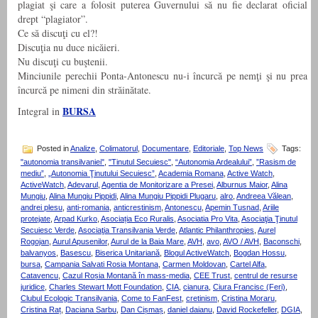
plagiat şi care a folosit puterea Guvernului să nu fie declarat oficial
drept “plagiator”.
Ce să discuţi cu el?!
Discuţia nu duce nicăieri.
Nu discuţi cu buştenii.
Minciunile perechii Ponta-Antonescu nu-i încurcă pe nemţi şi nu prea
încurcă pe nimeni din străinătate.
BURSA
Integral in
Posted in
Analize
,
Colimatorul
,
Documentare
,
Editoriale
,
Top News
Tags:
"autonomia transilvaniei"
,
"Tinutul Secuiesc"
,
“Autonomia Ardealului”
,
”Rasism de
mediu”
,
„Autonomia Ţinutului Secuiesc”
,
Academia Romana
,
Active Watch
,
ActiveWatch
,
Adevarul
,
Agentia de Monitorizare a Presei
,
Alburnus Maior
,
Alina
Mungiu
,
Alina Mungiu Pippidi
,
Alina Mungiu Pippidi Plugaru
,
alro
,
Andreea Vălean
,
andrei plesu
,
anti-romania
,
anticrestinism
,
Antonescu
,
Apemin Tusnad
,
Ariile
protejate
,
Arpad Kurko
,
Asociația Eco Ruralis
,
Asociatia Pro Vita
,
Asociaţia Ţinutul
Secuiesc Verde
,
Asociaţia Transilvania Verde
,
Atlantic Philanthropies
,
Aurel
Rogojan
,
Aurul Apusenilor
,
Aurul de la Baia Mare
,
AVH
,
avo
,
AVO / AVH
,
Baconschi
,
balvanyos
,
Basescu
,
Biserica Unitariană
,
Blogul ActiveWatch
,
Bogdan Hossu
,
bursa
,
Campania Salvati Rosia Montana
,
Carmen Moldovan
,
Cartel Alfa
,
Catavencu
,
Cazul Roșia Montană în mass-media
,
CEE Trust
,
centrul de resurse
juridice
,
Charles Stewart Mott Foundation
,
CIA
,
cianura
,
Ciura Francisc (Feri)
,
Clubul Ecologic Transilvania
,
Come to FanFest
,
cretinism
,
Cristina Moraru
,
Cristina Raț
,
Daciana Sarbu
,
Dan Cișmaș
,
daniel daianu
,
David Rockefeller
,
DGIA
,