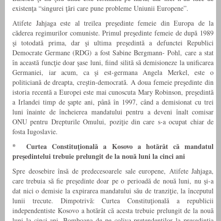
existenţa “singurei ţări care pune probleme Uniunii Europene”.
Atifete Jahjaga este al treilea preşedinte femeie din Europa de la
căderea regimurilor comuniste. Primul preşedinte femeie de după 1989
şi totodată prima, dar şi ultima preşedintă a defunctei Republici
Democrate Germane (RDG) a fost Sabine Bergmann- Pohl, care a stat
în această funcţie doar şase luni, fiind silită să demisioneze la unificarea
Germaniei, iar acum, ca şi est-germana Angela Merkel, este o
politiciană de dreapta, creştin-democrată. A doua femeie preşedinte din
istoria recentă a Europei este mai cunoscuta Mary Robinson, preşedintă
a Irlandei timp de şapte ani, până în 1997, când a demisionat cu trei
luni înainte de încheierea mandatului pentru a deveni înalt comisar
ONU pentru Drepturile Omului, poziţie din care s-a ocupat chiar de
fosta Iugoslavie.
* Curtea Constituţională a Kosovo a hotărât că mandatul
preşedintelui trebuie prelungit de la nouă luni la cinci ani
Spre deosebire însă de predecesoarele sale europene, Atifete Jahjaga,
care trebuia să fie preşedinte doar pe o perioadă de nouă luni, nu şi-a
dat nici o demisie la expirarea mandatului său de tranziţie, la începutul
lunii trecute. Dimpotrivă: Curtea Constituţională a republicii
independentiste Kosovo a hotărât că acesta trebuie prelungit de la nouă
luni la cinci ani. Bomboana de pe coliva pretendenţilor la preşedinţia