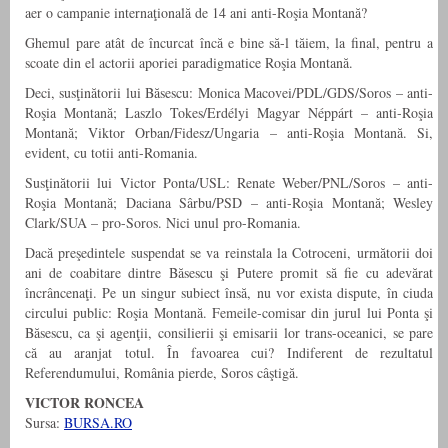
aer o campanie internaţională de 14 ani anti-Roşia Montană?
Ghemul pare atât de încurcat încă e bine să-l tăiem, la final, pentru a
scoate din el actorii aporiei paradigmatice Roşia Montană.
Deci, susţinătorii lui Băsescu: Monica Macovei/PDL/GDS/Soros – anti-
Roşia Montană; Laszlo Tokes/Erdélyi Magyar Néppárt – anti-Roşia
Montană; Viktor Orban/Fidesz/Ungaria – anti-Roşia Montană. Si,
evident, cu totii anti-Romania.
Susţinătorii lui Victor Ponta/USL: Renate Weber/PNL/Soros – anti-
Roşia Montană; Daciana Sârbu/PSD – anti-Roşia Montană; Wesley
Clark/SUA – pro-Soros. Nici unul pro-Romania.
Dacă preşedintele suspendat se va reinstala la Cotroceni, următorii doi
ani de coabitare dintre Băsescu şi Putere promit să fie cu adevărat
încrâncenaţi. Pe un singur subiect însă, nu vor exista dispute, în ciuda
circului public: Roşia Montană. Femeile-comisar din jurul lui Ponta şi
Băsescu, ca şi agenţii, consilierii şi emisarii lor trans-oceanici, se pare
că au aranjat totul. În favoarea cui? Indiferent de rezultatul
Referendumului, România pierde, Soros câştigă.
VICTOR RONCEA
Sursa:
BURSA.RO