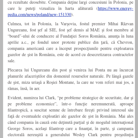
cu rezultate deosebite. Compania deţine largi concesiuni în Polonia, pe
care le puteţi vizualiza în harta alăturată (
https://www.energy-
pedia.com/news/poland/new-151330
).
Culmea, tot în Polonia, la Varşovia, fostul premier Mihai Răzvan
Ungureanu, fost şef al SIE, fost şef demis al MAE şi fost membru al
“board”-ului de conducere al Fundaţiei Soros România, anunţa în luna
aprilie a.c., pe fondul unor proteste publice din ţară, că Chevron,
compania americană care a început prospecţiunile pentru exploatarea
gazelor de şist în România, este de acord cu desecretizarea contractelor
sale.
Plecarea lui Ungureanu din post şi venirea lui Ponta nu au încurcat
planurile afaceriştilor din domeniul resurselor naturale. Pe lângă gazele
de şist, miza uriaşă a Roşiei Montane, la care ne vom referi mai jos, a
rămas, însă, în aer.
Evident, numirea lui Clark, “pe probleme strategice de securitate, dar şi
pe probleme economice”, într-o funcţie neremunerată, aproape
filantropică, a suscitat semne de întrebare fireşti privind interesul său
faţă de eventualele exploatări ale gazelor de şist în România. Mai ales
când compania în cauză este deţinută parţial şi de mogulul internaţional
George Soros, acelaşi filantrop care a finanţat, în parte, şi campania
electorală nereuşită a generalului Wesley Clark pentru preşedinţia