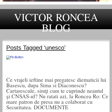
VICTOR RONCEA
BLOG
„ADEVARUL RAMANE, ORICARE AR FI SOARTA SLUJITORILOR SAI" – GH. I. B.
Posts Tagged ‘unesco’
Ce vrajeli ieftine mai pregatesc diematicii lui
Basescu, dupa Sima si Diaconescu?
Cartarescule, simţi cum te cuprinde neantul
şi CNSAS-ul? Nu ratati azi, la Roncea Ro: Ce
mare patron de presa nu a colaborat cu
Securitatea. DOCUMENTE