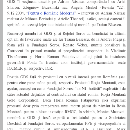
GDS îl susţineau deschis pe Adrian Năstase, comparându-l cu Ariel
Sharon, Zbigniew Brzezinski sau Angela Merkel (Revista “22″,
9.12.2004, “
Pentru o Românie Modernă
” – interviu cu Adrian Năstase
realizat de Mihnea Berindei şi Arielle Thedrel), astăzi, aceiaşi oameni îl
sprijină, cu aceeaşi lejeritate intelectuală şi morală, pe Traian Băsescu.
Numeroşi membri ai GDS şi ai Reţelei Soros au beneficiat în ultimii
opt ani de favorurile înalte ale lui Traian Băsescu, de la Andrei Pleşu şi
fosta şefă a Fundaţiei Soros, Renate Weber, numiţi consilieri la
Cotroceni în primul mandat al preşedintelui suspendat, la Vladimir
Tismăneanu şi Horia Roman Patapievici, aflaţi până la instalarea
guvernării Ponta în fruntea unor instituţii guvernamentale, recte
ICCMER şi, respectiv, ICR.
Poziţia GDS faţă de proiectul cu o miză imensă pentru România (sau
pentru cine pune mâna pe el), respectiv Proiectul Roşia Montană, este,
aşadar, aceeaşi cu cea a Fundaţiei Soros: “un NU hotărât” exploatării de
către actualul deţinător al contractului cu statul român, Roşia Montană
Gold Corporation. Dacă Horia Roman Patapievici şi-a exprimat
protestul doar prin cumpărarea unui metru pătrat de pământ la Roşia
Montană, pentru a bloca investiţia RMGC, în schimb, Monica Macovei,
membră a GDS şi fostă expertă a Institutului pentru o Societatea
Deschisă al Fundaţiei Soros, europarlamentar PPE şi vicepreşedinte al
PDL, mentor public al ambasadorului SUA la Bucureşti, Mark