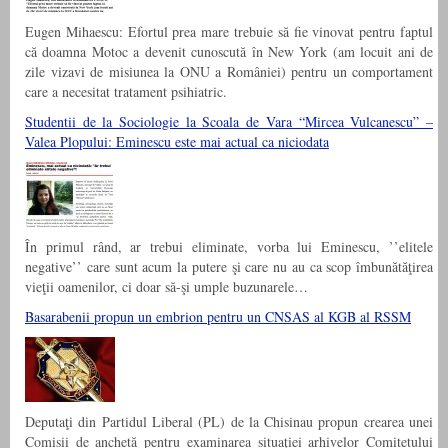
Eugen Mihaescu: Efortul prea mare trebuie să fie vinovat pentru faptul
că doamna Motoc a devenit cunoscută în New York (am locuit ani de
zile vizavi de misiunea la ONU a României) pentru un comportament
care a necesitat tratament psihiatric.
Studentii de la Sociologie la Scoala de Vara “Mircea Vulcanescu” –
Valea Plopului: Eminescu este mai actual ca niciodata
În primul rând, ar trebui eliminate, vorba lui Eminescu, ’’elitele
negative’’ care sunt acum la putere şi care nu au ca scop îmbunătăţirea
vieţii oamenilor, ci doar să-şi umple buzunarele…
Basarabenii propun un embrion pentru un CNSAS al KGB al RSSM
Deputaţi din Partidul Liberal (PL) de la Chisinau propun crearea unei
Comisii de anchetă pentru examinarea situaţiei arhivelor Comitetului