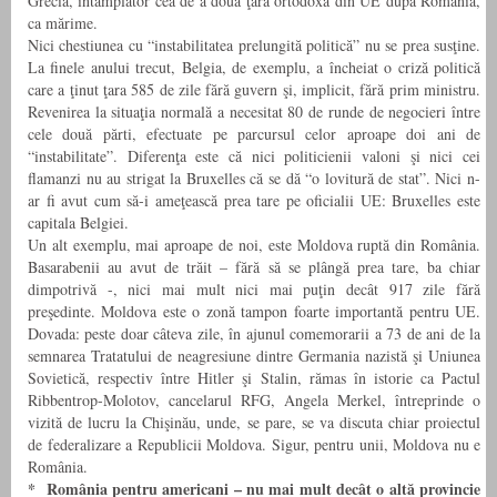
Grecia, întâmplător cea de a doua ţară ortodoxă din UE după România,
ca mărime.
Nici chestiunea cu “instabilitatea prelungită politică” nu se prea susţine.
La finele anului trecut, Belgia, de exemplu, a încheiat o criză politică
care a ţinut ţara 585 de zile fără guvern şi, implicit, fără prim ministru.
Revenirea la situaţia normală a necesitat 80 de runde de negocieri între
cele două părti, efectuate pe parcursul celor aproape doi ani de
“instabilitate”. Diferenţa este că nici politicienii valoni şi nici cei
flamanzi nu au strigat la Bruxelles că se dă “o lovitură de stat”. Nici n-
ar fi avut cum să-i ameţească prea tare pe oficialii UE: Bruxelles este
capitala Belgiei.
Un alt exemplu, mai aproape de noi, este Moldova ruptă din România.
Basarabenii au avut de trăit – fără să se plângă prea tare, ba chiar
dimpotrivă -, nici mai mult nici mai puţin decât 917 zile fără
preşedinte. Moldova este o zonă tampon foarte importantă pentru UE.
Dovada: peste doar câteva zile, în ajunul comemorarii a 73 de ani de la
semnarea Tratatului de neagresiune dintre Germania nazistă şi Uniunea
Sovietică, respectiv între Hitler şi Stalin, rămas în istorie ca Pactul
Ribbentrop-Molotov, cancelarul RFG, Angela Merkel, întreprinde o
vizită de lucru la Chişinău, unde, se pare, se va discuta chiar proiectul
de federalizare a Republicii Moldova. Sigur, pentru unii, Moldova nu e
România.
* România pentru americani – nu mai mult decât o altă provincie