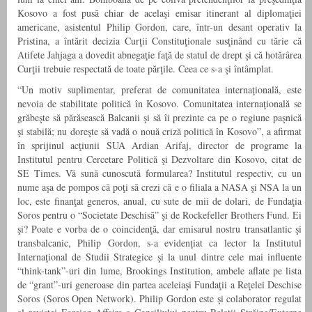
Kosovo a fost pusă chiar de acelaşi emisar itinerant al diplomaţiei
americane, asistentul Philip Gordon, care, într-un desant operativ la
Pristina, a întărit decizia Curţii Constituţionale susţinând cu tărie că
Atifete Jahjaga a dovedit abnegaţie faţă de statul de drept şi că hotărârea
Curţii trebuie respectată de toate părţile. Ceea ce s-a şi întâmplat.
“Un motiv suplimentar, preferat de comunitatea internaţională, este
nevoia de stabilitate politică în Kosovo. Comunitatea internaţională se
grăbeşte să părăsească Balcanii şi să îi prezinte ca pe o regiune paşnică
şi stabilă; nu doreşte să vadă o nouă criză politică în Kosovo”, a afirmat
în sprijinul acţiunii SUA Ardian Arifaj, director de programe la
Institutul pentru Cercetare Politică şi Dezvoltare din Kosovo, citat de
SE Times. Vă sună cunoscută formularea? Institutul respectiv, cu un
nume aşa de pompos că poţi să crezi că e o filiala a NASA şi NSA la un
loc, este finanţat generos, anual, cu sute de mii de dolari, de Fundaţia
Soros pentru o “Societate Deschisă” şi de Rockefeller Brothers Fund. Ei
şi? Poate e vorba de o coincidenţă, dar emisarul nostru transatlantic şi
transbalcanic, Philip Gordon, s-a evidenţiat ca lector la Institutul
Internaţional de Studii Strategice şi la unul dintre cele mai influente
“think-tank”-uri din lume, Brookings Institution, ambele aflate pe lista
de “grant”-uri generoase din partea aceleiaşi Fundaţii a Reţelei Deschise
Soros (Soros Open Network). Philip Gordon este şi colaborator regulat