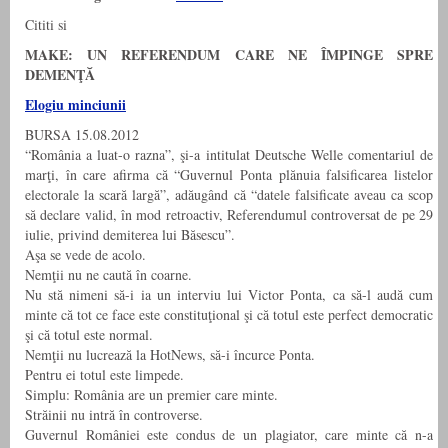
Cititi si
MAKE: UN REFERENDUM CARE NE ÎMPINGE SPRE
DEMENŢĂ
Elogiu minciunii
BURSA 15.08.2012
“România a luat-o razna”, şi-a intitulat Deutsche Welle comentariul de
marţi, în care afirma că “Guvernul Ponta plănuia falsificarea listelor
electorale la scară largă”, adăugând că “datele falsificate aveau ca scop
să declare valid, în mod retroactiv, Referendumul controversat de pe 29
iulie, privind demiterea lui Băsescu”.
Aşa se vede de acolo.
Nemţii nu ne caută în coarne.
Nu stă nimeni să-i ia un interviu lui Victor Ponta, ca să-l audă cum
minte că tot ce face este constituţional şi că totul este perfect democratic
şi că totul este normal.
Nemţii nu lucrează la HotNews, să-i încurce Ponta.
Pentru ei totul este limpede.
Simplu: România are un premier care minte.
Străinii nu intră în controverse.
Guvernul României este condus de un plagiator, care minte că n-a