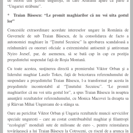
de istorie din şcolile ungureşti, în care Ardealul apare ca parte a
“Ungariei străbune”.
* Traian Băsescu: “Le promit maghiarilor că nu voi uita gestul
lor”
Concesiile extraordinare acordate intereselor ungare în România de
Guvernele de sub Traian Băsescu, de la consolidarea de facto a
autonomiei maghiare în “Ţinutul Secuiesc” la aprobarea scandaloasă a
reînhumării cu onoruri oficiale a extremistului antisemit şi antiroman
Nyiro Jozsef, par, de asemenea, să se bată cap în cap cu poziţia
preşedintelui suspendat faţă de Roşia Montană.
Cu toate acestea, susţinerea directă a premierului Viktor Orban şi a
liderului maghiar Laszlo Tokes, faţă de boicotarea referendumului de
suspendare a preşedintelui Traian Băsescu, l-a transformat pe acesta în
preşedintele incontestabil al “Ţinutului Secuiesc”. “Le promit
maghiarilor că nu voi uita gestul lor”, a spus Traian Băsescu în noaptea
anunţării rezultatelor referendumului, cu Monica Macovei la dreapta sa
şi Răzvan Mihai Ungureanu de-a stânga sa.
Oare au periclitat Viktor Orban şi Ungaria rezultatele muncii serviciilor
speciale unguresti – care au costat contribuabilul maghiar şi filantropi
“ecologişti” mondiali sute de milioane de euro -, pentru reinstalarea
tovărăşească a lui Traian Băsescu la Cotroceni, cu riscul de a arunca în