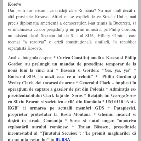
Kosovo
Dar pentru americani, ce credeţi că e România? Nu mai mult decât o
altă provincie Kosovo. Altfel nu se explică de ce Statele Unite, mai
precis diplomaţia americană a democraţilor, l-au trimis la Bucureşti, să
se întâlnească cu doi preşedinţi şi un prim ministru, pe Philip Gordon,
un asistent de-al Secretarului de Stat al SUA, Hillary Clinton, care
tocmai “a rezolvat” o criză constituţională similară, în republica
separatistă Kosovo.
* Curtea Constituţională a Kosovo si Philip
Analiza integrala despre:
Gordon au prelungit un mandat de presedinte temporar de la
nouă luni la cinci ani
* Basescu si Gordon: “Yes, yes, yes”
*
Emisarul SUA “a auzit ceea ce a trebuit”
* Philip Gordon şi
Wesley Clark, doi tovarasi de arme
* Generalul Clark – implicat în
operaţiuni de captare a gazelor de şist din Polonia
* Admiraţia ex-
prezidentiabilului Clark faţă de Soros
* Relaţiile lui George Soros
cu Silviu Brucan si societatea civilă din România
*
UM 0110 “Anti-
KGB” ii urmarea pe actualii membri GDS *
Patapievici,
proprietar protestatar la Rosia Montana
*
Ghemul încâlcit se
deşir
ă
în strada Comaniţa
*
Soros si statul ungar, împotriva
exploatării aurului românesc
* Traian Băsescu, preşedintele
incontestabil al “Ţinutului Secuiesc”: “Le promit maghiarilor că
nu voi uita gestul lor”
BURSA
in