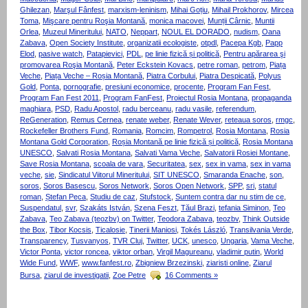
Ghilezan
,
Marşul Fânfest
,
marxism-leninism
,
Mihai Goțiu
,
Mihail Prokhorov
,
Mircea
Toma
,
Mişcare pentru Roşia Montană
,
monica macovei
,
Munții Cârnic
,
Muntii
Orlea
,
Muzeul Mineritului
,
NATO
,
Neppart
,
NOUL EL DORADO
,
nudism
,
Oana
Zabava
,
Open Society Institute
,
organizatii ecologiste
,
otpdl
,
Pacepa Kgb
,
Papp
Elod
,
pasive watch
,
Patapievici
,
PDL
,
pe linie fizică și politică
,
Pentru apărarea şi
promovarea Roşia Montană
,
Peter Eckstein Kovacs
,
petre roman
,
petrom
,
Piața
Veche
,
Piața Veche – Roșia Montană
,
Piatra Corbului
,
Piatra Despicată
,
Polyus
Gold
,
Ponta
,
pornografie
,
presiuni economice
,
procente
,
Program Fan Fest
,
Program Fan Fest 2011
,
Program FanFest
,
Proiectul Rosia Montana
,
propaganda
maghiara
,
PSD
,
Radu Apostol
,
radu berceanu
,
radu vasile
,
referendum
,
ReGeneration
,
Remus Cernea
,
renate weber
,
Renate Wever
,
reteaua soros
,
rmgc
,
Rockefeller Brothers Fund
,
Romania
,
Romcim
,
Rompetrol
,
Rosia Montana
,
Rosia
Montana Gold Corporation
,
Roșia Montană pe linie fizică și politică
,
Rosia Montana
UNESCO
,
Salvati Rosia Montana
,
Salvati Vama Veche
,
Salvatorii Rosiei Montane
,
Save Rosia Montana
,
scoala de vara
,
Securitatea
,
sex
,
sex in vama
,
sex in vama
veche
,
sie
,
Sindicatul Viitorul Mineritului
,
SIT UNESCO
,
Smaranda Enache
,
son
,
soros
,
Soros Basescu
,
Soros Network
,
Soros Open Network
,
SPP
,
sri
,
statul
roman
,
Ștefan Peca
,
Studiu de caz
,
Stufstock
,
Suntem contra dar nu stim de ce
,
Suspendatul
,
svr
,
Szakáts István
,
Szena Feszt
,
Tăul Brazi
,
tefania Siminon
,
Teo
Zabava
,
Teo Zabava (teozbv) on Twitter
,
Teodora Zabava
,
teozbv
,
Think Outside
the Box
,
Tibor Kocsis
,
Ticalosie
,
Tinerii Maniosi
,
Tokés László
,
Transilvania Verde
,
Transparency
,
Tusvanyos
,
TVR Cluj
,
Twitter
,
UCK
,
unesco
,
Ungaria
,
Vama Veche
,
Victor Ponta
,
victor roncea
,
viktor orban
,
Virgil Magureanu
,
vladimir putin
,
World
Wide Fund
,
WWF
,
www.fanfest.ro
,
Zbigniew Brzezinski
,
ziaristi online
,
Ziarul
Bursa
,
ziarul de investigatii
,
Zoe Petre
16 Comments »