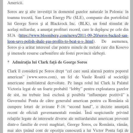
Americii.
Soros are şi alte investiţii în domeniul gazelor naturale în Polonia: în
toamna trecută, San Leon Energy Plc (SLE), companie din portofoliul
lui George Soros şi al Blackrock Inc. (BLK), un fond stimulat de
acelaşi miliardar, a anunţat profituri record, care le depăşesc pe cele din
SUA (
https://www.bloomberg.com/news/2011-09-20/soros-backed-san-
leon-says-polish-shale-gas-profits-to-beat-u-s-.html
). De asemenea,
Soros şi-a arătat interesul clar pentru minele de metale rare din Kosovo
şi imensele resurse carbonifere ale fostei provincii sârbeşti.
* Admiraţia lui Clark faţă de George Soros
Clark îl consideră pe Soros drept “cel care sună alarmă pentru poporul
american” (www.soros.com), un fel de Vasile Roaită al societăţii
americane multilateral dezvoltate. Pe langa rolul lui Clark la Palatul
Victoria legat de un foarte probabil “lobby” pentru exploatarea gazelor
de sist, nu trebuie însă exclusă şi posibila “influenţare pozitivă” a
Guvernului Ponta de către generalul american pentru ca România să
cumpere loturi de avioane F-16 “second hand”, o decizie anunţată
recent de oficiali guvernamentali români. Însă suspiciunile privind
relaţiile legate de interesele diverse ale miliardarului american provenit
dintr-o familie de evrei maghiari, George Soros, cu România, rămân,
mai ales ţinând cont de opoziţia cunoscută a lui Victor Ponta faţă de