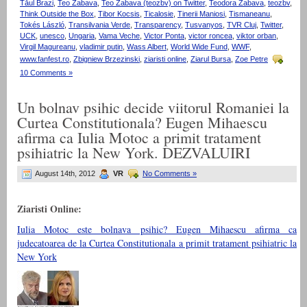
Tăul Brazi
,
Teo Zabava
,
Teo Zabava (teozbv) on Twitter
,
Teodora Zabava
,
teozbv
,
Think Outside the Box
,
Tibor Kocsis
,
Ticalosie
,
Tinerii Maniosi
,
Tismaneanu
,
Tokés László
,
Transilvania Verde
,
Transparency
,
Tusvanyos
,
TVR Cluj
,
Twitter
,
UCK
,
unesco
,
Ungaria
,
Vama Veche
,
Victor Ponta
,
victor roncea
,
viktor orban
,
Virgil Magureanu
,
vladimir putin
,
Wass Albert
,
World Wide Fund
,
WWF
,
www.fanfest.ro
,
Zbigniew Brzezinski
,
ziaristi online
,
Ziarul Bursa
,
Zoe Petre
10 Comments »
Un bolnav psihic decide viitorul Romaniei la
Curtea Constitutionala? Eugen Mihaescu
afirma ca Iulia Motoc a primit tratament
psihiatric la New York. DEZVALUIRI
August 14th, 2012
VR
No Comments »
Ziaristi Online:
Iulia Motoc este bolnava psihic? Eugen Mihaescu afirma ca
judecatoarea de la Curtea Constitutionala a primit tratament psihiatric la
New York