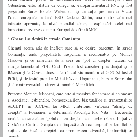
Gitenstein, este, alături de colega sa, europarlamentarul PNL şi fost
preşedinte Soros Renate Weber, dar şi de soţia premierului Victor
Ponta, europarlamentarul PSD Daciana Sârbu, una dintre cele mai
înfocate opozante, la nivel mondial chiar, a exploatării celei mai
importante rezerve de aur a Europei de către RMGC.
*
Ghemul se deşiră în strada Comăniţa
Ghemul acesta atât de încâlcit pare să se deşire, oarecum, în strada
Comăniţa, unde preşedintele suspendat a încoronat-o pe Monica
Macovei şi cu misiunea de a crea un “pol al dreptei” alături de
europarlamentarul PDL Cristi Preda, fost consilier prezidenţial şi la
Băsescu şi la Constantinescu, la rândul său membru al GDS (si fost al
PCR), şi de fostul premier Mihai Răzvan Ungureanu, bursier Soros, dar
şi al controversatului afacerist mondial Marc Rich.
Prezenţa Monicăi Macovei, care este şi membră fondatoare şi de onoare
a Asociaţiei lesbienelor, homosexualilor, bisexualilor şi transexualilor
ACCEPT, în ICCD-ul lui MRU, embrionul viitoarei “alianţe de
dreapta” a României, a determinat Asociaţia Pro Vita – Bucureşti,
invitată să se alăture “polului noii drepte”, să întrebe retoric Iniţiativa
Civică de Centru Dreapta cum împacă apărarea drepturilor familiei, o
noţiune de bază a dreptei, cu promovarea diversităţii minorităţilor
sexuale.