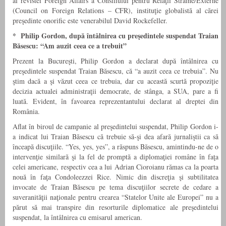
al revistei Foreign Affairs a Consiliului pentru Relaţii Străine/Externe
(Council on Foreign Relations – CFR), instituţie globalistă al cărei
preşedinte onorific este venerabilul David Rockefeller.
* Philip Gordon, după întâlnirea cu preşedintele suspendat Traian
Băsescu: “Am auzit ceea ce a trebuit”
Prezent la Bucureşti, Philip Gordon a declarat după întâlnirea cu
preşedintele suspendat Traian Băsescu, că “a auzit ceea ce trebuia”. Nu
ştim dacă a şi văzut ceea ce trebuia, dar cu această scurtă propoziţie
decizia actualei administraţii democrate, de stânga, a SUA, pare a fi
luată. Evident, în favoarea reprezentantului declarat al dreptei din
România.
Aflat în biroul de campanie al preşedintelui suspendat, Philip Gordon i-
a indicat lui Traian Băsescu că trebuie să-şi dea afară jurnaliştii ca să
înceapă discuţiile. “Yes, yes, yes”, a răspuns Băsescu, amintindu-ne de o
intervenţie similară şi la fel de promptă a diplomaţiei române în faţa
celei americane, respectiv cea a lui Adrian Cioroianu rămas ca la poarta
nouă în faţa Condoleezzei Rice. Nimic din discreţia şi subtilitatea
invocate de Traian Băsescu pe tema discuţiilor secrete de cedare a
suveranităţii naţionale pentru crearea “Statelor Unite ale Europei” nu a
părut să mai transpire din resorturile diplomatice ale preşedintelui
suspendat, la întâlnirea cu emisarul american.