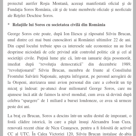
proiectul aurifer Roşia Montană, aceeaşi manifestată oficial şi de
Fundaţia Soros România, cât şi de toate membrele oficiale şi neoficiale
ale Reţelei Deschise Soros.
* Relaţiile lui Soros cu societatea civilă din România
George Soros este poate, după Ion Iliescu şi răposatul Silviu Brucan,
unul dintre cei mai buni cunoscători ai României ultimilor 22 de ani.
Din capul locului trebuie spus ca interesele sale economice nu au fost
desprinse niciodată de cele privind atât controlul politic cât şi cel al
societăţii civile. Puţină lume ştie că, într-un ianuarie deja posomorât,
imediat după “revoluţia democratică” din decembrie 1989,
“revoluţionarul” Silviu Brucan, membru de frunte al Consiliului
Frontului Salvării Naţionale, aştepta înfrigurat, pe peronul aerogării de
la Otopeni, aterizarea unui avion personal din care a coborât un tip
micuţ şi îndesat: pe-atunci doar milionarul George Soros, care nu
ajunsese încă atât de faimos la nivel mondial, cum avea să devină după
celebra “spargere” de 1 miliard a bursei londoneze, ce avea să urmeze
peste doi ani.
La braţ cu Brucan, Soros a descins într-un sediu destul de impozant, o
fostă clădire istorică, în care a păşit însuşi Alexandru Ioan Cuza,
renovată recent chiar de Nicu Ceauşescu, pentru a fi folosită de activul
CC al UTC. În Calea Victoriei 120, Silviu Brucan instalase de-abia