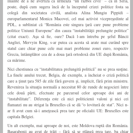
Înainte de a ne avertiza că urmează “un război civil” – ca în Siria,
poate, după cum sugera încă de la începutul crizei politice fosta sa
colegă din societatea civilă, analista Alina Mungiu Pippidi –
europarlamentarul Monica Macovei, cel mai activist vicepreşedinte al
PDL, a subliniat că “România este singura ţară care pune probleme
politice Uniunii Europene” din cauza “instabilităţii prelungite politice”
(citat exact). Aşa să fie, oare? Dacă l-am întreba pe şeful Băncii
Angliei, Mervyin King, s-ar putea ca acesta să arate mai curând spre
statul care chiar pune cele mai mari probleme zonei euro, respectiv
Grecia, întâmplător cea de a doua ţară ortodoxă din UE după România,
ca mărime.
Nici chestiunea cu “instabilitatea prelungită politică” nu se prea susţine.
La finele anului trecut, Belgia, de exemplu, a încheiat o criză politică
care a ţinut ţara 585 de zile fără guvern şi, implicit, fără prim ministru.
Revenirea la situaţia normală a necesitat 80 de runde de negocieri între
cele două părti, efectuate pe parcursul celor aproape doi ani de
“instabilitate”. Diferenţa este că nici politicienii valoni şi nici cei
flamanzi nu au strigat la Bruxelles că se dă “o lovitură de stat”. Nici n-
ar fi avut cum să-i ameţească prea tare pe oficialii UE: Bruxelles este
capitala Belgiei.
Un alt exemplu, mai aproape de noi, este Moldova ruptă din România.
Basarabenii au avut de trăit – fără să se plângă prea tare, ba chiar