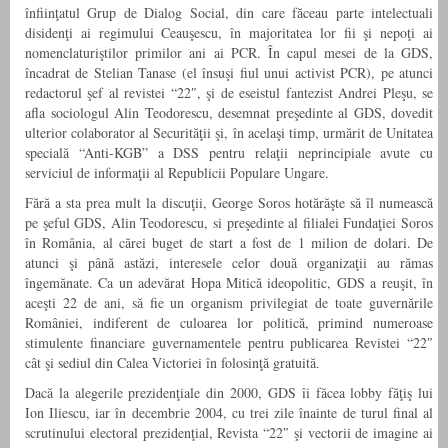
înfiinţatul Grup de Dialog Social, din care făceau parte intelectuali
disidenţi ai regimului Ceauşescu, în majoritatea lor fii şi nepoţi ai
nomenclaturiştilor primilor ani ai PCR. În capul mesei de la GDS,
încadrat de Stelian Tanase (el însuşi fiul unui activist PCR), pe atunci
redactorul şef al revistei “22″, şi de eseistul fantezist Andrei Pleşu, se
afla sociologul Alin Teodorescu, desemnat preşedinte al GDS, dovedit
ulterior colaborator al Securităţii şi, în acelaşi timp, urmărit de Unitatea
specială “Anti-KGB” a DSS pentru relaţii neprincipiale avute cu
serviciul de informaţii al Republicii Populare Ungare.
Fără a sta prea mult la discuţii, George Soros hotărăşte să îl numească
pe şeful GDS, Alin Teodorescu, si preşedinte al filialei Fundaţiei Soros
în România, al cărei buget de start a fost de 1 milion de dolari. De
atunci şi până astăzi, interesele celor două organizaţii au rămas
îngemănate. Ca un adevărat Hopa Mitică ideopolitic, GDS a reuşit, în
aceşti 22 de ani, să fie un organism privilegiat de toate guvernările
României, indiferent de culoarea lor politică, primind numeroase
stimulente financiare guvernamentele pentru publicarea Revistei “22″
cât şi sediul din Calea Victoriei în folosinţă gratuită.
Dacă la alegerile prezidenţiale din 2000, GDS îi făcea lobby făţiş lui
Ion Iliescu, iar în decembrie 2004, cu trei zile înainte de turul final al
scrutinului electoral prezidenţial, Revista “22″ şi vectorii de imagine ai