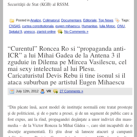
Securităţii de Stat (KGB) al RSSM.
Posted in
Analize
,
Colimatorul
,
Documentare
,
Editoriale
,
Top News
Tags:
CNSAS
,
curtea constitutionala
,
eugen mihaescu
,
Humanitas
,
Iulia Motoc
,
ONU
,
Spitalul 9
,
unesco
,
ziaristi online
No Comments »
“Curentul” Roncea Ro si “propaganda anti-
ICR” a lui Mihai Gadea de la Antena 3 il
zguduie in Dilema pe Mircea Vasilescu, cel
mai sexy intelectual al lui Plesu.
Caricaturistul Devis Rebu ii tine isonul si il
ataca suburban pe artistul Eugen Mihaescu
July 12th, 2012
VR
27 Comments »
“Din păcate însă, acest model de instituţie normală este tratat prosteşte
şi de politicieni, şi de o parte a presei, şi de un segment de public care a
fost expus, ani la rînd, propagandei deşănţate a unor indivizi din mass-
media – de la Victor Roncea la Mihai Gâdea –, care sînt incapabili de o
discuţie argumentată. Ei ştiu doar să lanseze atacuri şi campanii