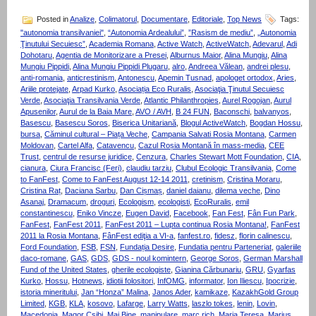
Posted in
Analize
,
Colimatorul
,
Documentare
,
Editoriale
,
Top News
Tags:
"autonomia transilvaniei"
,
“Autonomia Ardealului”
,
”Rasism de mediu”
,
„Autonomia
Ţinutului Secuiesc”
,
Academia Romana
,
Active Watch
,
ActiveWatch
,
Adevarul
,
Adi
Dohotaru
,
Agentia de Monitorizare a Presei
,
Alburnus Maior
,
Alina Mungiu
,
Alina
Mungiu Pippidi
,
Alina Mungiu Pippidi Plugaru
,
alro
,
Andreea Vălean
,
andrei plesu
,
anti-romania
,
anticrestinism
,
Antonescu
,
Apemin Tusnad
,
apologet ortodox
,
Aries
,
Ariile protejate
,
Arpad Kurko
,
Asociația Eco Ruralis
,
Asociaţia Ţinutul Secuiesc
Verde
,
Asociaţia Transilvania Verde
,
Atlantic Philanthropies
,
Aurel Rogojan
,
Aurul
Apusenilor
,
Aurul de la Baia Mare
,
AVO / AVH
,
B 24 FUN
,
Baconschi
,
balvanyos
,
Basescu
,
Basescu Soros
,
Biserica Unitariană
,
Blogul ActiveWatch
,
Bogdan Hossu
,
bursa
,
Căminul cultural – Piața Veche
,
Campania Salvati Rosia Montana
,
Carmen
Moldovan
,
Cartel Alfa
,
Catavencu
,
Cazul Roșia Montană în mass-media
,
CEE
Trust
,
centrul de resurse juridice
,
Cenzura
,
Charles Stewart Mott Foundation
,
CIA
,
cianura
,
Ciura Francisc (Feri)
,
claudiu tarziu
,
Clubul Ecologic Transilvania
,
Come
to FanFest
,
Come to FanFest August 12-14 2011
,
cretinism
,
Cristina Moraru
,
Cristina Raț
,
Daciana Sarbu
,
Dan Cișmaș
,
daniel daianu
,
dilema veche
,
Dino
Asanaj
,
Dramacum
,
droguri
,
Ecologism
,
ecologisti
,
EcoRuralis
,
emil
constantinescu
,
Eniko Vincze
,
Eugen David
,
Facebook
,
Fan Fest
,
Fân Fun Park
,
FanFest
,
FanFest 2011
,
FanFest 2011 – Lupta continua Rosia Montana!
,
FanFest
2011 la Rosia Montana
,
FânFest ediţia a VI-a
,
fanfest.ro
,
fidesz
,
florin calinescu
,
Ford Foundation
,
FSB
,
FSN
,
Fundația Desire
,
Fundatia pentru Parteneriat
,
galeriile
daco-romane
,
GAS
,
GDS
,
GDS - noul komintern
,
George Soros
,
German Marshall
Fund of the United States
,
gherile ecologiste
,
Gianina Cărbunariu
,
GRU
,
Gyarfas
Kurko
,
Hossu
,
Hotnews
,
idiotii folositori
,
InfOMG
,
informator
,
Ion Iliescu
,
Ipocrizie
,
istoria mineritului
,
Jan “Honza” Malina
,
Janos Ader
,
kamikaze
,
KazakhGold Group
Limited
,
KGB
,
KLA
,
kosovo
,
Lafarge
,
Larry Watts
,
laszlo tokes
,
lenin
,
Lovin
,
Macedonia
,
Magor Csibi
,
Mai Bine
,
manipulare
,
marc rich
,
Maria Teresa
,
Marius