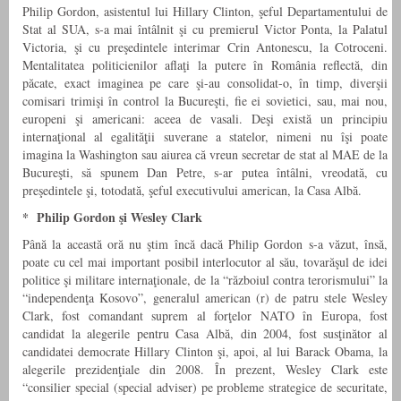
Philip Gordon, asistentul lui Hillary Clinton, şeful Departamentului de
Stat al SUA, s-a mai întâlnit şi cu premierul Victor Ponta, la Palatul
Victoria, şi cu preşedintele interimar Crin Antonescu, la Cotroceni.
Mentalitatea politicienilor aflaţi la putere în România reflectă, din
păcate, exact imaginea pe care şi-au consolidat-o, în timp, diverşii
comisari trimişi în control la Bucureşti, fie ei sovietici, sau, mai nou,
europeni şi americani: aceea de vasali. Deşi există un principiu
internaţional al egalităţii suverane a statelor, nimeni nu îşi poate
imagina la Washington sau aiurea că vreun secretar de stat al MAE de la
Bucureşti, să spunem Dan Petre, s-ar putea întâlni, vreodată, cu
preşedintele şi, totodată, şeful executivului american, la Casa Albă.
* Philip Gordon şi Wesley Clark
Până la această oră nu ştim încă dacă Philip Gordon s-a văzut, însă,
poate cu cel mai important posibil interlocutor al său, tovarăşul de idei
politice şi militare internaţionale, de la “războiul contra terorismului” la
“independenţa Kosovo”, generalul american (r) de patru stele Wesley
Clark, fost comandant suprem al forţelor NATO în Europa, fost
candidat la alegerile pentru Casa Albă, din 2004, fost susţinător al
candidatei democrate Hillary Clinton şi, apoi, al lui Barack Obama, la
alegerile prezidenţiale din 2008. În prezent, Wesley Clark este
“consilier special (special adviser) pe probleme strategice de securitate,