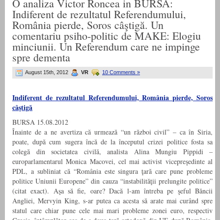
O analiza Victor Roncea in BURSA:
Indiferent de rezultatul Referendumului,
România pierde, Soros câştigă. Un
comentariu psiho-politic de MAKE: Elogiu
minciunii. Un Referendum care ne impinge
spre dementa
August 15th, 2012
VR
10 Comments »
Indiferent de rezultatul Referendumului, România pierde, Soros
câştigă
BURSA 15.08.2012
Înainte de a ne avertiza că urmează “un război civil” – ca în Siria,
poate, după cum sugera încă de la începutul crizei politice fosta sa
colegă din societatea civilă, analista Alina Mungiu Pippidi –
europarlamentarul Monica Macovei, cel mai activist vicepreşedinte al
PDL, a subliniat că “România este singura ţară care pune probleme
politice Uniunii Europene” din cauza “instabilităţii prelungite politice”
(citat exact). Aşa să fie, oare? Dacă l-am întreba pe şeful Băncii
Angliei, Mervyin King, s-ar putea ca acesta să arate mai curând spre
statul care chiar pune cele mai mari probleme zonei euro, respectiv