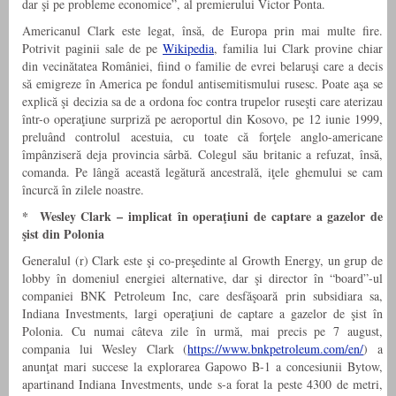
dar şi pe probleme economice”, al premierului Victor Ponta.
Americanul Clark este legat, însă, de Europa prin mai multe fire.
Potrivit paginii sale de pe
Wikipedia
, familia lui Clark provine chiar
din vecinătatea României, fiind o familie de evrei belaruşi care a decis
să emigreze în America pe fondul antisemitismului rusesc. Poate aşa se
explică şi decizia sa de a ordona foc contra trupelor ruseşti care aterizau
într-o operaţiune surpriză pe aeroportul din Kosovo, pe 12 iunie 1999,
preluând controlul acestuia, cu toate că forţele anglo-americane
împânziseră deja provincia sârbă. Colegul său britanic a refuzat, însă,
comanda. Pe lângă această legătură ancestrală, iţele ghemului se cam
încurcă în zilele noastre.
* Wesley Clark – implicat în operaţiuni de captare a gazelor de
şist din Polonia
Generalul (r) Clark este şi co-preşedinte al Growth Energy, un grup de
lobby în domeniul energiei alternative, dar şi director în “board”-ul
companiei BNK Petroleum Inc, care desfăşoară prin subsidiara sa,
Indiana Investments, largi operaţiuni de captare a gazelor de şist în
Polonia. Cu numai câteva zile în urmă, mai precis pe 7 august,
compania lui Wesley Clark (
https://www.bnkpetroleum.com/en/
) a
anunţat mari succese la explorarea Gapowo B-1 a concesiunii Bytow,
apartinand Indiana Investments, unde s-a forat la peste 4300 de metri,