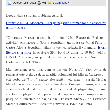
October 15th, 2012
VR
1 Comment »
Deocamdata sa tratam problema cultural:
Cronicile lui Gr. Modorcea: Energia negativă a românilor s-a concentrat
la Cotroceni »
“Cartarescu Mircea, nascut la 1 iunie 1956, Bucuresti. Fiul unui
activist.” Asa incepe o Nota a Securitatii, transpusa de Mihai Pelin in
Cartea Alba a Securitatii, aflata la vremea redactarii volumului
Istorii
literare si artistice
in Arhivele SRI, Fond D, dosar nr. 10 996, vol.13,
f.150-152 si care, in prezent, ar trebui sa se afle in Dosarul lui
Cartarescu de la CNSAS.
Mai interesant este, insa, cum se incheie Nota: „Un fapt demn de
remarcat este acela ca dupa aparitia volumului lui Mircea Cartarescu –
este vorba de “
Faruri, vitrine, fotografii
“, nota mea – , caruia Nicolae
Manolescu ii face o primire exceptionala in
Romania literara
, incep sa
apara articole de alerta, care denunta procedeul plagiatului, cel mai
spectaculos plagiat fiind reprezentat de copierea pura si simpla a unui
pasaj de o jumatate de pagina din «Tristram Shandy» de Lawrence
Sterne (Editura pentru Literatura Universala, 1969, pag. 194).”