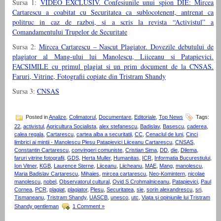
Sursa 1:
VIDEO EXCLUSIV. Confesiunile unui spion DIE: Mircea
Cartarescu a coabitat cu Securitatea ca sublocotenent, antrenat ca
politruc in caz de razboi, si a scris la revista “Activistul” a
Comandamentului Trupelor de Securitate
Sursa 2:
Mircea Cartarescu – Nascut Plagiator. Dovezile debutului de
plagiator al Mang-ului lui Manolescu, Liiceanu si Patapievici.
FACSIMILE cu primul plagiat si un prim document de la CNSAS.
Faruri, Vitrine, Fotografii copiate din Tristram Shandy
Sursa 3:
CNSAS
Posted in
Analize
,
Colimatorul
,
Documentare
,
Editoriale
,
Top News
Tags:
22
,
activistul
,
Agricultura Socialista
,
alex stefanescu
,
Badislav
,
Basescu
,
caderea
,
calea regala
,
Cartarescu
,
cartea alba a securitatii
,
CC
,
Cenaclul de luni
,
Cinci
limbrici ai mintii - Manolescu Plesu Patapievici Liiceanu Cartarescu
,
CNSAS
,
Constantin Cartarescu
,
convingeri comuniste
,
Cristian Sima
,
DD
,
die
,
Dilema
,
faruri vitrine fotografii
,
GDS
,
Herta Muller
,
Humanitas
,
ICR
,
Informatia Bucurestiului
,
Ion Vitner
,
KGB
,
Laurence Sterne
,
Liiceanu
,
Liicheanu
,
MAE
,
Mang
,
manolescu
,
Maria Badislav Cartarescu
,
Mihaies
,
mircea cartarescu
,
Neo-Komintern
,
nicolae
manolescu
,
nobel
,
Observatorul cultural
,
Ovid S Crohmalniceanu
,
Patapievici
,
Paul
Cornea
,
PCR
,
plagiat
,
plagiator
,
Plesu
,
Securitatea
,
sie
,
sorin alexandrescu
,
sri
,
Tismaneanu
,
Tristram Shandy
,
UASCB
,
unesco
,
utc
,
Viaţa şi opiniunile lui Tristram
Shandy gentleman
1 Comment »