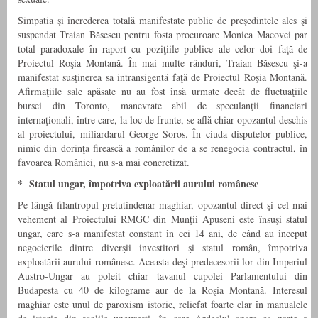
Simpatia şi încrederea totală manifestate public de preşedintele ales şi
suspendat Traian Băsescu pentru fosta procuroare Monica Macovei par
total paradoxale în raport cu poziţiile publice ale celor doi faţă de
Proiectul Roşia Montană. În mai multe rânduri, Traian Băsescu şi-a
manifestat susţinerea sa intransigentă faţă de Proiectul Roşia Montană.
Afirmaţiile sale apăsate nu au fost însă urmate decât de fluctuaţiile
bursei din Toronto, manevrate abil de speculanţii financiari
internaţionali, între care, la loc de frunte, se află chiar opozantul deschis
al proiectului, miliardarul George Soros. În ciuda disputelor publice,
nimic din dorinţa firească a românilor de a se renegocia contractul, în
favoarea României, nu s-a mai concretizat.
* Statul ungar, împotriva exploatării aurului românesc
Pe lângă filantropul pretutindenar maghiar, opozantul direct şi cel mai
vehement al Proiectului RMGC din Munţii Apuseni este însuşi statul
ungar, care s-a manifestat constant în cei 14 ani, de când au început
negocierile dintre diverşii investitori şi statul român, împotriva
exploatării aurului românesc. Aceasta deşi predecesorii lor din Imperiul
Austro-Ungar au poleit chiar tavanul cupolei Parlamentului din
Budapesta cu 40 de kilograme aur de la Roşia Montană. Interesul
maghiar este unul de paroxism istoric, reliefat foarte clar în manualele