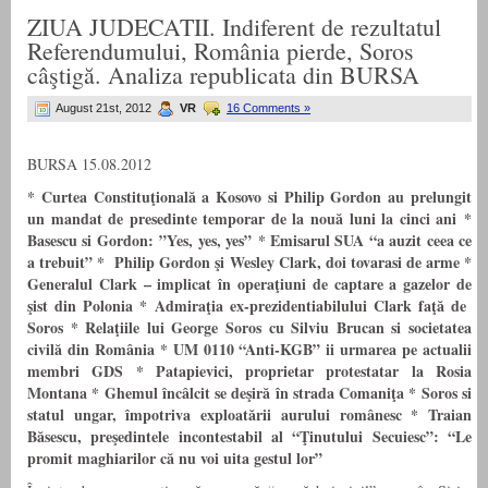
ZIUA JUDECATII. Indiferent de rezultatul
Referendumului, România pierde, Soros
câştigă. Analiza republicata din BURSA
August 21st, 2012
VR
16 Comments »
BURSA 15.08.2012
* Curtea Constituţională a Kosovo si Philip Gordon au prelungit
un mandat de presedinte temporar de la nouă luni la cinci ani
*
Basescu si Gordon: ”Yes, yes, yes”
*
Emisarul SUA “a auzit ceea ce
a trebuit”
* Philip Gordon şi Wesley Clark, doi tovarasi de arme
*
Generalul Clark – implicat în operaţiuni de captare a gazelor de
şist din Polonia
* Admiraţia ex-prezidentiabilului Clark faţă de
Soros
* Relaţiile lui George Soros cu Silviu Brucan si societatea
civilă din România
*
UM 0110 “Anti-KGB” ii urmarea pe actualii
membri GDS *
Patapievici, proprietar protestatar la Rosia
Montana
*
Ghemul încâlcit se deşir
ă
în strada Comaniţa
*
Soros si
statul ungar, împotriva exploatării aurului românesc
* Traian
Băsescu, preşedintele incontestabil al “Ţinutului Secuiesc”: “Le
promit maghiarilor că nu voi uita gestul lor”